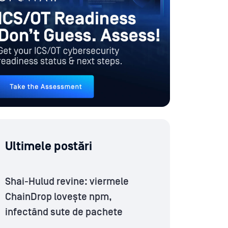
Ultimele postări
Shai-Hulud revine: viermele
ChainDrop lovește npm,
infectând sute de pachete