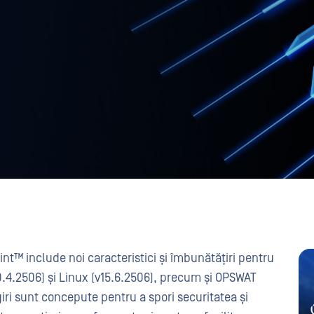
™ include noi caracteristici și îmbunătățiri pentru
.4.2506) și Linux (v15.6.2506), precum și OPSWAT
iri sunt concepute pentru a spori securitatea și