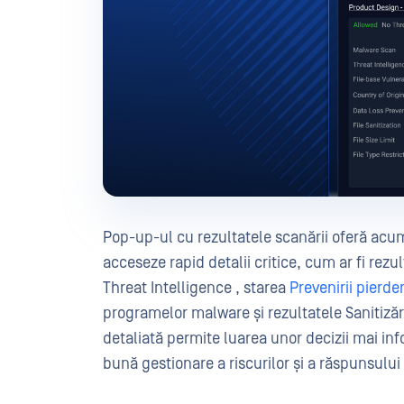
Pop-up-ul cu rezultatele scanării oferă acum 
acceseze rapid detalii critice, cum ar fi rezul
Threat Intelligence , starea
Prevenirii pierder
programelor malware și rezultatele Sanitizării
detaliată permite luarea unor decizii mai inf
bună gestionare a riscurilor și a răspunsului 