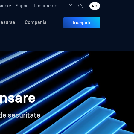
ariere
Suport
Documente
RO
Resurse
Compania
Începeți
ansare
 de securitate