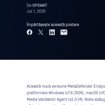
De
OPSWAT
Jul 1, 2025
Împărtășește această postare
Această nouă versiune MetaDefender Endpoint
platformele Windows (v7.6.2506), macOS (v10
Media Validation Agent (v2.0.14). Noile adăug