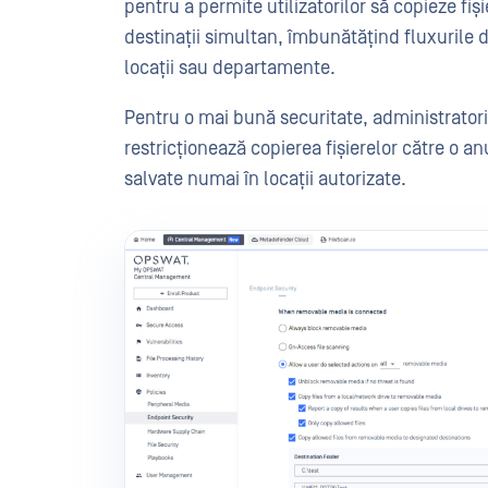
pentru a permite utilizatorilor să copieze fi
destinații simultan, îmbunătățind fluxurile de
locații sau departamente.
Pentru o mai bună securitate, administratorii
restricționează copierea fișierelor către o a
salvate numai în locații autorizate.