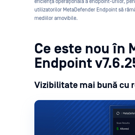
eficiența operațională a endpoint-urilor, pen
utilizatorilor MetaDefender Endpoint să rămân
mediilor amovibile.
Ce este nou în
Endpoint v7.6.
Vizibilitate mai bună cu 