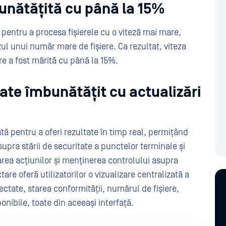
unătățită cu până la 15%
pentru a procesa fișierele cu o viteză mai mare,
ul unui număr mare de fișiere. Ca rezultat, viteza
e a fost mărită cu până la 15%.
ate îmbunătățit cu actualizări
tă pentru a oferi rezultate în timp real, permițând
 asupra stării de securitate a punctelor terminale și
izarea acțiunilor și menținerea controlului asupra
are oferă utilizatorilor o vizualizare centralizată a
nectate, starea conformității, numărul de fișiere,
ponibile, toate din aceeași interfață.