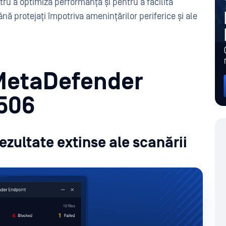
tru a optimiza performanța și pentru a facilita
ă protejați împotriva amenințărilor periferice și ale
 MetaDefender
2506
rezultate extinse ale scanării