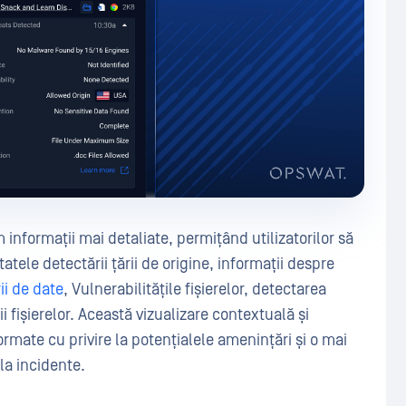
informații mai detaliate, permițând utilizatorilor să
tatele detectării țării de origine, informații despre
ii de date
, Vulnerabilitățile fișierelor, detectarea
 fișierelor. Această vizualizare contextuală și
ormate cu privire la potențialele amenințări și o mai
la incidente.