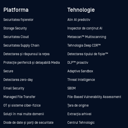
Platforma
Tehnologie
Securitatea fișierelor
Alin AI predictiv
Storage Security
Inspector de conținut AI
Securitatea Cloud
Metascan™ Multiscanning
Securitatea Supply Chain
Tehnologia Deep CDR™
Detectarea și răspunsul la rețea
Detectarea tipului de fișier™
Protecție periferică și detașabilă Media
DLP™ proactiv
Secure
Adaptive Sandbox
Detectarea zero-day
Threat Intelligence
Email Security
SBOM
Managed File Transfer
File-Based Vulnerability Assessment
OT și sisteme ciber-fizice
Țara de origine
Soluții în mai multe domenii
Extracția arhivei
Diode de date și porți de securitate
Centrul Tehnologic