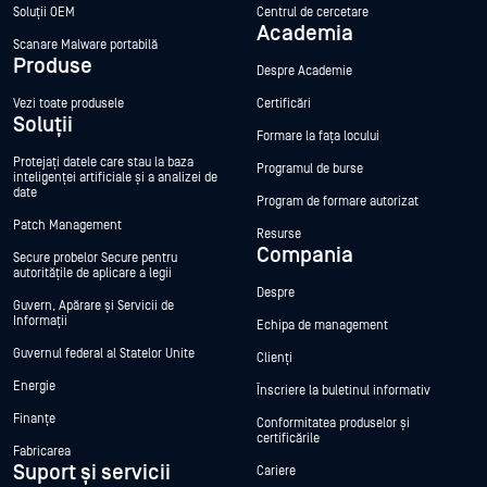
Soluții OEM
Centrul de cercetare
Academia
Scanare Malware portabilă
Produse
Despre Academie
Vezi toate produsele
Certificări
Soluții
Formare la fața locului
Protejați datele care stau la baza
Programul de burse
inteligenței artificiale și a analizei de
date
Program de formare autorizat
Patch Management
Resurse
Compania
Secure probelor Secure pentru
autoritățile de aplicare a legii
Despre
Guvern, Apărare și Servicii de
Informații
Echipa de management
Guvernul federal al Statelor Unite
Clienți
Energie
Înscriere la buletinul informativ
Finanțe
Conformitatea produselor și
certificările
Fabricarea
Suport și servicii
Cariere