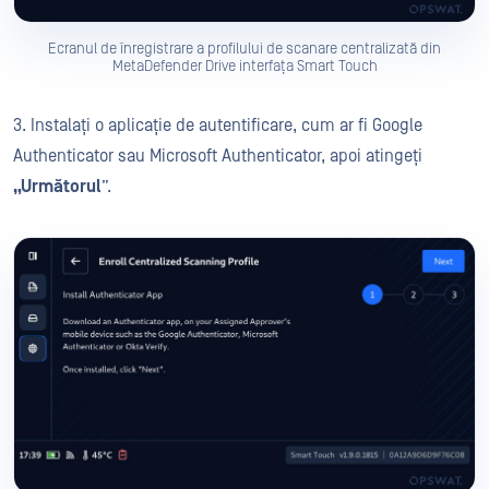
Ecranul de înregistrare a profilului de scanare centralizată din
MetaDefender Drive interfața Smart Touch
3. Instalați o aplicație de autentificare, cum ar fi Google
Authenticator sau Microsoft Authenticator, apoi atingeți
„Următorul
”.