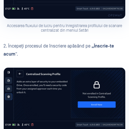
Accesarea fluxului de lucru pentru înregistrarea profilului de scanare
centralizat din meniul Setări
2. Începeți procesul de înscriere apăsând pe
„Înscrie-te
acum
”.