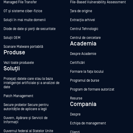
Managed File Transfer
File-Based Vulnerability Assessment
OT și sisteme ciber-fizice
Țara de origine
Soluții în mai multe domenii
Extracția arhivei
Diode de date și porți de securitate
Centrul Tehnologic
Soluții OEM
Centrul de cercetare
Academia
Scanare Malware portabilă
Produse
Despre Academie
Vezi toate produsele
Certificări
Soluții
Formare la fața locului
Protejați datele care stau la baza
Programul de burse
inteligenței artificiale și a analizei de
date
Program de formare autorizat
Patch Management
Resurse
Compania
Secure probelor Secure pentru
autoritățile de aplicare a legii
Despre
Guvern, Apărare și Servicii de
Informații
Echipa de management
Guvernul federal al Statelor Unite
Clienți