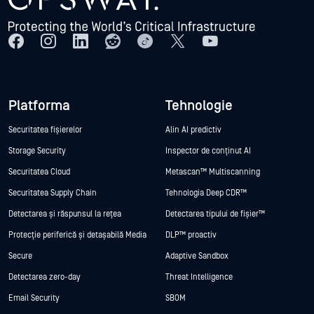
Platforma
Tehnologie
Securitatea fișierelor
Alin AI predictiv
Storage Security
Inspector de conținut AI
Securitatea Cloud
Metascan™ Multiscanning
Securitatea Supply Chain
Tehnologia Deep CDR™
Detectarea și răspunsul la rețea
Detectarea tipului de fișier™
Protecție periferică și detașabilă Media
DLP™ proactiv
Secure
Adaptive Sandbox
Detectarea zero-day
Threat Intelligence
Email Security
SBOM