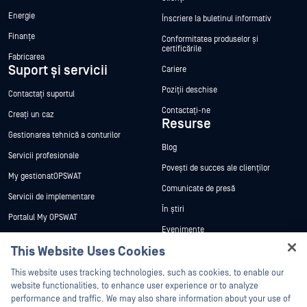
Energie
Înscriere la buletinul informativ
Finanțe
Conformitatea produselor și
certificările
Fabricarea
Suport și servicii
Cariere
Poziții deschise
Contactați suportul
Contactați-ne
Creați un caz
Resurse
Gestionarea tehnică a conturilor
Blog
Servicii profesionale
Povești de succes ale clienților
My gestionatOPSWAT
Comunicate de presă
Servicii de implementare
În știri
Portalul My OPSWAT
Evenimente
Documentație tehnică
This Website Uses Cookies
Webinare
Formare
Hey there!
Fișe de date
This website uses tracking technologies, such as cookies, to enable our
Programul de gestionare a
I'm Ozzy, your OPSWAT virtual assistant.
website functionalities, to enhance user experience or to analyze
vulnerabilităților
Cărți albe
How can I help you secure what's critical
performance and traffic. We may also share information about your use of
Parteneri