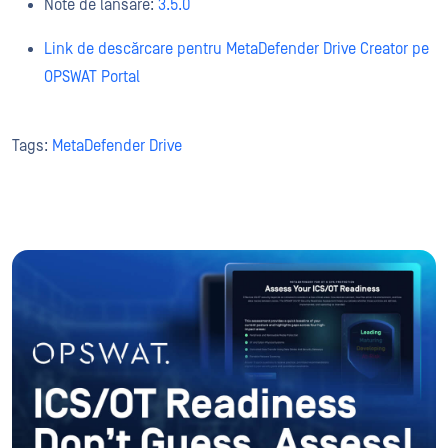
Note de lansare:
3.5.0
Link de descărcare pentru MetaDefender Drive Creator pe
OPSWAT Portal
Tags:
MetaDefender Drive