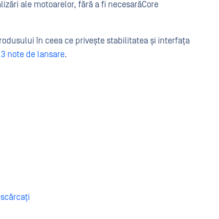
ualizări ale motoarelor, fără a fi necesarăCore
odusului în ceea ce privește stabilitatea și interfața
.3 note de lansare
.
scărcați