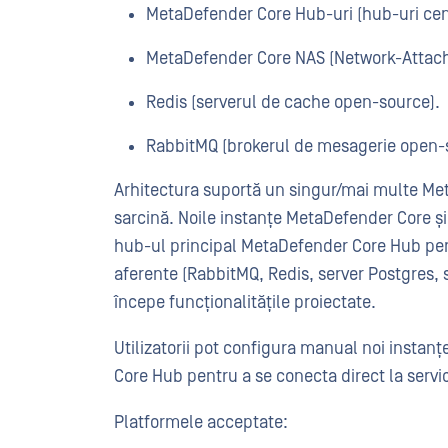
MetaDefender Core Hub-uri (hub-uri cen
MetaDefender Core NAS (Network-Attach
Redis (serverul de cache open-source).
RabbitMQ (brokerul de mesagerie open-
Arhitectura suportă un singur/mai multe Met
sarcină. Noile instanțe MetaDefender Core ș
hub-ul principal MetaDefender Core Hub pen
aferente (RabbitMQ, Redis, server Postgres, s
începe funcționalitățile proiectate.
Utilizatorii pot configura manual noi insta
Core Hub pentru a se conecta direct la servic
Platformele acceptate: