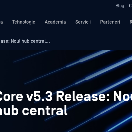
Blog
C
ma
Tehnologie
Academia
Servicii
Parteneri
se: Noul hub central...
ore v5.3 Release: N
hub central