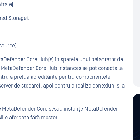
trale)
ed Storage).
source).
aDefender Core Hub(s) în spatele unui balanțator de
i MetaDefender Core Hub instances se pot conecta la
tru a prelua acreditările pentru componentele
erver de stocare), apoi pentru a realiza conexiuni și a
nțe MetaDefender Core și/sau instanțe MetaDefender
iile aferente fără master.