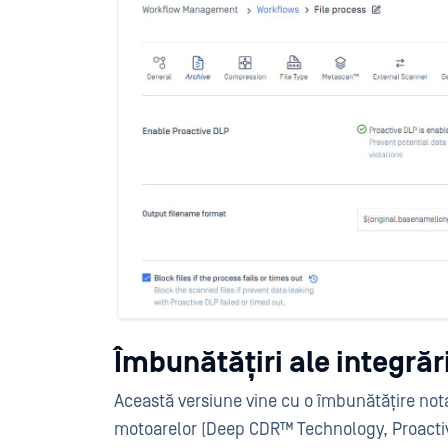
Îmbunătățiri ale integrăr
Această versiune vine cu o îmbunătățire nota
motoarelor (Deep CDR™ Technology, Proactive