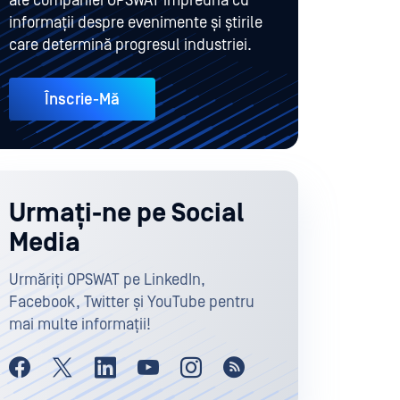
ale companiei OPSWAT împreună cu
informații despre evenimente și știrile
care determină progresul industriei.
Înscrie-Mă
Urmați-ne pe Social
Media
Urmăriți OPSWAT pe LinkedIn,
Facebook, Twitter și YouTube pentru
mai multe informații!