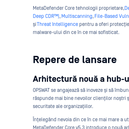
MetaDefender Core tehnologii proprietare,
D
Deep CDR™)
,
Multiscanning
,
File-Based Vuln
și
Threat Intelligence
pentru a oferi protecție
malware-ului din ce în ce mai sofisticat.
Repere de lansare
Arhitectură nouă a hub-u
OPSWAT se angajează să inoveze și să îmbun
răspunde mai bine nevoilor clienților noștri și
securitate ale organizațiilor.
Înțelegând nevoia din ce în ce mai mare a ut
MetaDefender Core v5.3 introduce o nouă ar