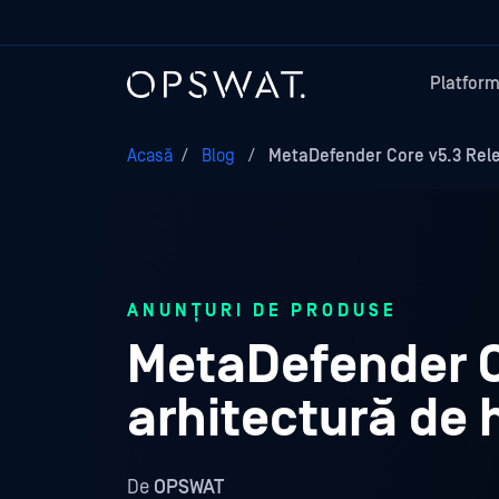
Platfor
Acasă
/
Blog
/
MetaDefender Core v5.3 Relea
ANUNȚURI DE PRODUSE
MetaDefender C
arhitectură de 
De
OPSWAT