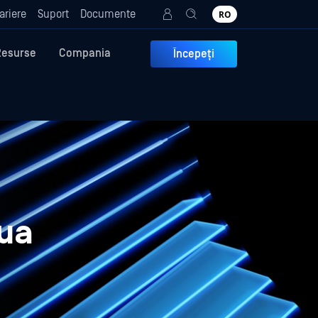
ariere
Suport
Documente
RO
Resurse
Compania
Începeți
oua