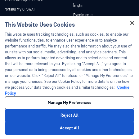
Servicii de implementare
În știri
Portalul My OPSWAT
Evenimente
Documentație tehnică
This Website Uses Cookies
Webinare
Formare
Hey there!
Fișe de date
This website uses tracking technologies, such as cookies, to enable our
Programul de gestionare a
I'm Ozzy, your OPSWAT virtual assistant.
website functionalities, to enhance user experience or to analyze
vulnerabilităților
Cărți albe
How can I help you secure what's critical
performance and traffic. We may also share information about your use of
Parteneri
today?
our site with our social media, advertising, and analytics partners. This
Instrumente gratuite
allows us to perform targeted advertising and to select ads and content
Certificare
that will be more relevant to you. By clicking “Accept All,” you agree to
Parteneri tehnologici
your personal data being processed by all cookies and other technologies
on our website. Click “Reject All” to refuse, or “Manage My Preferences” to
Program de parteneriat de canal
manage your choices. See our Cookie Policy for more details on the how
we process your data through cookies and similar technologies:
Cookie
©2026 OPSWAT . Toate drepturile rezervate. OPSWAT, MetaDefender, Metascan,
Policy
MetaAccess, OPSWAT , Trust no File. Trust No Device., OPSWAT , Protecting the
World's Critical Infrastructure, Deep CDR™ Technology, InQuest, logo-ul InQuest,
Manage My Preferences
DFI, RetroHunt, Deep File Inspection și Join the Hunt sunt mărci comerciale ale
OPSWAT . Mărcile comerciale ale terților sunt proprietatea deținătorilor respectivi.
Informații juridice
Politica de confidențialitate
Gestionarea preferințelor
Reject All
cookie
Opțiunile dvs. de confidențialitate din California
Privacy Policy
Accept All