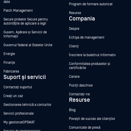
date
Program de formare autorizat
Patch Management
Resurse
Compania
Secure probelor Secure pentru
autoritățile de aplicare a legii
Despre
Guvern, Apărare și Servicii de
Informații
Echipa de management
Guvernul federal al Statelor Unite
Clienți
Energie
Înscriere la buletinul informativ
Finanțe
Conformitatea produselor și
certificările
Fabricarea
Suport și servicii
Cariere
Poziții deschise
Contactați suportul
Contactați-ne
Creați un caz
Resurse
Gestionarea tehnică a conturilor
Blog
Servicii profesionale
Povești de succes ale clienților
My gestionatOPSWAT
Comunicate de presă