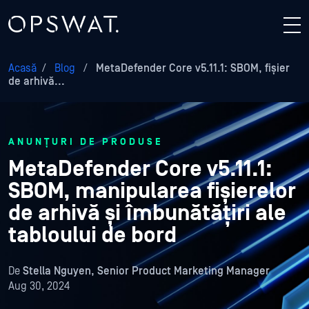
Acasă
/
Blog
/
MetaDefender Core v5.11.1: SBOM, fișier
de arhivă...
ANUNȚURI DE PRODUSE
MetaDefender Core v5.11.1:
SBOM, manipularea fișierelor
de arhivă și îmbunătățiri ale
tabloului de bord
De
Stella Nguyen, Senior Product Marketing Manager
Aug 30, 2024