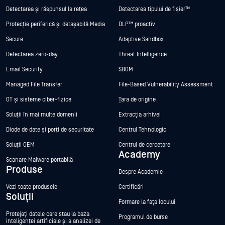
Detectarea și răspunsul la rețea
Detectarea tipului de fișier™
Protecție periferică și detașabilă Media
DLP™ proactiv
Secure
Adaptive Sandbox
Detectarea zero-day
Threat Intelligence
Email Security
SBOM
Managed File Transfer
File-Based Vulnerability Assessment
OT și sisteme ciber-fizice
Țara de origine
Soluții în mai multe domenii
Extracția arhivei
Diode de date și porți de securitate
Centrul Tehnologic
Soluții OEM
Centrul de cercetare
Academy
Scanare Malware portabilă
Produse
Despre Academie
Vezi toate produsele
Certificări
Soluții
Formare la fața locului
Protejați datele care stau la baza
Programul de burse
inteligenței artificiale și a analizei de