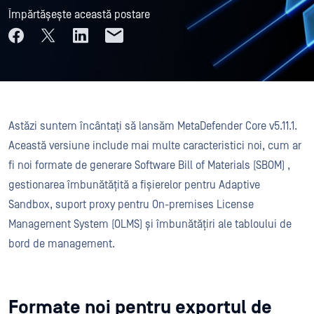
Împărtășește această postare
Astăzi suntem încântați să lansăm MetaDefender Core v5.11.1.
Această versiune include mai multe caracteristici noi, cum ar
fi noi formate de generare Software Bill of Materials (SBOM) ,
gestionarea îmbunătățită a fișierelor pentru Adaptive
Sandbox, suport proxy pentru On-premises License
Management System (OLMS) și îmbunătățiri ale tabloului de
bord de management.
Formate noi pentru exportul de