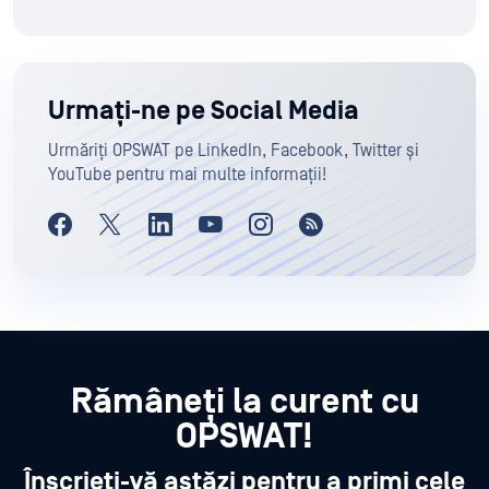
Urmați-ne pe Social Media
Urmăriți OPSWAT pe LinkedIn, Facebook, Twitter și
YouTube pentru mai multe informații!
Rămâneți la curent cu
OPSWAT!
Înscrieți-vă astăzi pentru a primi cele