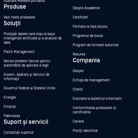
Scanare Malware portabilă
Produse
Despre Academie
Vezi toate produsele
Certificări
Soluții
Formare la fața locului
Protejați datele care stau la baza
Programul de burse
inteligenței artificiale și a analizei de
date
Program de formare autorizat
Patch Management
Resurse
Compania
Secure probelor Secure pentru
autoritățile de aplicare a legii
Despre
Guvern, Apărare și Servicii de
Informații
Echipa de management
Guvernul federal al Statelor Unite
Clienți
Energie
Înscriere la buletinul informativ
Finanțe
Conformitatea produselor și
certificările
Fabricarea
Suport și servicii
Cariere
Poziții deschise
Contactați suportul