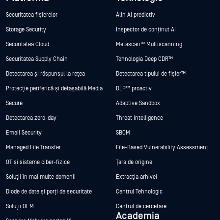
Securitatea fișierelor
Alin AI predictiv
Storage Security
Inspector de conținut AI
Securitatea Cloud
Metascan™ Multiscanning
Securitatea Supply Chain
Tehnologia Deep CDR™
Detectarea și răspunsul la rețea
Detectarea tipului de fișier™
Protecție periferică și detașabilă Media
DLP™ proactiv
Secure
Adaptive Sandbox
Detectarea zero-day
Threat Intelligence
Email Security
SBOM
Managed File Transfer
File-Based Vulnerability Assessment
OT și sisteme ciber-fizice
Țara de origine
Soluții în mai multe domenii
Extracția arhivei
Diode de date și porți de securitate
Centrul Tehnologic
Soluții OEM
Centrul de cercetare
Academia