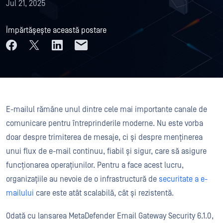
Jul 21, 2025
Împărtășește această postare
E-mailul rămâne unul dintre cele mai importante canale de
comunicare pentru întreprinderile moderne. Nu este vorba
doar despre trimiterea de mesaje, ci și despre menținerea
unui flux de e-mail continuu, fiabil și sigur, care să asigure
funcționarea operațiunilor. Pentru a face acest lucru,
organizațiile au nevoie de o infrastructură de
securitate a e-
mailului
care este atât scalabilă, cât și rezistentă.
Odată cu lansarea MetaDefender Email Gateway Security 6.1.0,