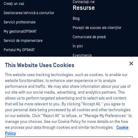
Contactați-ne
Creați un caz
Resurse
Gestionarea tehnică a conturilor
Blog
Servicii profesionale
Povești de succes ale clienților
My gestionatOPSWAT
Comunicate de presă
Servicii de implementare
În știri
Portalul My OPSWAT
Evenimente
Documentație tehnică
This Website Uses Cookies
Webinare
Formare
Hey there!
Fișe de date
This website uses tracking technologies, such as cookies, to enable our
Programul de gestionare a
I'm Ozzy, your OPSWAT virtual assistant.
website functionalities, to enhance user experience or to analyze
vulnerabilităților
Cărți albe
How can I help you secure what's critical
performance and traffic. We may also share information about your use of
Parteneri
today?
our site with our social media, advertising, and analytics partners. This
Instrumente gratuite
allows us to perform targeted advertising and to select ads and content
Certificare
that will be more relevant to you. By clicking “Accept All,” you agree to
Parteneri tehnologici
your personal data being processed by all cookies and other technologies
on our website. Click “Reject All” to refuse, or “Manage My Preferences” to
Program de parteneriat de canal
manage your choices. See our Cookie Policy for more details on the how
we process your data through cookies and similar technologies:
Cookie
©2026 OPSWAT . Toate drepturile rezervate. OPSWAT, MetaDefender, Metascan,
Policy
MetaAccess, OPSWAT , Trust no File. Trust No Device., OPSWAT , Protecting the