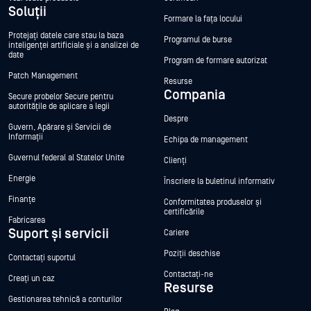
Soluții
Formare la fața locului
Protejați datele care stau la baza
Programul de burse
inteligenței artificiale și a analizei de
date
Program de formare autorizat
Patch Management
Resurse
Compania
Secure probelor Secure pentru
autoritățile de aplicare a legii
Despre
Guvern, Apărare și Servicii de
Informații
Echipa de management
Guvernul federal al Statelor Unite
Clienți
Energie
Înscriere la buletinul informativ
Finanțe
Conformitatea produselor și
certificările
Fabricarea
Suport și servicii
Cariere
Poziții deschise
Contactați suportul
Contactați-ne
Creați un caz
Resurse
Gestionarea tehnică a conturilor