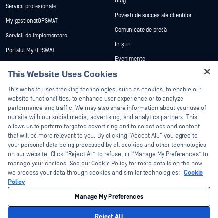
Blog
Servicii profesionale
Povești de succes ale clienților
My gestionatOPSWAT
Comunicate de presă
Servicii de implementare
În știri
Portalul My OPSWAT
Evenimente
Documentație tehnică
This Website Uses Cookies
Webinare
Formare
Hey there!
Fișe de date
This website uses tracking technologies, such as cookies, to enable our
Programul de gestionare a
I'm Ozzy, your OPSWAT virtual assistant.
website functionalities, to enhance user experience or to analyze
vulnerabilităților
Cărți albe
How can I help you secure what's critical
performance and traffic. We may also share information about your use of
Parteneri
today?
our site with our social media, advertising, and analytics partners. This
Instrumente gratuite
allows us to perform targeted advertising and to select ads and content
Certificare
that will be more relevant to you. By clicking “Accept All,” you agree to
Parteneri tehnologici
your personal data being processed by all cookies and other technologies
on our website. Click “Reject All” to refuse, or “Manage My Preferences” to
Program de parteneriat de canal
manage your choices. See our Cookie Policy for more details on the how
we process your data through cookies and similar technologies:
Cookie
©2026 OPSWAT . Toate drepturile rezervate. OPSWAT, MetaDefender, Metascan,
Policy
MetaAccess, OPSWAT , Trust no File. Trust No Device., OPSWAT , Protecting the
World's Critical Infrastructure, Deep CDR™ Technology, InQuest, logo-ul InQuest,
Manage My Preferences
DFI, RetroHunt, Deep File Inspection și Join the Hunt sunt mărci comerciale ale
OPSWAT . Mărcile comerciale ale terților sunt proprietatea deținătorilor respectivi.
Informații juridice
Politica de confidențialitate
Gestionarea preferințelor
Reject All