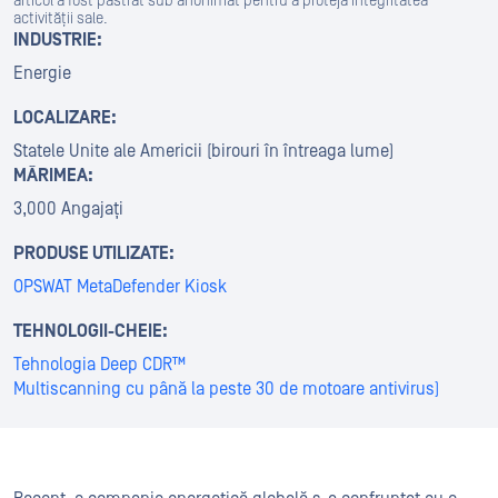
articol a fost păstrat sub anonimat pentru a proteja integritatea
activității sale.
INDUSTRIE:
Energie
LOCALIZARE:
Statele Unite ale Americii (birouri în întreaga lume)
MĂRIMEA:
3,000 Angajați
PRODUSE UTILIZATE:
OPSWAT MetaDefender Kiosk
TEHNOLOGII-CHEIE:
Tehnologia Deep CDR™
Multiscanning cu până la peste 30 de motoare antivirus)