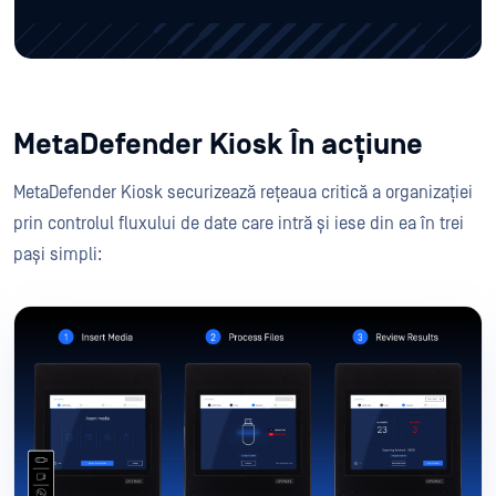
MetaDefender Kiosk În acțiune
MetaDefender Kiosk securizează rețeaua critică a organizației
prin controlul fluxului de date care intră și iese din ea în trei
pași simpli: