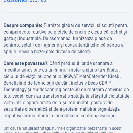
Despre companie:
Furnizor global de servicii și soluții pentru
echipamente rotative pe piețele de energie electrică, petrol și
gaze și industriale. De asemenea, furnizează piese de
schimb, soluții de inginerie și consultanță tehnică pentru a
sprijini nevoile bazei sale diverse de clienți.
Care este povestea?
: Când produsul lor de scanare a
mediilor amovibile cu un singur motor a ajuns la sfârșitul
ciclului de viață, au apelat la OPSWAT MetaDefender Kiosk.
Beneficiind de tehnologii de vârf, inclusiv Deep CDR™
Technology și Multiscanning peste 30 de motoare antivirus de
top, vedeți cum au transformat o soluție la sfârșitul ciclului de
viață într-o oportunitate de a-și îmbunătăți postura de
securitate cibernetică și de a proteja mai bine organizația
împotriva amenințărilor cibernetice în continuă evoluție.
Din cauza naturii activității, numele organizației prezentate în acest