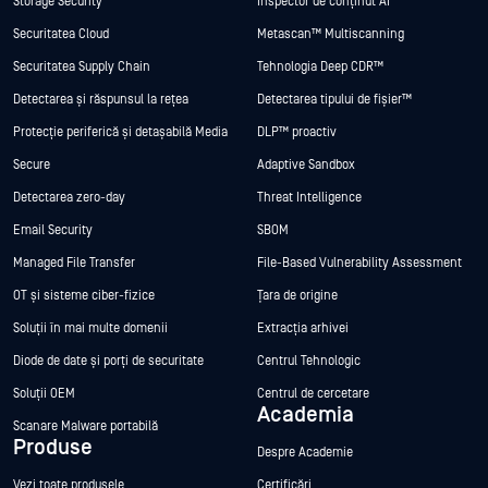
Storage Security
Inspector de conținut AI
Securitatea Cloud
Metascan™ Multiscanning
Securitatea Supply Chain
Tehnologia Deep CDR™
Detectarea și răspunsul la rețea
Detectarea tipului de fișier™
Protecție periferică și detașabilă Media
DLP™ proactiv
Secure
Adaptive Sandbox
Detectarea zero-day
Threat Intelligence
Email Security
SBOM
Managed File Transfer
File-Based Vulnerability Assessment
OT și sisteme ciber-fizice
Țara de origine
Soluții în mai multe domenii
Extracția arhivei
Diode de date și porți de securitate
Centrul Tehnologic
Soluții OEM
Centrul de cercetare
Academia
Scanare Malware portabilă
Produse
Despre Academie
Vezi toate produsele
Certificări