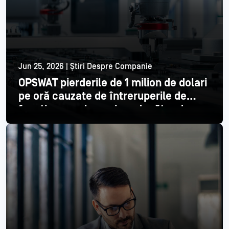
Jun 25, 2026 | Știri Despre Companie
OPSWAT pierderile de 1 milion de dolari
pe oră cauzate de întreruperile de
funcționare ale unui producător de
semiconductori din top 3
Citește mai mult