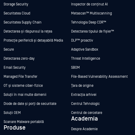
Storage Security
Inspector de conținut AI
Securitatea Cloud
Metascan™ Multiscanning
Securitatea Supply Chain
Tehnologia Deep CDR™
Detectarea și răspunsul la rețea
Detectarea tipului de fișier™
Protecție periferică și detașabilă Media
DLP™ proactiv
Secure
Adaptive Sandbox
Detectarea zero-day
Threat Intelligence
Email Security
SBOM
Managed File Transfer
File-Based Vulnerability Assessment
OT și sisteme ciber-fizice
Țara de origine
Soluții în mai multe domenii
Extracția arhivei
Diode de date și porți de securitate
Centrul Tehnologic
Soluții OEM
Centrul de cercetare
Academia
Scanare Malware portabilă
Produse
Despre Academie