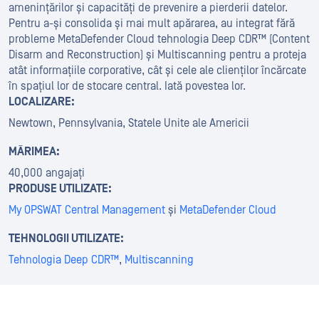
amenințărilor și capacități de prevenire a pierderii datelor.
Pentru a-și consolida și mai mult apărarea, au integrat fără
probleme MetaDefender Cloud tehnologia Deep CDR™ (Content
Disarm and Reconstruction) și Multiscanning pentru a proteja
atât informațiile corporative, cât și cele ale clienților încărcate
în spațiul lor de stocare central. Iată povestea lor.
LOCALIZARE:
Newtown, Pennsylvania, Statele Unite ale Americii
MĂRIMEA:
40,000 angajați
PRODUSE UTILIZATE:
My OPSWAT Central Management
și
MetaDefender Cloud
TEHNOLOGII UTILIZATE:
Tehnologia Deep CDR™
,
Multiscanning