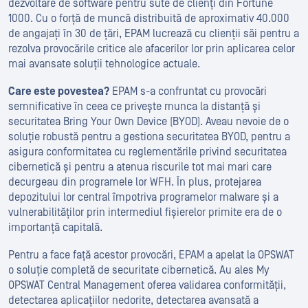
dezvoltare de software pentru sute de clienți din Fortune
1000. Cu o forță de muncă distribuită de aproximativ 40.000
de angajați în 30 de țări, EPAM lucrează cu clienții săi pentru a
rezolva provocările critice ale afacerilor lor prin aplicarea celor
mai avansate soluții tehnologice actuale.
Care este povestea?
EPAM s-a confruntat cu provocări
semnificative în ceea ce privește munca la distanță și
securitatea Bring Your Own Device (BYOD). Aveau nevoie de o
soluție robustă pentru a gestiona securitatea BYOD, pentru a
asigura conformitatea cu reglementările privind securitatea
cibernetică și pentru a atenua riscurile tot mai mari care
decurgeau din programele lor WFH. În plus, protejarea
depozitului lor central împotriva programelor malware și a
vulnerabilităților prin intermediul fișierelor primite era de o
importanță capitală.
Pentru a face față acestor provocări, EPAM a apelat la OPSWAT
o soluție completă de securitate cibernetică. Au ales My
OPSWAT Central Management oferea validarea conformității,
detectarea aplicațiilor nedorite, detectarea avansată a