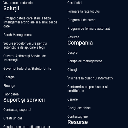
Vezi toate produsele
Certificări
Soluții
Formare la fața locului
Protejați datele care stau la baza
Programul de burse
inteligenței artificiale și a analizei de
date
Program de formare autorizat
Patch Management
Resurse
Compania
Secure probelor Secure pentru
autoritățile de aplicare a legii
Despre
Guvern, Apărare și Servicii de
Informații
Echipa de management
Guvernul federal al Statelor Unite
Clienți
Energie
Înscriere la buletinul informativ
Finanțe
Conformitatea produselor și
certificările
Fabricarea
Suport și servicii
Cariere
Poziții deschise
Contactați suportul
Contactați-ne
Creați un caz
Resurse
Gestionarea tehnică a conturilor