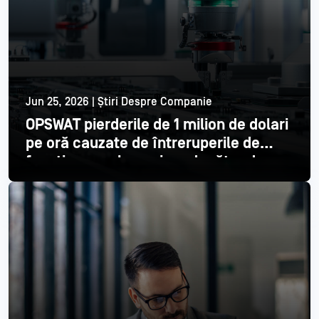
Jun 25, 2026 | Știri Despre Companie
OPSWAT pierderile de 1 milion de dolari
pe oră cauzate de întreruperile de
funcționare ale unui producător de
semiconductori din top 3
Citește mai mult