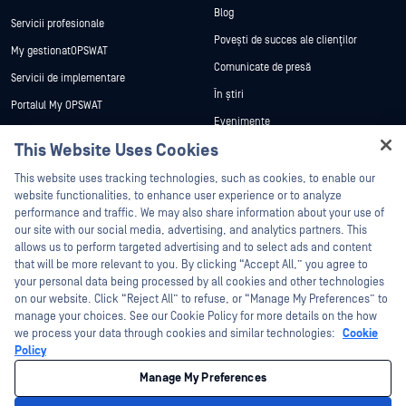
Blog
Servicii profesionale
Povești de succes ale clienților
My gestionatOPSWAT
Comunicate de presă
Servicii de implementare
În știri
Portalul My OPSWAT
Evenimente
Documentație tehnică
This Website Uses Cookies
Webinare
Formare
Hey there!
Fișe de date
This website uses tracking technologies, such as cookies, to enable our
Programul de gestionare a
I'm Ozzy, your OPSWAT virtual assistant.
website functionalities, to enhance user experience or to analyze
vulnerabilităților
Cărți albe
How can I help you secure what's critical
performance and traffic. We may also share information about your use of
Parteneri
today?
our site with our social media, advertising, and analytics partners. This
Instrumente gratuite
allows us to perform targeted advertising and to select ads and content
Certificare
that will be more relevant to you. By clicking “Accept All,” you agree to
Parteneri tehnologici
your personal data being processed by all cookies and other technologies
on our website. Click “Reject All” to refuse, or “Manage My Preferences” to
Program de parteneriat de canal
manage your choices. See our Cookie Policy for more details on the how
we process your data through cookies and similar technologies:
Cookie
©2026 OPSWAT . Toate drepturile rezervate. OPSWAT, MetaDefender, Metascan,
Policy
MetaAccess, OPSWAT , Trust no File. Trust No Device., OPSWAT , Protecting the
World's Critical Infrastructure, Deep CDR™ Technology, InQuest, logo-ul InQuest,
Manage My Preferences
DFI, RetroHunt, Deep File Inspection și Join the Hunt sunt mărci comerciale ale
OPSWAT . Mărcile comerciale ale terților sunt proprietatea deținătorilor respectivi.