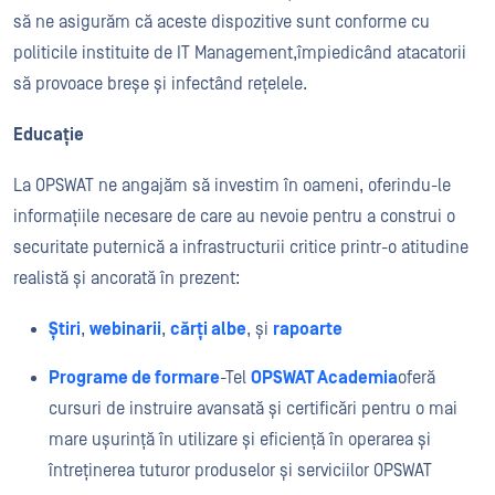
să ne asigurăm că aceste dispozitive sunt conforme cu
politicile instituite de
I
T Management
,
împiedicând
atacatorii
să provoace
breșe și infectând rețelele.
Educație
La OPSWAT ne angajăm să investim în oameni, oferindu-le
informațiile necesare de care au nevoie pentru a construi o
securitate puternică a infrastructurii critice printr-o atitudine
realistă și ancorată în prezent:
Știri
,
webinarii
,
cărți albe
,
și
rapoarte
Programe de formare
-
T
el
OPSWAT Academia
oferă
cursuri de instruire avansată și certificări pentru o mai
mare ușurință în utilizare și eficiență în operarea și
întreținerea tuturor produselor și serviciilor OPSWAT