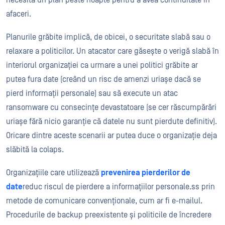
necesită un plan peste noapte pentru a avea continuitate în
afaceri.
Planurile grăbite implică, de obicei, o securitate slabă sau o
relaxare a politicilor. Un atacator care găsește o verigă slabă în
interiorul organizației ca urmare a unei politici grăbite ar
putea fura date (
creând un
risc de amenzi uriașe dacă se
pierd informații personale) sau să execute un atac
ransomware cu consecințe devastatoare (se cer răscumpărări
uriașe fără nicio garanție că datele nu sunt pierdute definitiv).
Oricare dintre aceste scenarii ar putea duce o organizație deja
slăbită la colaps.
Organizațiile care utilizează
prevenirea pierderilor de
date
reduc riscul de pierdere a informațiilor personale.
ss prin
metode de comunicare convenționale, cum ar fi e-mailul.
Procedurile de backup preexistente și politicile de încredere