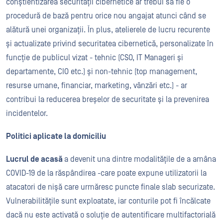
conștientizarea securității cibernetice ar trebui să fie o
procedură de bază pentru orice nou angajat atunci când se
alătură unei organizații. În plus, atelierele de lucru recurente
și actualizate privind securitatea cibernetică, personalizate în
funcție de publicul vizat - tehnic (CSO, IT Manageri și
departamente, CIO etc.) și non-tehnic (top management,
resurse umane, financiar, marketing, vânzări etc.) - ar
contribui la reducerea breșelor de securitate și la prevenirea
incidentelor.
Politici aplicate la domiciliu
Lucrul de acasă
a devenit una dintre modalitățile de a amâna
COVID-19
de la
răspândirea
-
care
poate expune utilizatorii la
atacatori de nișă
care
urmăresc puncte finale slab securizate.
Vulnerabilitățile sunt exploatate, iar conturile pot fi
încălcate
dacă nu este activată o soluție de autentificare multifactorială