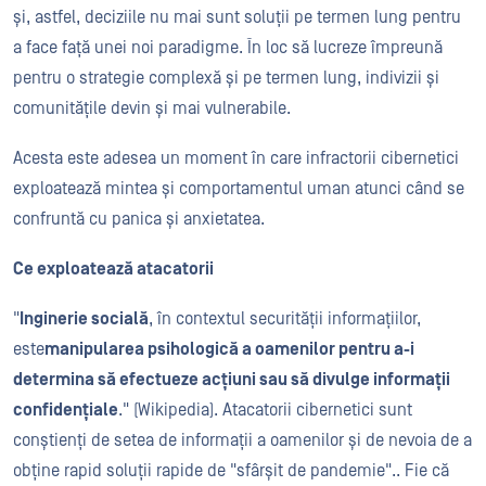
și, astfel, deciziile nu mai sunt soluții pe termen lung pentru
a face față unei noi paradigme. În loc să lucreze împreună
pentru o strategie complexă și pe termen lung, indivizii și
comunitățile devin și mai vulnerabile.
Acesta este adesea un moment în care infractorii cibernetici
exploatează mintea și comportamentul uman atunci când se
confruntă cu panica și anxietatea.
Ce exploatează atacatorii
"
Inginerie socială
, în contextul securității informațiilor,
este
manipularea psihologică a oamenilor pentru a-i
determina să efectueze acțiuni sau să divulge informații
confidențiale
." (Wikipedia).
Atacatorii cibernetici
sunt
conștienți de setea de informații a oamenilor și de nevoia de a
obține rapid
soluții rapide de "sfârșit de pandemie".
. Fie că