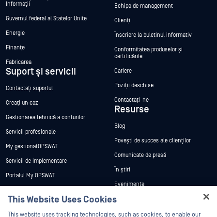
Informații
Echipa de management
Guvernul federal al Statelor Unite
Clienți
Energie
Înscriere la buletinul informativ
Finanțe
Conformitatea produselor și
certificările
Fabricarea
Suport și servicii
Cariere
Poziții deschise
Contactați suportul
Contactați-ne
Creați un caz
Resurse
Gestionarea tehnică a conturilor
Blog
Servicii profesionale
Povești de succes ale clienților
My gestionatOPSWAT
Comunicate de presă
Servicii de implementare
În știri
Portalul My OPSWAT
Evenimente
Documentație tehnică
This Website Uses Cookies
Webinare
Formare
Hey there!
Fișe de date
This website uses tracking technologies, such as cookies, to enable our