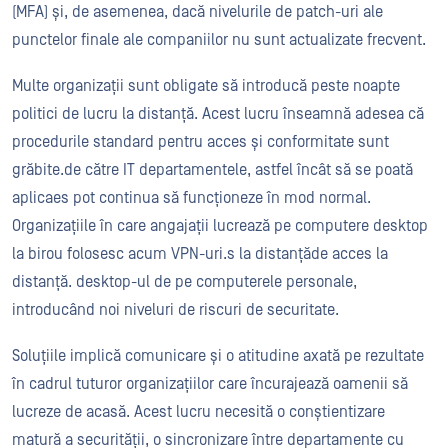
(MFA) și, de asemenea, dacă nivelurile de patch-uri ale
punctelor finale ale companiilor nu sunt actualizate frecvent.
Multe organizații sunt obligate să introducă peste noapte
politici de lucru la distanță. Acest lucru înseamnă adesea că
procedurile standard pentru acces și conformitate sunt
grăbite.
de către IT departamentele, astfel încât să se poată
aplica
es
pot continua să funcționeze în mod normal
.
Organizațiile în care angajații lucrează pe computere desktop
la birou folosesc acum VPN-uri.
s
la distanță
de acces la
distanță.
desktop-ul de pe computerele personale,
introducând noi niveluri de riscuri de securitate.
Soluțiile implică comunicare și o atitudine axată pe rezultate
în cadrul tuturor organizațiilor care încurajează oamenii să
lucreze de acasă. Acest lucru necesită o conștientizare
matură a securității, o sincronizare între departamente cu