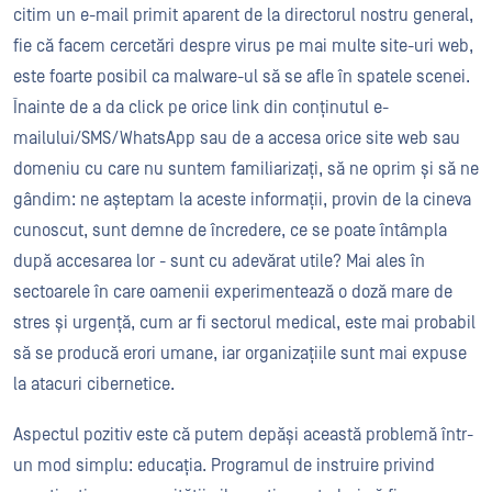
citim un e-mail primit aparent de la directorul nostru general,
fie că facem cercetări despre virus pe mai multe site-uri web,
este foarte posibil ca malware-ul să se afle în spatele scenei.
Înainte de a da click pe orice link din conținutul e-
mailului/SMS/WhatsApp sau de a accesa orice site web sau
domeniu cu care nu suntem familiarizați, să ne oprim și să ne
gândim: ne așteptam la aceste informații, provin de la cineva
cunoscut, sunt demne de încredere, ce se poate întâmpla
după accesarea lor - sunt cu adevărat utile? Mai ales în
sectoarele în care oamenii experimentează o doză mare de
stres și urgență, cum ar fi sectorul medical, este mai probabil
să se producă erori umane
,
iar organizațiile sunt mai expuse
la atacuri cibernetice.
Aspectul pozitiv este că putem depăși această problemă într-
un mod simplu: educația. Programul de instruire privind