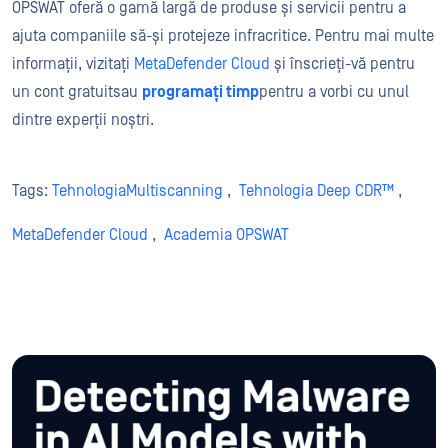
OPSWAT oferă o gamă largă de produse și servicii pentru a
ajuta companiile
să-și protejeze infra
critice.
Pentru mai multe
informații, vizitați
MetaDefender Cloud
și înscrieți-vă pentru
un cont gratuit
sau
programați timp
pentru a vorbi cu unul
dintre experții noștri.
Tags:
TehnologiaMultiscanning
,
Tehnologia Deep CDR™
,
MetaDefender Cloud
,
Academia OPSWAT