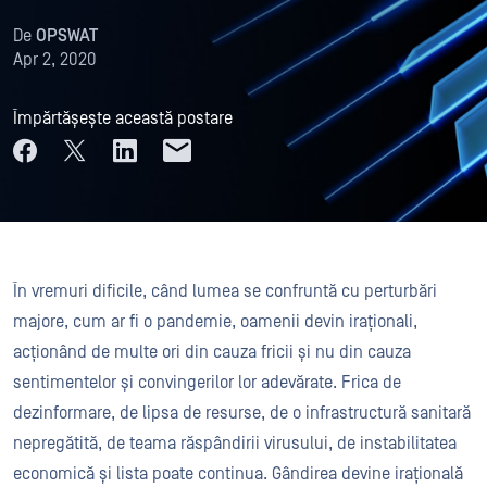
De
OPSWAT
Apr 2, 2020
Împărtășește această postare
În vremuri dificile, când lumea se confruntă cu perturbări
majore, cum ar fi o pandemie, oamenii devin iraționali,
acționând de multe ori din cauza fricii și nu din cauza
sentimentelor și convingerilor lor adevărate. Frica de
dezinformare, de lipsa de resurse, de o infrastructură sanitară
nepregătită, de teama răspândirii virusului, de instabilitatea
economică și lista poate continua. Gândirea devine irațională