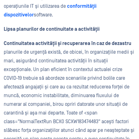
operațiunile IT și utilizarea de
conformității
dispozitivelor
software.
Lipsa planurilor de continuitate a activității
Continuitatea activității și recuperarea în caz de dezastru
planurile de urgență există, de obicei, în organizațiile medii și
mari, asigurând continuitatea activității în situații
excepționale. Un plan eficient în contextul actualei crize
COVID-19 trebuie să abordeze scenariile privind bolile care
afectează angajații și care au ca rezultat reducerea forței de
muncă,
economic
instabilitate
,
diminuarea fluxului de
numerar al companiei, birou
opriri datorate unor situații de
carantină și așa mai departe.
Toate
of <span
class="NormalTextRun BCX0 SCXW183474483"
acești factori
slăbesc forța organizațiilor atunci când apar pe neașteptate și