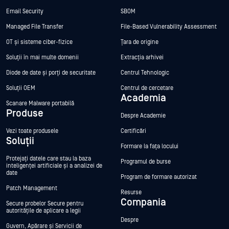
Email Security
SBOM
Managed File Transfer
File-Based Vulnerability Assessment
OT și sisteme ciber-fizice
Țara de origine
Soluții în mai multe domenii
Extracția arhivei
Diode de date și porți de securitate
Centrul Tehnologic
Soluții OEM
Centrul de cercetare
Academia
Scanare Malware portabilă
Produse
Despre Academie
Vezi toate produsele
Certificări
Soluții
Formare la fața locului
Protejați datele care stau la baza
Programul de burse
inteligenței artificiale și a analizei de
date
Program de formare autorizat
Patch Management
Resurse
Compania
Secure probelor Secure pentru
autoritățile de aplicare a legii
Despre
Guvern, Apărare și Servicii de