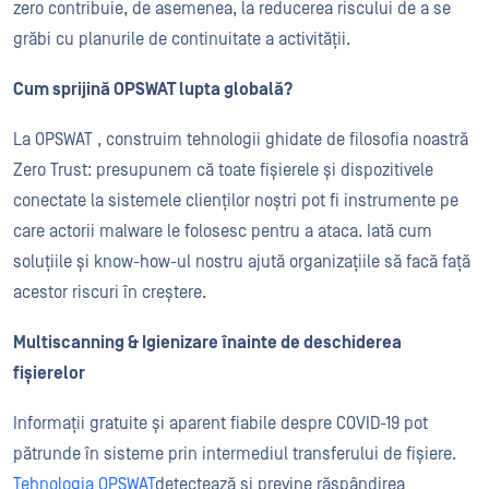
zero contribuie, de asemenea, la reducerea riscului de a se
grăbi cu planurile de continuitate a activității.
Cum sprijină OPSWAT lupta globală?
La OPSWAT , construim tehnologii ghidate de filosofia noastră
Zero Trust: presupunem că toate fișierele și dispozitivele
conectate la sistemele clienților noștri pot fi instrumente pe
care actorii malware le folosesc pentru a ataca. Iată cum
soluțiile și know-how-ul nostru ajută organizațiile să facă față
acestor riscuri în creștere.
Multiscanning
& Igienizare înainte de deschiderea
fișierelor
Informații gratuite și aparent fiabile despre COVID-19 pot
pătrunde în sisteme prin intermediul transferului de fișiere.
Tehnologia OPSWAT
detectează și previne răspândirea