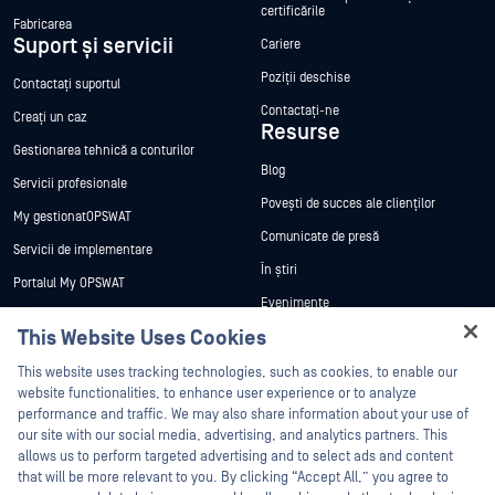
certificările
Fabricarea
Suport și servicii
Cariere
Poziții deschise
Contactați suportul
Contactați-ne
Creați un caz
Resurse
Gestionarea tehnică a conturilor
Blog
Servicii profesionale
Povești de succes ale clienților
My gestionatOPSWAT
Comunicate de presă
Servicii de implementare
În știri
Portalul My OPSWAT
Evenimente
Documentație tehnică
This Website Uses Cookies
Webinare
Formare
Hey there!
Fișe de date
This website uses tracking technologies, such as cookies, to enable our
Programul de gestionare a
I'm Ozzy, your OPSWAT virtual assistant.
website functionalities, to enhance user experience or to analyze
vulnerabilităților
Cărți albe
How can I help you secure what's critical
performance and traffic. We may also share information about your use of
Parteneri
today?
our site with our social media, advertising, and analytics partners. This
Instrumente gratuite
allows us to perform targeted advertising and to select ads and content
Certificare
that will be more relevant to you. By clicking “Accept All,” you agree to
Parteneri tehnologici