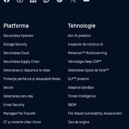
Platforma
Tehnologie
Securitatea fișierelor
Alin AI predictiv
Storage Security
Inspector de conținut AI
Securitatea Cloud
Metascan™ Multiscanning
Securitatea Supply Chain
Tehnologia Deep CDR™
Detectarea și răspunsul la rețea
Detectarea tipului de fișier™
Protecție periferică și detașabilă Media
DLP™ proactiv
Secure
Adaptive Sandbox
Detectarea zero-day
Threat Intelligence
Email Security
SBOM
Managed File Transfer
File-Based Vulnerability Assessment
OT și sisteme ciber-fizice
Țara de origine