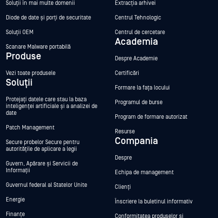
Soluții în mai multe domenii
Extracția arhivei
Diode de date și porți de securitate
Centrul Tehnologic
Soluții OEM
Centrul de cercetare
Academia
Scanare Malware portabilă
Produse
Despre Academie
Vezi toate produsele
Certificări
Soluții
Formare la fața locului
Protejați datele care stau la baza
Programul de burse
inteligenței artificiale și a analizei de
date
Program de formare autorizat
Patch Management
Resurse
Compania
Secure probelor Secure pentru
autoritățile de aplicare a legii
Despre
Guvern, Apărare și Servicii de
Informații
Echipa de management
Guvernul federal al Statelor Unite
Clienți
Energie
Înscriere la buletinul informativ
Finanțe
Conformitatea produselor și