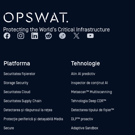
Platforma
Tehnologie
Securitatea fișierelor
Alin AI predictiv
Storage Security
Inspector de conținut AI
Securitatea Cloud
Metascan™ Multiscanning
Securitatea Supply Chain
Tehnologia Deep CDR™
Detectarea și răspunsul la rețea
Detectarea tipului de fișier™
Protecție periferică și detașabilă Media
DLP™ proactiv
Secure
Adaptive Sandbox