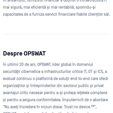
În ansamblu, furnizorul financiar a obținut o infrastructură IT
mai sigură, mai eficientă și mai rentabilă, sporindu-și
capacitatea de a furniza servicii financiare fiabile clienților săi.
Despre OPSWAT
În ultimii 20 de ani, OPSWAT, lider global în domeniul
securității cibernetice a infrastructurilor critice IT, OT și ICS, a
evoluat continuu o platformă de soluții end-to-end care oferă
organizațiilor și întreprinderilor din sectorul public și privat
avantajul critic necesar pentru a-și proteja rețelele complexe
și pentru a asigura conformitatea. Împuternicit de o abordare
"Nu aveți încredere în niciun dosar. Trust no device.™",