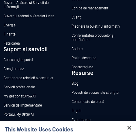
Guvern, Apărare și Servicii de
Informații
Echipa de management
Guvernul federal al Statelor Unite
Clienți
Energie
Înscriere la buletinul informativ
Finanțe
Conformitatea produselor și
certificările
Fabricarea
Suport și servicii
Cariere
Poziții deschise
Contactați suportul
Contactați-ne
Creați un caz
Resurse
Gestionarea tehnică a conturilor
Blog
Servicii profesionale
Povești de succes ale clienților
My gestionatOPSWAT
Comunicate de presă
Servicii de implementare
În știri
Portalul My OPSWAT
Evenimente
Documentație tehnică
This Website Uses Cookies
Webinare
Formare