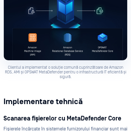
Clientul a implementat o soluție comună cuprinzătoare de Amazon
RDS, AMI și OPSWAT MetaDefender pentru o infrastructură IT eficientă și
sigură.
Implementare tehnică
Scanarea fișierelor cu MetaDefender Core
Fișierele încărcate în sistemele furnizorului financiar sunt mai