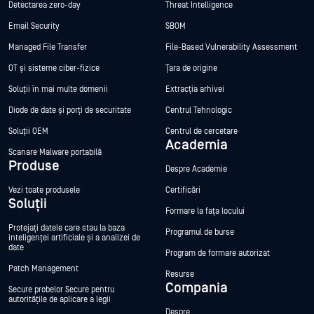
Detectarea zero-day
Threat Intelligence
Email Security
SBOM
Managed File Transfer
File-Based Vulnerability Assessment
OT și sisteme ciber-fizice
Țara de origine
Soluții în mai multe domenii
Extracția arhivei
Diode de date și porți de securitate
Centrul Tehnologic
Soluții OEM
Centrul de cercetare
Academia
Scanare Malware portabilă
Produse
Despre Academie
Vezi toate produsele
Certificări
Soluții
Formare la fața locului
Protejați datele care stau la baza
Programul de burse
inteligenței artificiale și a analizei de
date
Program de formare autorizat
Patch Management
Resurse
Compania
Secure probelor Secure pentru
autoritățile de aplicare a legii
Despre