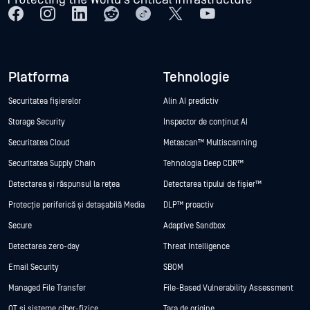
Platforma
Tehnologie
Securitatea fișierelor
Alin AI predictiv
Storage Security
Inspector de conținut AI
Securitatea Cloud
Metascan™ Multiscanning
Securitatea Supply Chain
Tehnologia Deep CDR™
Detectarea și răspunsul la rețea
Detectarea tipului de fișier™
Protecție periferică și detașabilă Media
DLP™ proactiv
Secure
Adaptive Sandbox
Detectarea zero-day
Threat Intelligence
Email Security
SBOM
Managed File Transfer
File-Based Vulnerability Assessment
OT și sisteme ciber-fizice
Țara de origine