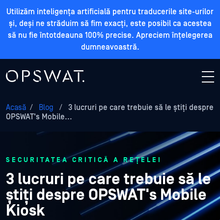
Utilizăm inteligența artificială pentru traducerile site-urilor
și, deși ne străduim să fim exacți, este posibil ca acestea
să nu fie întotdeauna 100% precise. Apreciem înțelegerea
dumneavoastră.
Acasă
/
Blog
/
3 lucruri pe care trebuie să le știți despre
OPSWAT's Mobile...
SECURITATEA CRITICĂ A REȚELEI
3 lucruri pe care trebuie să le
știți despre OPSWAT's Mobile
Kiosk