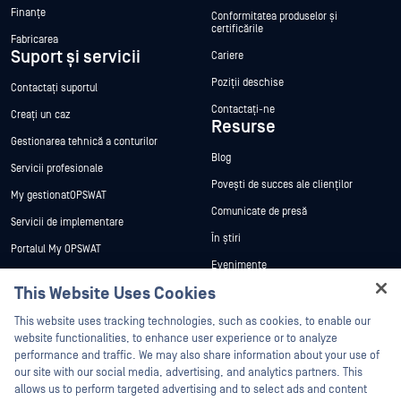
Finanțe
Conformitatea produselor și
certificările
Fabricarea
Suport și servicii
Cariere
Poziții deschise
Contactați suportul
Contactați-ne
Creați un caz
Resurse
Gestionarea tehnică a conturilor
Blog
Servicii profesionale
Povești de succes ale clienților
My gestionatOPSWAT
Comunicate de presă
Servicii de implementare
În știri
Portalul My OPSWAT
Evenimente
Documentație tehnică
This Website Uses Cookies
Webinare
Formare
Hey there!
Fișe de date
This website uses tracking technologies, such as cookies, to enable our
Programul de gestionare a
I'm Ozzy, your OPSWAT virtual assistant.
website functionalities, to enhance user experience or to analyze
vulnerabilităților
Cărți albe
How can I help you secure what's critical
performance and traffic. We may also share information about your use of
Parteneri
today?
our site with our social media, advertising, and analytics partners. This
Instrumente gratuite
allows us to perform targeted advertising and to select ads and content
Certificare