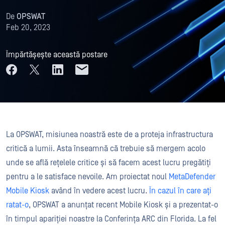
De
OPSWAT
Feb 20, 2023
Împărtășește această postare
La OPSWAT, misiunea noastră este de a proteja infrastructura
critică a lumii. Asta înseamnă că trebuie să mergem acolo
unde se află rețelele critice și să facem acest lucru pregătiți
pentru a le satisface nevoile. Am proiectat noul
MetaDefender
Mobile Kiosk
având în vedere acest lucru.
În cazul în care ați
ratat-o
, OPSWAT a anunțat recent Mobile Kiosk și a prezentat-o
în timpul apariției noastre la Conferința ARC din Florida. La fel