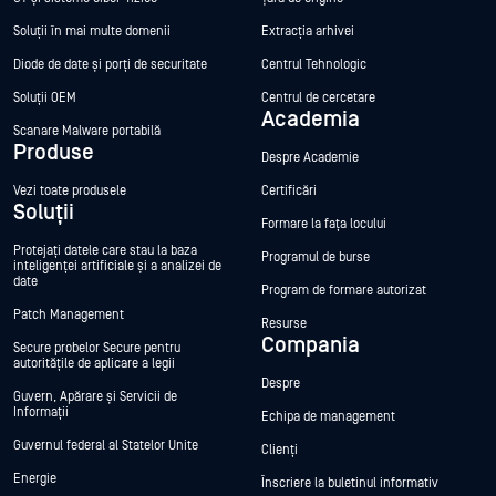
Soluții în mai multe domenii
Extracția arhivei
Diode de date și porți de securitate
Centrul Tehnologic
Soluții OEM
Centrul de cercetare
Academia
Scanare Malware portabilă
Produse
Despre Academie
Vezi toate produsele
Certificări
Soluții
Formare la fața locului
Protejați datele care stau la baza
Programul de burse
inteligenței artificiale și a analizei de
date
Program de formare autorizat
Patch Management
Resurse
Compania
Secure probelor Secure pentru
autoritățile de aplicare a legii
Despre
Guvern, Apărare și Servicii de
Informații
Echipa de management
Guvernul federal al Statelor Unite
Clienți
Energie
Înscriere la buletinul informativ