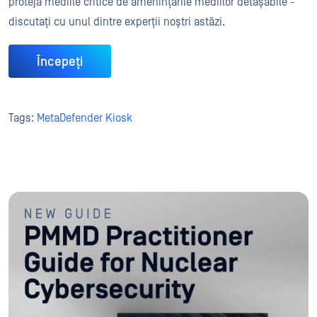
proteja mediile critice de amenințările mediilor detașabile -
discutați cu unul dintre experții noștri astăzi.
Începeți
Tags:
MetaDefender Kiosk