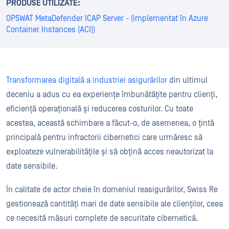
PRODUSE UTILIZATE:
OPSWAT MetaDefender ICAP Server - (implementat în Azure
Container Instances (ACI))
Transformarea digitală a industriei asigurărilor
din ultimul
deceniu a adus cu ea experiențe îmbunătățite pentru clienți,
eficiență operațională și reducerea costurilor. Cu toate
acestea, această schimbare a făcut-o, de asemenea, o țintă
principală pentru infractorii cibernetici care urmăresc să
exploateze vulnerabilitățile și să obțină acces neautorizat la
date sensibile.
În calitate de actor cheie în domeniul reasigurărilor, Swiss Re
gestionează cantități mari de date sensibile ale clienților, ceea
ce necesită măsuri complete de securitate cibernetică.