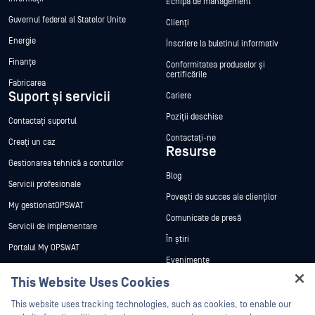
Echipa de management
Guvernul federal al Statelor Unite
Clienți
Energie
Înscriere la buletinul informativ
Finanțe
Conformitatea produselor și
certificările
Fabricarea
Suport și servicii
Cariere
Poziții deschise
Contactați suportul
Contactați-ne
Creați un caz
Resurse
Gestionarea tehnică a conturilor
Blog
Servicii profesionale
Povești de succes ale clienților
My gestionatOPSWAT
Comunicate de presă
Servicii de implementare
În știri
Portalul My OPSWAT
Evenimente
Documentație tehnică
This Website Uses Cookies
Webinare
Formare
Hey there!
Fișe de date
This website uses tracking technologies, such as cookies, to enable our
Programul de gestionare a