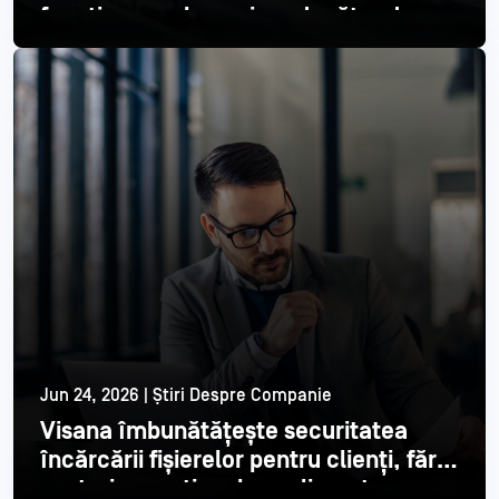
funcționare ale unui producător de
semiconductori din top 3
Citește mai mult
Jun 24, 2026 | Știri Despre Companie
Visana îmbunătățește securitatea
încărcării fișierelor pentru clienți, fără
costuri operaționale suplimentare