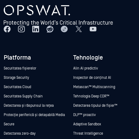
Platforma
Tehnologie
Securitatea fișierelor
Alin AI predictiv
Storage Security
Inspector de conținut AI
Securitatea Cloud
Metascan™ Multiscanning
Securitatea Supply Chain
Tehnologia Deep CDR™
Detectarea și răspunsul la rețea
Detectarea tipului de fișier™
Protecție periferică și detașabilă Media
DLP™ proactiv
Secure
Adaptive Sandbox
Detectarea zero-day
Threat Intelligence