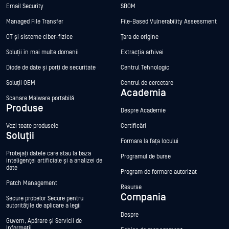
Email Security
SBOM
Managed File Transfer
File-Based Vulnerability Assessment
OT și sisteme ciber-fizice
Țara de origine
Soluții în mai multe domenii
Extracția arhivei
Diode de date și porți de securitate
Centrul Tehnologic
Soluții OEM
Centrul de cercetare
Academia
Scanare Malware portabilă
Produse
Despre Academie
Vezi toate produsele
Certificări
Soluții
Formare la fața locului
Protejați datele care stau la baza
Programul de burse
inteligenței artificiale și a analizei de
date
Program de formare autorizat
Patch Management
Resurse
Compania
Secure probelor Secure pentru
autoritățile de aplicare a legii
Despre
Guvern, Apărare și Servicii de
Informații