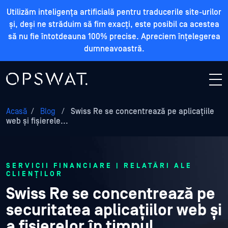
Utilizăm inteligența artificială pentru traducerile site-urilor
și, deși ne străduim să fim exacți, este posibil ca acestea
să nu fie întotdeauna 100% precise. Apreciem înțelegerea
dumneavoastră.
Acasă
/
Blog
/
Swiss Re se concentrează pe aplicațiile
web și fișierele...
SERVICII FINANCIARE | RELATĂRI ALE
CLIENȚILOR
Swiss Re se concentrează pe
securitatea aplicațiilor web și
a fișierelor în timpul