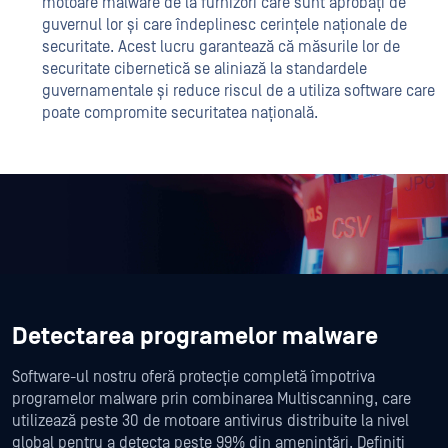
motoare malware de la furnizori care sunt aprobați de
guvernul lor și care îndeplinesc cerințele naționale de
securitate. Acest lucru garantează că măsurile lor de
securitate cibernetică se aliniază la standardele
guvernamentale și reduce riscul de a utiliza software care
poate compromite securitatea națională.
Detectarea programelor malware
Software-ul nostru oferă protecție completă împotriva
programelor malware prin combinarea Multiscanning, care
utilizează peste 30 de motoare antivirus distribuite la nivel
global pentru a detecta peste 99% din amenințări. Definiți