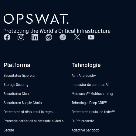
Platforma
Tehnologie
Securitatea fișierelor
Alin AI predictiv
Storage Security
Inspector de conținut AI
Securitatea Cloud
Metascan™ Multiscanning
Securitatea Supply Chain
Tehnologia Deep CDR™
Detectarea și răspunsul la rețea
Detectarea tipului de fișier™
Protecție periferică și detașabilă Media
DLP™ proactiv
Secure
Adaptive Sandbox