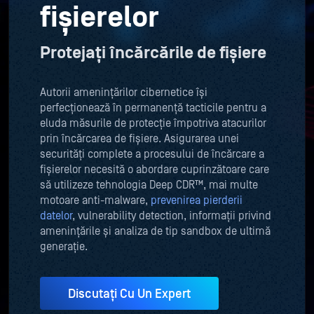
fișierelor
Protejați încărcările de fișiere
Autorii amenințărilor cibernetice își
perfecționează în permanență tacticile pentru a
eluda măsurile de protecție împotriva atacurilor
prin încărcarea de fișiere. Asigurarea unei
securități complete a procesului de încărcare a
fișierelor necesită o abordare cuprinzătoare care
să utilizeze tehnologia Deep CDR™, mai multe
motoare anti-malware,
prevenirea pierderii
datelor
, vulnerability detection, informații privind
amenințările și analiza de tip sandbox de ultimă
generație.
Discutați Cu Un Expert