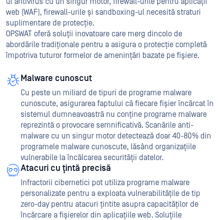
ul antivirus cu un singur motor, firewall-urile pentru aplicații
web (WAF), firewall-urile și sandboxing-ul necesită straturi
suplimentare de protecție.
OPSWAT oferă soluții inovatoare care merg dincolo de
abordările tradiționale pentru a asigura o protecție completă
împotriva tuturor formelor de amenințări bazate pe fișiere.
Malware cunoscut
Cu peste un miliard de tipuri de programe malware
cunoscute, asigurarea faptului că fiecare fișier încărcat în
sistemul dumneavoastră nu conține programe malware
reprezintă o provocare semnificativă. Scanările anti-
malware cu un singur motor detectează doar 40-80% din
programele malware cunoscute, lăsând organizațiile
vulnerabile la încălcarea securității datelor.
Atacuri cu țintă precisă
Infractorii cibernetici pot utiliza programe malware
personalizate pentru a exploata vulnerabilitățile de tip
zero-day pentru atacuri țintite asupra capacităților de
încărcare a fișierelor din aplicațiile web. Soluțiile