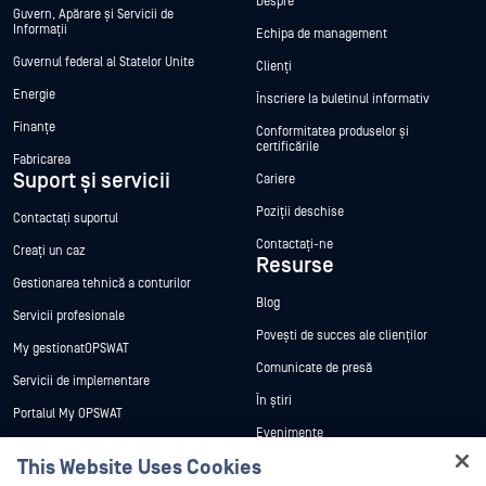
Despre
Guvern, Apărare și Servicii de
Informații
Echipa de management
Guvernul federal al Statelor Unite
Clienți
Energie
Înscriere la buletinul informativ
Finanțe
Conformitatea produselor și
certificările
Fabricarea
Suport și servicii
Cariere
Poziții deschise
Contactați suportul
Contactați-ne
Creați un caz
Resurse
Gestionarea tehnică a conturilor
Blog
Servicii profesionale
Povești de succes ale clienților
My gestionatOPSWAT
Comunicate de presă
Servicii de implementare
În știri
Portalul My OPSWAT
Evenimente
Documentație tehnică
This Website Uses Cookies
Webinare
Formare