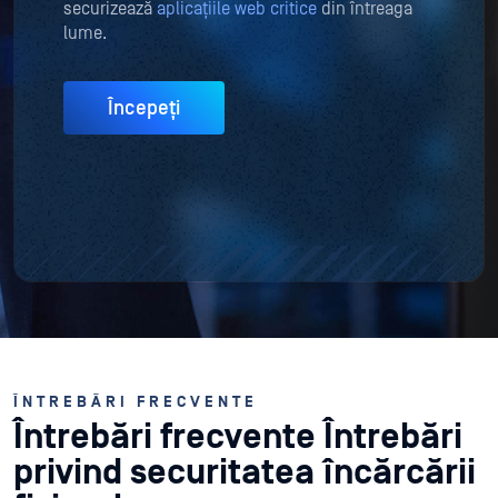
securizează
aplicațiile web critice
din întreaga
lume.
Începeți
ÎNTREBĂRI FRECVENTE
Întrebări frecvente
Întrebări
privind securitatea încărcării