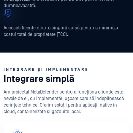
dumneavoastră.
Accesați licențe dintr-o singură sursă pentru a minimiza
costul total de proprietate (TCO).
INTEGRARE ȘI IMPLEMENTARE
Integrare simplă
Am proiectat MetaDefender pentru a funcționa oriunde este
nevoie de el, cu implementări ușoare care să îndeplinească
cerințele tehnice. Oferim soluții pentru aplicații native în
cloud, containerizate și găzduite local.