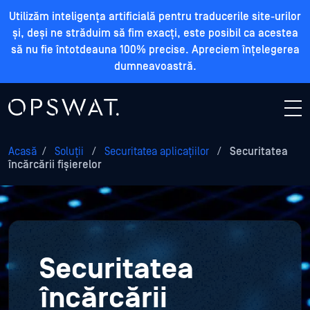
Utilizăm inteligența artificială pentru traducerile site-urilor
și, deși ne străduim să fim exacți, este posibil ca acestea
să nu fie întotdeauna 100% precise. Apreciem înțelegerea
dumneavoastră.
Acasă
/
Soluții
/
Securitatea aplicațiilor
/
Securitatea
încărcării fișierelor
Securitatea
încărcării