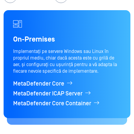
On-Premises
Cloud
Implementați pe servere Windows sau Linux în
Cu oferta noastră de cloud, beneficiați de protecție
propriul mediu, chiar dacă acesta este cu grilă de
completă din partea suitei MetaDefender fără a vă face griji
aer, și configurați cu ușurință pentru a vă adapta la
cu privire la întreținere. Cu o disponibilitate 24/7, acesta
fiecare nevoie specifică de implementare.
este cel mai simplu mod de a securiza încărcările de
fișiere în aplicațiile dvs. web.
MetaDefender Core
MetaDefender Cloud
MetaDefender ICAP Server
MetaDefender Core Container