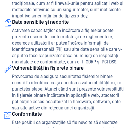
tradiționale, cum ar fi firewall-urile pentru aplicații web și
motoarele antivirus cu un singur motor, sunt ineficiente
împotriva amenințărilor de tip zero-day.
Date sensibile și nedorite
Activarea capacităților de încărcare a fișierelor poate
prezenta riscuri de conformitate și de reglementare,
deoarece utilizatorii ar putea încărca informații de
identificare personală (PII) sau alte date sensibile care v-
ar putea face răspunzător dacă nu reușiți să respectați
mandatele de conformitate, cum ar fi GDRP și PCI DSS.
Vulnerabilități în fișierele binare
Provocarea de a asigura securitatea fișierelor binare
constă în identificarea și abordarea vulnerabilităților și a
punctelor slabe. Atunci când sunt prezente vulnerabilități
în fișierele binare încărcate în aplicațiile web, atacatorii
pot obține acces neautorizat la hardware, software, date
sau alte active din rețeaua unei organizații.
Conformitate
Este posibil ca organizațiile să fie nevoite să selecteze