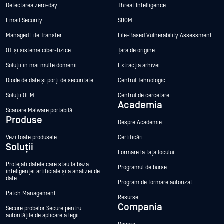
Detectarea zero-day
Threat Intelligence
Email Security
SBOM
Managed File Transfer
File-Based Vulnerability Assessment
OT și sisteme ciber-fizice
Țara de origine
Soluții în mai multe domenii
Extracția arhivei
Diode de date și porți de securitate
Centrul Tehnologic
Soluții OEM
Centrul de cercetare
Academia
Scanare Malware portabilă
Produse
Despre Academie
Vezi toate produsele
Certificări
Soluții
Formare la fața locului
Protejați datele care stau la baza
Programul de burse
inteligenței artificiale și a analizei de
date
Program de formare autorizat
Patch Management
Resurse
Compania
Secure probelor Secure pentru
autoritățile de aplicare a legii