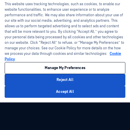
Hey there!
Fișe de date
This website uses tracking technologies, such as cookies, to enable our
Programul de gestionare a
I'm Ozzy, your OPSWAT virtual assistant.
website functionalities, to enhance user experience or to analyze
vulnerabilităților
Cărți albe
How can I help you secure what's critical
performance and traffic. We may also share information about your use of
Parteneri
today?
our site with our social media, advertising, and analytics partners. This
Instrumente gratuite
allows us to perform targeted advertising and to select ads and content
Certificare
that will be more relevant to you. By clicking “Accept All,” you agree to
Parteneri tehnologici
your personal data being processed by all cookies and other technologies
on our website. Click “Reject All” to refuse, or “Manage My Preferences” to
Program de parteneriat de canal
manage your choices. See our Cookie Policy for more details on the how
we process your data through cookies and similar technologies:
Cookie
©2026 OPSWAT . Toate drepturile rezervate. OPSWAT, MetaDefender, Metascan,
Policy
MetaAccess, OPSWAT , Trust no File. Trust No Device., OPSWAT , Protecting the
World's Critical Infrastructure, Deep CDR™ Technology, InQuest, logo-ul InQuest,
Manage My Preferences
DFI, RetroHunt, Deep File Inspection și Join the Hunt sunt mărci comerciale ale
OPSWAT . Mărcile comerciale ale terților sunt proprietatea deținătorilor respectivi.
Informații juridice
Politica de confidențialitate
Gestionarea preferințelor
Reject All
cookie
Opțiunile dvs. de confidențialitate din California
Privacy Policy
Accept All