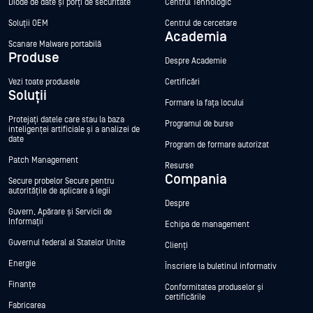
Diode de date și porți de securitate
Centrul Tehnologic
Soluții OEM
Centrul de cercetare
Academia
Scanare Malware portabilă
Produse
Despre Academie
Vezi toate produsele
Certificări
Soluții
Formare la fața locului
Protejați datele care stau la baza
Programul de burse
inteligenței artificiale și a analizei de
date
Program de formare autorizat
Patch Management
Resurse
Compania
Secure probelor Secure pentru
autoritățile de aplicare a legii
Despre
Guvern, Apărare și Servicii de
Informații
Echipa de management
Guvernul federal al Statelor Unite
Clienți
Energie
Înscriere la buletinul informativ
Finanțe
Conformitatea produselor și
certificările
Fabricarea