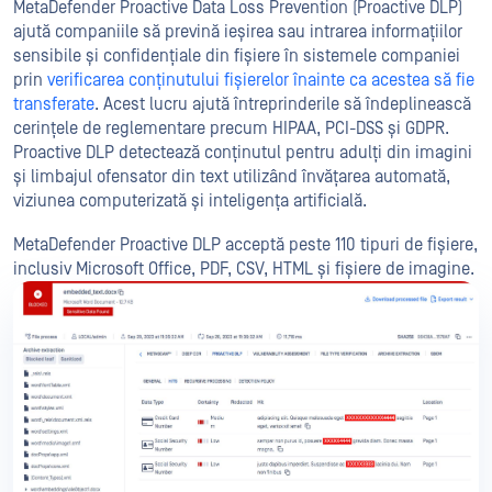
MetaDefender Proactive Data Loss Prevention (Proactive DLP)
ajută companiile să prevină ieșirea sau intrarea informațiilor
sensibile și confidențiale din fișiere în sistemele companiei
prin
verificarea conținutului fișierelor înainte ca acestea să fie
transferate
. Acest lucru ajută întreprinderile să îndeplinească
cerințele de reglementare precum HIPAA, PCI-DSS și GDPR.
Proactive DLP detectează conținutul pentru adulți din imagini
și limbajul ofensator din text utilizând învățarea automată,
viziunea computerizată și inteligența artificială.
MetaDefender Proactive DLP acceptă peste 110 tipuri de fișiere,
inclusiv Microsoft Office, PDF, CSV, HTML și fișiere de imagine.