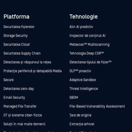
Platforma
Tehnologie
Securitatea fișierelor
Alin AI predictiv
Storage Security
Inspector de conținut AI
Securitatea Cloud
Metascan™ Multiscanning
Securitatea Supply Chain
Tehnologia Deep CDR™
Detectarea și răspunsul la rețea
Detectarea tipului de fișier™
Protecție periferică și detașabilă Media
DLP™ proactiv
Secure
Adaptive Sandbox
Detectarea zero-day
Threat Intelligence
Email Security
SBOM
Managed File Transfer
File-Based Vulnerability Assessment
OT și sisteme ciber-fizice
Țara de origine
Soluții în mai multe domenii
Extracția arhivei