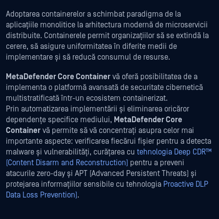
Adoptarea containerelor a schimbat paradigma de la
aplicațiile monolitice la arhitectura modernă de microservicii
distribuite. Containerele permit organizațiilor să se extindă la
cerere, să asigure uniformitatea în diferite medii de
implementare și să reducă consumul de resurse.
MetaDefender Core Container
vă oferă posibilitatea de a
implementa o platformă avansată de securitate cibernetică
multistratificată într-un ecosistem containerizat.
Prin automatizarea implementării și eliminarea oricăror
dependențe specifice mediului,
MetaDefender Core
Container
vă permite să vă concentrați asupra celor mai
importante aspecte: verificarea fiecărui fișier pentru a detecta
malware și vulnerabilități, curățarea cu
tehnologia Deep CDR™
(Content Disarm and Reconstruction)
pentru a preveni
atacurile zero-day și APT (Advanced Persistent Threats) și
protejarea informațiilor sensibile cu tehnologia
Proactive DLP
Data Loss Prevention)
.