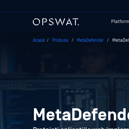
Platfor
Acasă
/
Produse
/
MetaDefender
/
MetaDef
MetaDefende