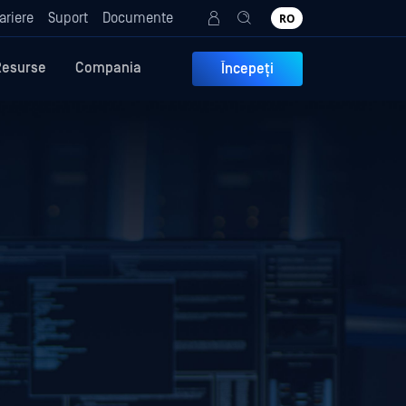
ariere
Suport
Documente
RO
Resurse
Compania
Începeți