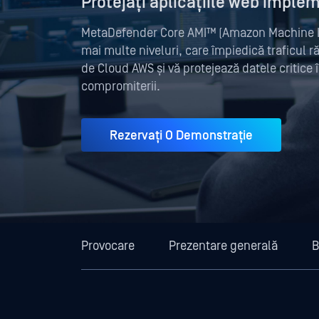
Protejați aplicațiile web impl
MetaDefender Core AMI™ (Amazon Machine Im
mai multe niveluri, care împiedică traficul r
de Cloud AWS și vă protejează datele critice î
compromiterii.
Rezervați O Demonstrație
Provocare
Prezentare generală
B