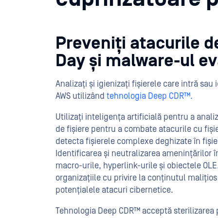
Preveniți atacurile d
Day și malware-ul ev
Analizați și igienizați fișierele care intră sa
AWS utilizând
tehnologia Deep CDR™.
Utilizați inteligența artificială pentru a analiz
de fișiere pentru a combate atacurile cu fișie
detecta fișierele complexe deghizate în fiși
Identificarea și neutralizarea amenințărilor 
macro-urile, hyperlink-urile și obiectele OLE
organizațiile cu privire la conținutul malițio
potențialele atacuri cibernetice.
Tehnologia Deep CDR™ acceptă sterilizarea 