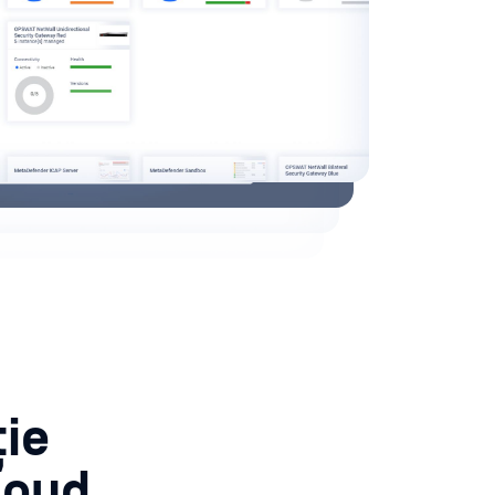
ție
loud