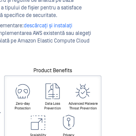
cru și regulile de analiză pe baza
i a tipului de fișier pentru a satisface
 specifice de securitate.
plementare:
descărcați și instalați
mplementarea AWS existentă sau alegeți
alată pe Amazon Elastic Compute Cloud