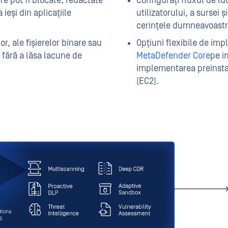
ere pot fi blocate, redactate
Configurați fluxul de lu
 ieși din aplicațiile
utilizatorului, a sursei ș
cerințele dumneavoastră
lor, ale fișierelor binare sau
Opțiuni flexibile de im
 fără a lăsa lacune de
MetaDefender Core
pe i
implementarea preinst
(EC2).