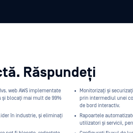
ctă. Răspundeți
le dvs. web AWS implementate
Monitorizați și securiza
 și blocați mai mult de 99%
prin intermediul unei c
de bord interactiv.
er în industrie, și eliminați
Rapoartele automatizate 
utilizatori și servicii, 