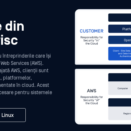
e din
isc
întreprinderile care își
 Web Services (AWS).
ată AWS, clienții sunt
, platformelor,
ementate în cloud. Acest
ecesare pentru sistemele
 Linux