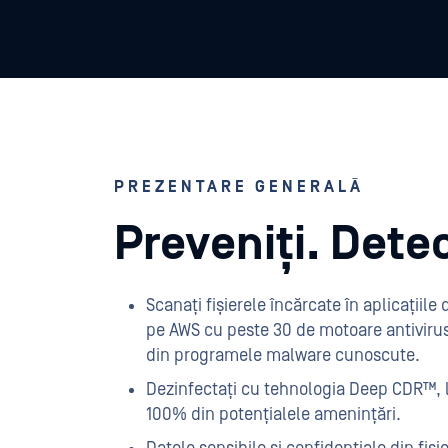
PREZENTARE GENERALĂ
Preveniți. Dete
Scanați fișierele încărcate în aplicații
pe AWS cu peste 30 de motoare antivirus
din programele malware cunoscute.
Dezinfectați cu tehnologia Deep CDR™, lid
100% din potențialele amenințări.