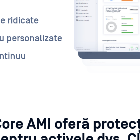
e ridicate
cru personalizate
ontinuu
ore AMI oferă protec
entru activele dvs. C