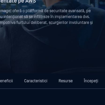
ementate pe AWS
age) oferă o platformă de securitate avansată, pe
ău intenționat să se infiltreze în implementarea dvs.
mpotriva furtului deliberat, scurgerilor involuntare și
eneficii
Caracteristici
Resurse
Începeți