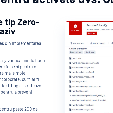
e tip Zero-
aziv
u ies din implementarea
a și verifica mii de tipuri
re false și pentru a
ere mai simple.
încorporate, cum ar fi
. Red-flag și alertează
s pentru a preveni
pentru peste 200 de