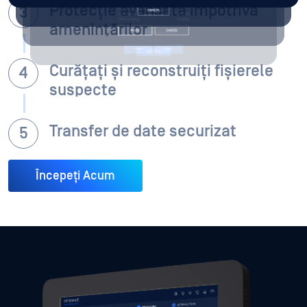
Protecție avansată împotriva
amenințărilor
Curățați și reconstruiți fișierele
suspecte
Transfer de date securizat
Începeți Acum