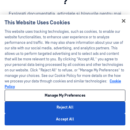
?
Explorați documentația, articolele și blogurile pentru mai
multe informații despre MetaDefender Kiosk .
This Website Uses Cookies
Aflați mai multe despre soluțiile OPSWAT Media periferice
Hey there!
This website uses tracking technologies, such as cookies, to enable our
în
biblioteca
lor
de resurse
.
I'm Ozzy, your OPSWAT virtual assistant.
website functionalities, to enhance user experience or to analyze
How can I help you secure what's critical
performance and traffic. We may also share information about your use of
Toate (10)
Articol De Blog (1)
Broșură (1)
Fișă 
today?
our site with our social media, advertising, and analytics partners. This
allows us to perform targeted advertising and to select ads and content
that will be more relevant to you. By clicking “Accept All,” you agree to
your personal data being processed by all cookies and other technologies
on our website. Click “Reject All” to refuse, or “Manage My Preferences” to
manage your choices. See our Cookie Policy for more details on the how
we process your data through cookies and similar technologies:
Cookie
Policy
Manage My Preferences
Reject All
Privacy Policy
Accept All