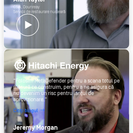
CSIA, Dounreay
Servicii de restaurare nucleară
"Folosim MetaDefender pentru a scana totul pe
măsură ce construim, pentru a ne asigura că
nu devenim un risc pentru lanțul de
aprovizionare."
Citiți blogul
Jeremy Morgan