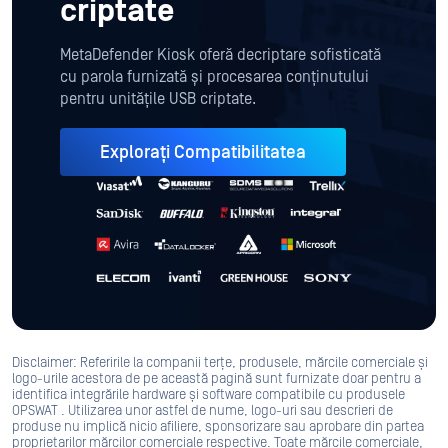
criptate
MetaDefender Kiosk oferă decriptare sofisticată
cu parola furnizată și procesarea conținutului
pentru unitățile USB criptate.
Explorați Compatibilitatea
Disclaimer: Referirile la companii terțe, produsele, mărcile comerciale și
logo-urile acestora de pe această pagină sunt furnizate doar pentru a
identifica integrările hardware și software compatibile cu produsele
OPSWAT . Utilizarea unor astfel de nume, logo-uri sau descrieri de
produse nu implică nicio afiliere, sponsorizare sau aprobare din partea
proprietarilor mărcilor comerciale respective. Toate mărcile comerciale,