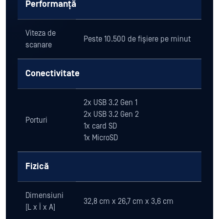
Performanță
Viteza de
Peste 10.500 de fișiere pe minut
scanare
Conectivitate
2x USB 3.2 Gen 1
2x USB 3.2 Gen 2
Porturi
1x card SD
1x MicroSD
Fizică
Dimensiuni
32,8 cm x 26,7 cm x 3,6 cm
[L x Î x A]