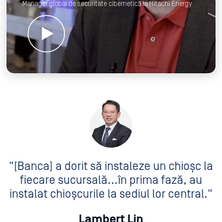
Manager global de securitate cibernetică la Hitachi Energy
"[Banca] a dorit să instaleze un chioșc la
fiecare sucursală...
în prima fază, au
instalat chioșcurile la sediul lor central."
Lambert Lin