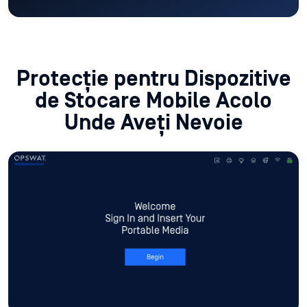
Protecție pentru Dispozitive
de Stocare Mobile Acolo
Unde Aveți Nevoie
Gata de desfășurare
Fiecare MetaDefender Kiosk este pre-configurat
pentru implementarea dvs. cu un sistem de operare
pre-hardened, software MetaDefender Kiosk pre-
instalat, Ethernet, Wi-Fi și orice accesorii necesare.
Scanați ceea ce aveți nevoie