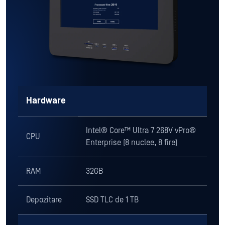
Hardware
Intel® Core™ Ultra 7 268V vPro®
CPU
Enterprise (8 nuclee, 8 fire)
RAM
32GB
Depozitare
SSD TLC de 1 TB