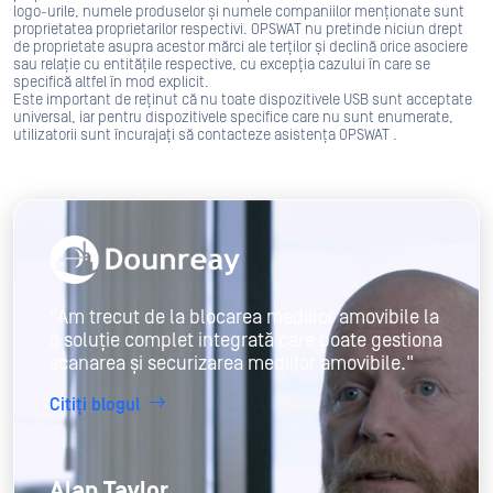
logo-urile, numele produselor și numele companiilor menționate sunt
proprietatea proprietarilor respectivi. OPSWAT nu pretinde niciun drept
de proprietate asupra acestor mărci ale terților și declină orice asociere
sau relație cu entitățile respective, cu excepția cazului în care se
specifică altfel în mod explicit.
Este important de reținut că nu toate dispozitivele USB sunt acceptate
universal, iar pentru dispozitivele specifice care nu sunt enumerate,
utilizatorii sunt încurajați să contacteze asistența OPSWAT .
"Am trecut de la blocarea mediilor amovibile la
o soluție complet integrată care poate gestiona
scanarea și securizarea mediilor amovibile."
Citiți blogul
Alan Taylor