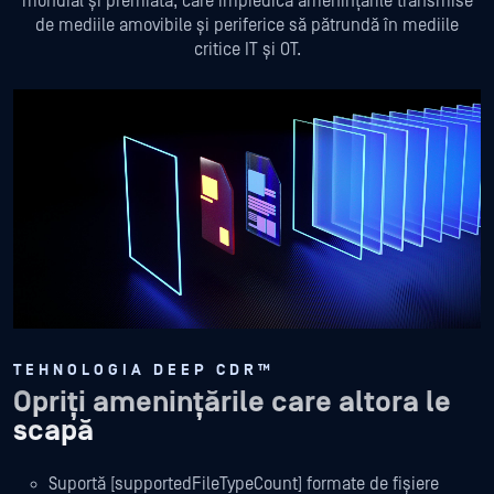
mondial și premiată, care împiedică amenințările transmise
de mediile amovibile și periferice să pătrundă în mediile
critice IT și OT.
TEHNOLOGIA DEEP CDR™
Opriți amenințările care altora le
scapă
Suportă [supportedFileTypeCount] formate de fișiere