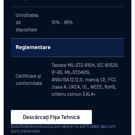
Umiditatea
de
10% - 95%
depozitare
Reglementare
Testare MIL-STD-810H, IEC 60529,
IP-65, MIL-STD461G,
Certificare și
ANSI/ISA.12.12.0, marcaj CE, FCC
conformitate
clasa A, UKCA, UL, WEEE, RoHS,
criteriu comun EAL4+
Descărcați Fișa Tehnică
Specificațiile produsului pot varia și nu pot fi exact așa cum
sunt prezentate