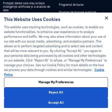
Protejați datele care stau la baza
Programul de burse
inteligenței artificiale și a analizei de
date
Program de formare autorizat
Patch Management
This Website Uses Cookies
Resurse
Compania
Hey there!
Secure probelor Secure pentru
This website uses tracking technologies, such as cookies, to enable our
autoritățile de aplicare a legii
I'm Ozzy, your OPSWAT virtual assistant.
website functionalities, to enhance user experience or to analyze
Despre
How can I help you secure what's critical
Guvern, Apărare și Servicii de
performance and traffic. We may also share information about your use of
Informații
Echipa de management
today?
our site with our social media, advertising, and analytics partners. This
allows us to perform targeted advertising and to select ads and content
Guvernul federal al Statelor Unite
Clienți
that will be more relevant to you. By clicking “Accept All,” you agree to
Energie
your personal data being processed by all cookies and other technologies
Înscriere la buletinul informativ
on our website. Click “Reject All” to refuse, or “Manage My Preferences” to
Finanțe
Conformitatea produselor și
manage your choices. See our Cookie Policy for more details on the how
certificările
we process your data through cookies and similar technologies:
Cookie
Fabricarea
Suport și servicii
Cariere
Policy
Poziții deschise
Manage My Preferences
Contactați suportul
Contactați-ne
Creați un caz
Reject All
Resurse
Gestionarea tehnică a conturilor
Privacy Policy
Accept All
Blog
Servicii profesionale
Povești de succes ale clienților