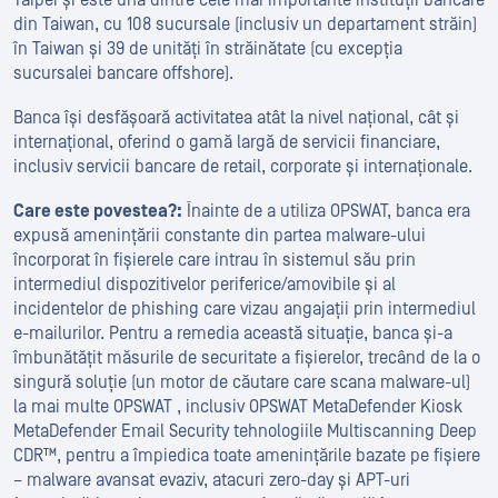
din Taiwan, cu 108 sucursale (inclusiv un departament străin)
în Taiwan și 39 de unități în străinătate (cu excepția
sucursalei bancare offshore).
Banca își desfășoară activitatea atât la nivel național, cât și
internațional, oferind o gamă largă de servicii financiare,
inclusiv servicii bancare de retail, corporate și internaționale.
Care este povestea?:
Înainte de a utiliza OPSWAT, banca era
expusă amenințării constante din partea malware-ului
încorporat în fișierele care intrau în sistemul său prin
intermediul dispozitivelor periferice/amovibile și al
incidentelor de phishing care vizau angajații prin intermediul
e-mailurilor. Pentru a remedia această situație, banca și-a
îmbunătățit măsurile de securitate a fișierelor, trecând de la o
singură soluție (un motor de căutare care scana malware-ul)
la mai multe OPSWAT , inclusiv OPSWAT MetaDefender Kiosk
MetaDefender Email Security tehnologiile Multiscanning Deep
CDR™, pentru a împiedica toate amenințările bazate pe fișiere
– malware avansat evaziv, atacuri zero-day și APT-uri