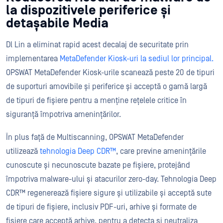
la dispozitivele periferice și
detașabile Media
Dl Lin a eliminat rapid acest decalaj de securitate prin
implementarea
MetaDefender Kiosk-uri la sediul lor principal.
OPSWAT MetaDefender Kiosk-urile scanează peste 20 de tipuri
de suporturi amovibile și periferice și acceptă o gamă largă
de tipuri de fișiere pentru a menține rețelele critice în
siguranță împotriva amenințărilor.
În plus față de Multiscanning, OPSWAT MetaDefender
utilizează
tehnologia Deep CDR™
, care previne amenințările
cunoscute și necunoscute bazate pe fișiere, protejând
împotriva malware-ului și atacurilor zero-day. Tehnologia Deep
CDR™ regenerează fișiere sigure și utilizabile și acceptă sute
de tipuri de fișiere, inclusiv PDF-uri, arhive și formate de
fișiere care acceptă arhive, pentru a detecta și neutraliza