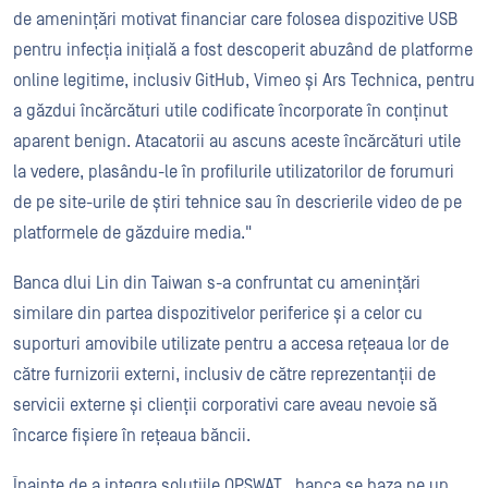
de amenințări motivat financiar care folosea dispozitive USB
pentru infecția inițială a fost descoperit abuzând de platforme
online legitime, inclusiv GitHub, Vimeo și Ars Technica, pentru
a găzdui încărcături utile codificate încorporate în conținut
aparent benign. Atacatorii au ascuns aceste încărcături utile
la vedere, plasându-le în profilurile utilizatorilor de forumuri
de pe site-urile de știri tehnice sau în descrierile video de pe
platformele de găzduire media."
Banca dlui Lin din Taiwan s-a confruntat cu amenințări
similare din partea dispozitivelor periferice și a celor cu
suporturi amovibile utilizate pentru a accesa rețeaua lor de
către furnizorii externi, inclusiv de către reprezentanții de
servicii externe și clienții corporativi care aveau nevoie să
încarce fișiere în rețeaua băncii.
Înainte de a integra soluțiile OPSWAT , banca se baza pe un