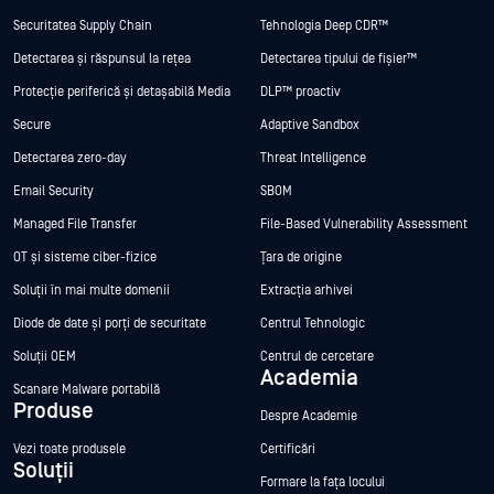
Securitatea Supply Chain
Tehnologia Deep CDR™
Detectarea și răspunsul la rețea
Detectarea tipului de fișier™
Protecție periferică și detașabilă Media
DLP™ proactiv
Secure
Adaptive Sandbox
Detectarea zero-day
Threat Intelligence
Email Security
SBOM
Managed File Transfer
File-Based Vulnerability Assessment
OT și sisteme ciber-fizice
Țara de origine
Soluții în mai multe domenii
Extracția arhivei
Diode de date și porți de securitate
Centrul Tehnologic
Soluții OEM
Centrul de cercetare
Academia
Scanare Malware portabilă
Produse
Despre Academie
Vezi toate produsele
Certificări
Soluții
Formare la fața locului