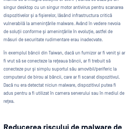
singur desktop cu un singur motor antivirus pentru scanarea
dispozitivelor și a fișierelor, lăsând infrastructura critică
vulnerabilă la amenințările malware. Având în vedere nevoia
de soluții conforme și amenințările în evoluție, astfel de
măsuri de securitate rudimentare erau inadecvate.
În exemplul băncii din Taiwan, dacă un furnizor ar fi venit și ar
fi vrut să se conecteze la rețeaua băncii, ar fi trebuit să
conecteze pur și simplu suportul său amovibil/periferic la
computerul de birou al băncii, care ar fi scanat dispozitivul.
Dacă nu era detectat niciun malware, dispozitivul putea fi
adus pentru a fi utilizat în camera serverului sau în mediul de
rețea.
Reducerea riscului de malware de