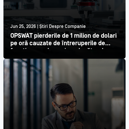
Jun 25, 2026 | Știri Despre Companie
OPSWAT pierderile de 1 milion de dolari
pe oră cauzate de întreruperile de
funcționare ale unui producător de
semiconductori din top 3
Citește mai mult