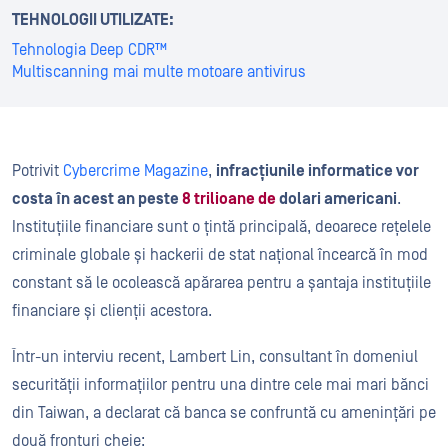
TEHNOLOGII UTILIZATE:
Tehnologia Deep CDR™
Multiscanning mai multe motoare antivirus
Potrivit
Cybercrime Magazine
,
infracțiunile informatice vor
costa în acest an peste
8 trilioane de
dolari americani
.
Instituțiile financiare sunt o țintă principală, deoarece rețelele
criminale globale și hackerii de stat național încearcă în mod
constant să le ocolească apărarea pentru a șantaja instituțiile
financiare și clienții acestora.
Într-un interviu recent, Lambert Lin, consultant în domeniul
securității informațiilor pentru una dintre cele mai mari bănci
din Taiwan, a declarat că banca se confruntă cu amenințări pe
două fronturi cheie: