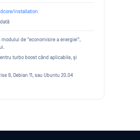
core/installation
ndată
rea modului de "economisire a energiei",
ui.
entru turbo boost când aplicabile, și
ise 9, Debian 11, sau Ubuntu 20.04