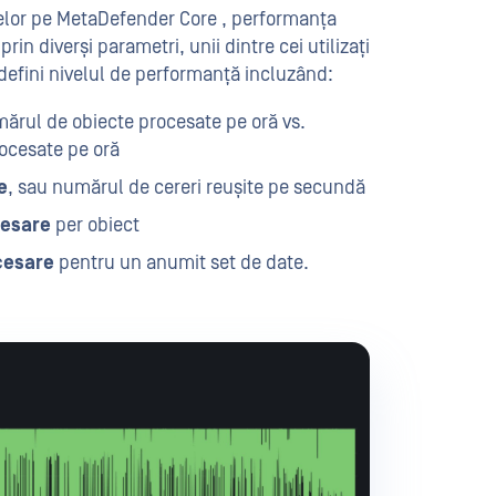
erelor pe MetaDefender Core , performanța
rin diverși parametri, unii dintre cei utilizați
defini nivelul de performanță incluzând:
mărul de obiecte procesate pe oră vs.
rocesate pe oră
e
, sau numărul de cereri reușite pe secundă
cesare
per obiect
cesare
pentru un anumit set de date.