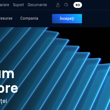
ariere
Suport
Documente
RO
Resurse
Compania
Începeți
mum
ore
ței