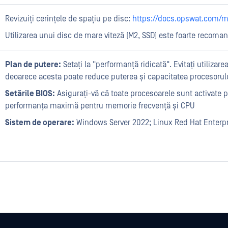
Revizuiți cerințele de spațiu pe disc:
https://docs.opswat.com/md
Utilizarea unui disc de mare viteză (M2, SSD) este foarte recoma
Plan de putere:
Setați la "performanță ridicată". Evitați utiliza
deoarece acesta poate reduce puterea și capacitatea procesorul
Setările BIOS:
Asigurați-vă că toate procesoarele sunt activate p
performanța maximă pentru memorie frecvență și CPU
Sistem de operare:
Windows Server 2022; Linux Red Hat Enterpr