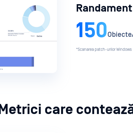
Randament
150
Obiecte
*Scanarea patch-urilor Windows c
Metrici care conteaz