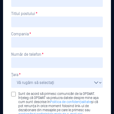
Titlul postului
*
Compania
*
Număr de telefon
*
Țara
*
Sunt de acord să primesc comunicări de la OPSWAT.
Înțeleg că OPSWAT va prelucra datele despre mine așa
cum sunt descrise în
Politica de confidențialitate
și că
pot renunța în orice moment folosind link-ul de
dezabonare din mesajele pe care le primesc sau