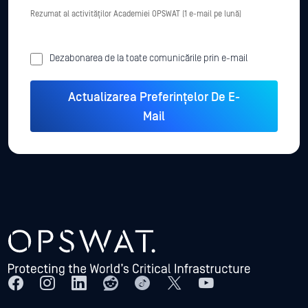
Rezumat al activităților Academiei OPSWAT (1 e-mail pe lună)
Dezabonarea de la toate comunicările prin e-mail