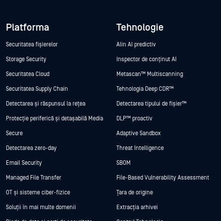
Platforma
Tehnologie
Securitatea fișierelor
Alin AI predictiv
Storage Security
Inspector de conținut AI
Securitatea Cloud
Metascan™ Multiscanning
Securitatea Supply Chain
Tehnologia Deep CDR™
Detectarea și răspunsul la rețea
Detectarea tipului de fișier™
Protecție periferică și detașabilă Media
DLP™ proactiv
Secure
Adaptive Sandbox
Detectarea zero-day
Threat Intelligence
Email Security
SBOM
Managed File Transfer
File-Based Vulnerability Assessment
OT și sisteme ciber-fizice
Țara de origine
Soluții în mai multe domenii
Extracția arhivei