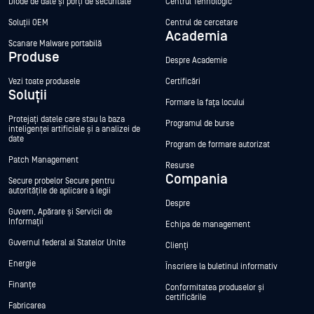
Diode de date și porți de securitate
Centrul Tehnologic
Soluții OEM
Centrul de cercetare
Academia
Scanare Malware portabilă
Produse
Despre Academie
Vezi toate produsele
Certificări
Soluții
Formare la fața locului
Protejați datele care stau la baza
Programul de burse
inteligenței artificiale și a analizei de
date
Program de formare autorizat
Patch Management
Resurse
Compania
Secure probelor Secure pentru
autoritățile de aplicare a legii
Despre
Guvern, Apărare și Servicii de
Informații
Echipa de management
Guvernul federal al Statelor Unite
Clienți
Energie
Înscriere la buletinul informativ
Finanțe
Conformitatea produselor și
certificările
Fabricarea