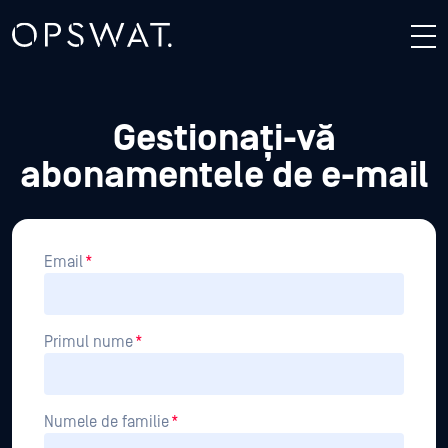
Gestionați-vă
abonamentele de e-mail
Email
*
Primul nume
*
Numele de familie
*