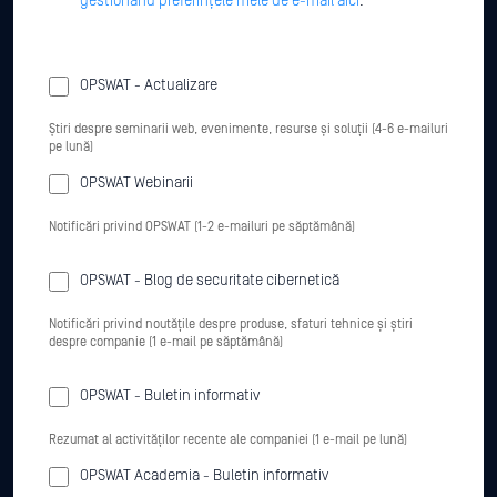
gestionând preferințele mele de e-mail aici
.
OPSWAT - Actualizare
Știri despre seminarii web, evenimente, resurse și soluții (4-6 e-mailuri
pe lună)
OPSWAT Webinarii
Notificări privind OPSWAT (1-2 e-mailuri pe săptămână)
OPSWAT - Blog de securitate cibernetică
Notificări privind noutățile despre produse, sfaturi tehnice și știri
despre companie (1 e-mail pe săptămână)
OPSWAT - Buletin informativ
Rezumat al activităților recente ale companiei (1 e-mail pe lună)
OPSWAT Academia - Buletin informativ