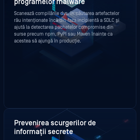
programelor malware
Scanează compilările dvs. în căutarea artefactelor
rău intenționate încă din faza incipientă a SDLC și
ajută la detectarea pachetelor compromise din
surse precum npm, PyPI sau Maven înainte ca
acestea să ajungă în producție.
Prevenirea scurgerilor de
informații secrete