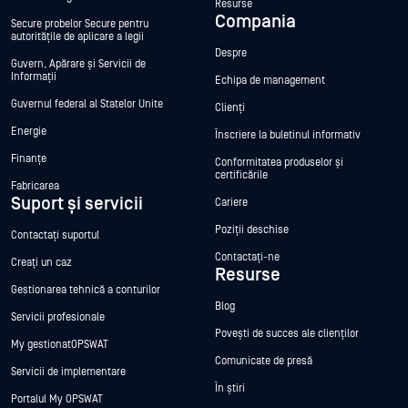
Resurse
Compania
Secure probelor Secure pentru
autoritățile de aplicare a legii
Despre
Guvern, Apărare și Servicii de
Informații
Echipa de management
Guvernul federal al Statelor Unite
Clienți
Energie
Înscriere la buletinul informativ
Finanțe
Conformitatea produselor și
certificările
Fabricarea
Suport și servicii
Cariere
Poziții deschise
Contactați suportul
Contactați-ne
Creați un caz
Resurse
Gestionarea tehnică a conturilor
Blog
Servicii profesionale
Povești de succes ale clienților
My gestionatOPSWAT
Comunicate de presă
Servicii de implementare
În știri
Portalul My OPSWAT