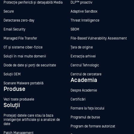
Protecție periferică și detașabilă Media
DLP™ proactiv
Secure
Adaptive Sandbox
Detectarea zero-day
Threat Intelligence
Email Security
SBOM
Managed File Transfer
File-Based Vulnerability Assessment
OT și sisteme ciber-fizice
Țara de origine
Soluții în mai multe domenii
Extracția arhivei
Diode de date și porți de securitate
Centrul Tehnologic
Soluții OEM
Centrul de cercetare
Academia
Scanare Malware portabilă
Produse
Despre Academie
Vezi toate produsele
Certificări
Soluții
Formare la fața locului
Protejați datele care stau la baza
Programul de burse
inteligenței artificiale și a analizei de
date
Program de formare autorizat
Patch Management