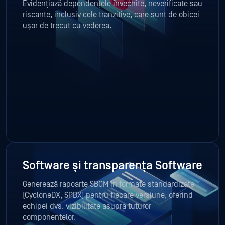
Evidențiază dependențele învechite, neverificate sau
riscante, inclusiv cele tranzitive, care sunt de obicei
ușor de trecut cu vederea.
Software și transparența Software
Generează rapoarte SBOM în formate standardizate
(CycloneDX, SPDX) pentru fiecare versiune, oferind
echipei dvs. vizibilitate asupra tuturor
componentelor.