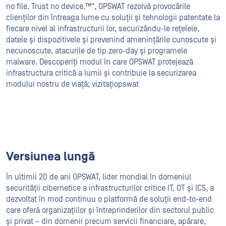
no file. Trust no device.™", OPSWAT rezolvă provocările
clienților din întreaga lume cu soluții și tehnologii patentate la
fiecare nivel al infrastructurii lor, securizându-le rețelele,
datele și dispozitivele și prevenind amenințările cunoscute și
necunoscute, atacurile de tip zero-day și programele
malware. Descoperiți modul în care OPSWAT protejează
infrastructura critică a lumii și contribuie la securizarea
modului nostru de viață; vizitațiopswat
Versiunea lungă
În ultimii 20 de ani OPSWAT, lider mondial în domeniul
securității cibernetice a infrastructurilor critice IT, OT și ICS, a
dezvoltat în mod continuu o platformă de soluții end-to-end
care oferă organizațiilor și întreprinderilor din sectorul public
și privat – din domenii precum servicii financiare, apărare,