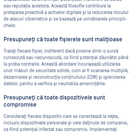
sau reputația acestora. Această filosofie contribuie la
protejarea proactivă a activelor digitale și la reducerea riscului
de atacuri cibernetice și se bazează pe următoarele principii-
cheie:
Presupuneți că toate fișierele sunt malițioase
Tratați fiecare fișier, indiferent dacă provine dintr-o sursă
cunoscută sau necunoscută, ca fiind potențial dăunător până
la proba contrarie. Această abordare încurajează utilizarea
unor măsuri de securitate solide, cum ar fi scanarea multiplă,
dezarmarea și reconstrucția conținutului (CDR) și igienizarea
datelor, pentru a verifica și neutraliza amenințările.
Presupuneți că toate dispozitivele sunt
compromise
Considerați fiecare dispozitiv care se conectează la rețea,
inclusiv dispozitivele personale și cele deținute de companie,
ca fiind potențial infectat sau compromis. Implementați