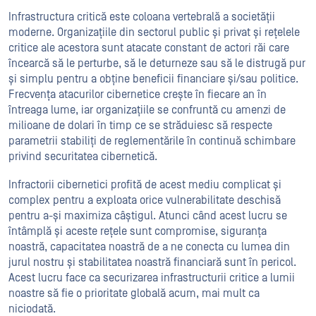
Infrastructura critică este coloana vertebrală a societății
moderne. Organizațiile din sectorul public și privat și rețelele
critice ale acestora sunt atacate constant de actori răi care
încearcă să le perturbe, să le deturneze sau să le distrugă pur
și simplu pentru a obține beneficii financiare și/sau politice.
Frecvența atacurilor cibernetice crește în fiecare an în
întreaga lume, iar organizațiile se confruntă cu amenzi de
milioane de dolari în timp ce se străduiesc să respecte
parametrii stabiliți de reglementările în continuă schimbare
privind securitatea cibernetică.
Infractorii cibernetici profită de acest mediu complicat și
complex pentru a exploata orice vulnerabilitate deschisă
pentru a-și maximiza câștigul. Atunci când acest lucru se
întâmplă și aceste rețele sunt compromise, siguranța
noastră, capacitatea noastră de a ne conecta cu lumea din
jurul nostru și stabilitatea noastră financiară sunt în pericol.
Acest lucru face ca securizarea infrastructurii critice a lumii
noastre să fie o prioritate globală acum, mai mult ca
niciodată.