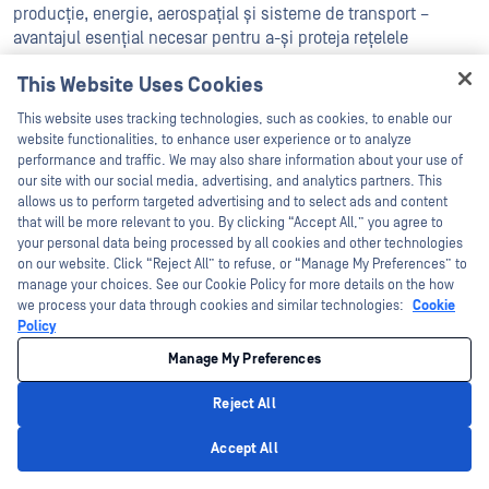
producție, energie, aerospațial și sisteme de transport –
avantajul esențial necesar pentru a-și proteja rețelele
complexe împotriva amenințărilor cibernetice. Bazându-se pe
This Website Uses Cookies
filosofia „Trust no file. Nu te încrede în niciun dispozitiv.™”,
Hey there!
OPSWAT provocările clienților, cum ar fi scanarea hardware-
This website uses tracking technologies, such as cookies, to enable our
ului pentru a securiza transferul de date, fișiere și accesul la
I'm Ozzy, your OPSWAT virtual assistant.
website functionalities, to enhance user experience or to analyze
dispozitive, cu soluții și tehnologii brevetate la fiecare nivel al
How can I help you secure what's critical
performance and traffic. We may also share information about your use of
today?
infrastructurii lor. OPSWAT încrederea a peste 2.100 de
our site with our social media, advertising, and analytics partners. This
allows us to perform targeted advertising and to select ads and content
organizații, guverne și instituții din întreaga lume, din
that will be more relevant to you. By clicking “Accept All,” you agree to
domeniul infrastructurii critice, pentru a le ajuta să-și
your personal data being processed by all cookies and other technologies
securizeze dispozitivele, fișierele și rețelele împotriva
on our website. Click “Reject All” to refuse, or “Manage My Preferences” to
amenințărilor cunoscute și necunoscute, a atacurilor de tip
manage your choices. See our Cookie Policy for more details on the how
zero-day și a programelor malware, asigurând în același timp
we process your data through cookies and similar technologies:
Cookie
conformitatea cu politicile și reglementările impuse de
Policy
industrie și de guvern. Descoperă cum OPSWAT infrastructura
Manage My Preferences
critică a lumii și ne asigură siguranța modului de viață;
viziteazăopswat.
Reject All
Privacy Policy
Accept All