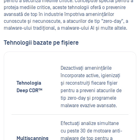
pentru a securiza mediile critice. Concepute special pentru a
proteja mediile critice, aceste tehnologii oferă o prevenire
avansată de top în industrie împotriva amenințărilor
cunoscute și necunoscute, a atacurilor de tip "zero-day", a
malware-ului tradițional, a malware-ului AI și multe altele.
Tehnologii bazate pe fișiere
Dezactivați amenințările
încorporate active, igienizați
Tehnologia
și reconstruiți fiecare fișier
Deep CDR™
pentru a preveni atacurile de
tip zero-day și programele
malware evazive avansate.
Efectuați analize simultane
cu peste 30 de motoare anti-
Multiscanning
malware de top pentru a