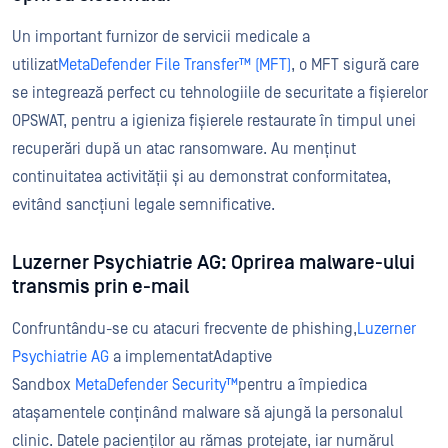
Un important furnizor de servicii medicale a
utilizat
MetaDefender File Transfer™ (MFT)
, o MFT sigură care
se integrează perfect cu tehnologiile de securitate a fișierelor
OPSWAT, pentru a igieniza fișierele restaurate în timpul unei
recuperări după un atac ransomware. Au menținut
continuitatea activității și au demonstrat conformitatea,
evitând sancțiuni legale semnificative.
Luzerner Psychiatrie AG: Oprirea malware-ului
transmis prin e-mail
Confruntându-se cu atacuri frecvente de phishing,
Luzerner
Psychiatrie AG
a implementatAdaptive
Sandbox
MetaDefender Security™
pentru a împiedica
atașamentele conținând malware să ajungă la personalul
clinic. Datele pacienților au rămas protejate, iar numărul