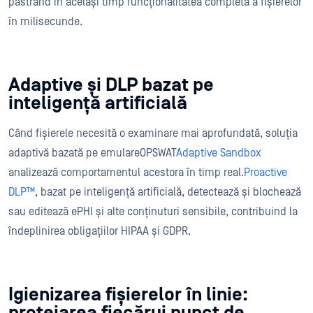
păstrând în același timp funcționalitatea completă a fișierelor
în milisecunde.
Adaptive și DLP bazat pe
inteligență artificială
Când fișierele necesită o examinare mai aprofundată, soluția
adaptivă bazată pe emulareOPSWAT
Adaptive Sandbox
analizează comportamentul acestora în timp real.
Proactive
DLP™
, bazat pe inteligență artificială, detectează și blochează
sau editează ePHI și alte conținuturi sensibile, contribuind la
îndeplinirea obligațiilor HIPAA și GDPR.
Igienizarea fișierelor în linie:
protejarea fiecărui punct de