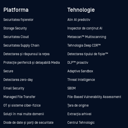
Platforma
Tehnologie
Securitatea fișierelor
Alin AI predictiv
Storage Security
Inspector de conținut AI
Securitatea Cloud
Metascan™ Multiscanning
Securitatea Supply Chain
Tehnologia Deep CDR™
Detectarea și răspunsul la rețea
Detectarea tipului de fișier™
Protecție periferică și detașabilă Media
DLP™ proactiv
Secure
Adaptive Sandbox
Detectarea zero-day
Threat Intelligence
Email Security
SBOM
Managed File Transfer
File-Based Vulnerability Assessment
OT și sisteme ciber-fizice
Țara de origine
Soluții în mai multe domenii
Extracția arhivei
Diode de date și porți de securitate
Centrul Tehnologic