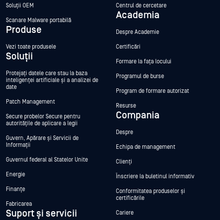
Soluții OEM
Centrul de cercetare
Academia
Scanare Malware portabilă
Produse
Despre Academie
Vezi toate produsele
Certificări
Soluții
Formare la fața locului
Protejați datele care stau la baza
Programul de burse
inteligenței artificiale și a analizei de
date
Program de formare autorizat
Patch Management
Resurse
Compania
Secure probelor Secure pentru
autoritățile de aplicare a legii
Despre
Guvern, Apărare și Servicii de
Informații
Echipa de management
Guvernul federal al Statelor Unite
Clienți
Energie
Înscriere la buletinul informativ
Finanțe
Conformitatea produselor și
certificările
Fabricarea
Suport și servicii
Cariere