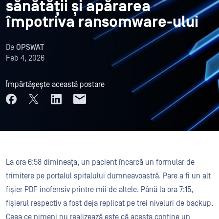
sănătății și apărarea
împotriva ransomware-ului
De
OPSWAT
Feb 4, 2026
Împărtășește această postare
La ora 6:58 dimineața, un pacient încarcă un formular de
trimitere pe portalul spitalului dumneavoastră. Pare a fi un alt
fișier PDF inofensiv printre mii de altele. Până la ora 7:15,
fișierul respectiv a fost deja replicat pe trei niveluri de backup.
Ceea ce nimeni nu realizează este că acesta conține un