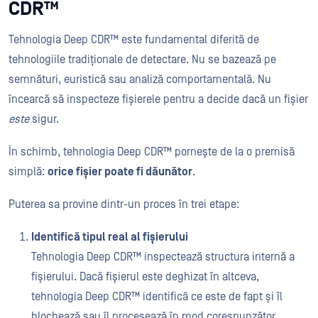
CDR™
Tehnologia Deep CDR™ este fundamental diferită de
tehnologiile tradiționale de detectare. Nu se bazează pe
semnături, euristică sau analiză comportamentală. Nu
încearcă să inspecteze fișierele pentru a decide dacă un fișier
este
sigur.
În schimb, tehnologia Deep CDR™ pornește de la o premisă
simplă:
orice fișier poate fi dăunător
.
Puterea sa provine dintr-un proces în trei etape:
Identifică tipul real al fișierului
Tehnologia Deep CDR™ inspectează structura internă a
fișierului. Dacă fișierul este deghizat în altceva,
tehnologia Deep CDR™ identifică ce este de fapt și îl
blochează sau îl procesează în mod corespunzător.