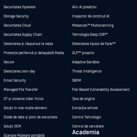
Securitatea fișierelor
Alin AI predictiv
Storage Security
Inspector de conținut AI
Securitatea Cloud
Metascan™ Multiscanning
Securitatea Supply Chain
Tehnologia Deep CDR™
Detectarea și răspunsul la rețea
Detectarea tipului de fișier™
Protecție periferică și detașabilă Media
DLP™ proactiv
Secure
Adaptive Sandbox
Detectarea zero-day
Threat Intelligence
Email Security
SBOM
Managed File Transfer
File-Based Vulnerability Assessment
OT și sisteme ciber-fizice
Țara de origine
Soluții în mai multe domenii
Extracția arhivei
Diode de date și porți de securitate
Centrul Tehnologic
Soluții OEM
Centrul de cercetare
Academia
Scanare Malware portabilă