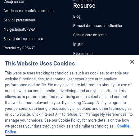
Creați un caz
Resurse
Gestionarea tehnică a conturilor
Blog
Servicii profesionale
Povești de succes ale clienților
My gestionatOPSWAT
Comunicate de presă
Servicii de implementare
În știri
Portalul My OPSWAT
Evenimente
Documentație tehnică
This Website Uses Cookies
Webinare
Formare
Hey there!
Fișe de date
This website uses tracking technologies, such as cookies, to enable our
Programul de gestionare a
I'm Ozzy, your OPSWAT virtual assistant.
website functionalities, to enhance user experience or to analyze
vulnerabilităților
Cărți albe
How can I help you secure what's critical
performance and traffic. We may also share information about your use of
Parteneri
today?
our site with our social media, advertising, and analytics partners. This
Instrumente gratuite
allows us to perform targeted advertising and to select ads and content
Certificare
that will be more relevant to you. By clicking “Accept All,” you agree to
Parteneri tehnologici
your personal data being processed by all cookies and other technologies
on our website. Click “Reject All” to refuse, or “Manage My Preferences” to
Program de parteneriat de canal
manage your choices. See our Cookie Policy for more details on the how
we process your data through cookies and similar technologies:
Cookie
©2026 OPSWAT . Toate drepturile rezervate. OPSWAT, MetaDefender, Metascan,
Policy
MetaAccess, OPSWAT , Trust no File. Trust No Device., OPSWAT , Protecting the