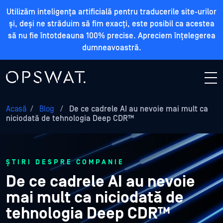
Utilizăm inteligența artificială pentru traducerile site-urilor
și, deși ne străduim să fim exacți, este posibil ca acestea
să nu fie întotdeauna 100% precise. Apreciem înțelegerea
dumneavoastră.
Acasă
/
Blog
/
De ce cadrele AI au nevoie mai mult ca
niciodată de tehnologia Deep CDR™
ȘTIRI DESPRE COMPANIE
De ce cadrele AI au nevoie
mai mult ca niciodată de
tehnologia Deep CDR™