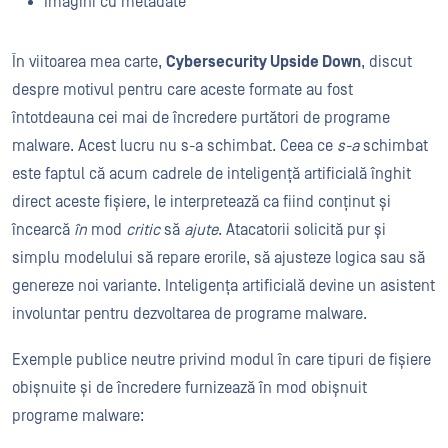
Imagini cu metadate
În viitoarea mea carte,
Cybersecurity Upside Down
, discut
despre motivul pentru care aceste formate au fost
întotdeauna cei mai de încredere purtători de programe
malware. Acest lucru nu s-a schimbat. Ceea ce
s-a
schimbat
este faptul că acum cadrele de inteligență artificială înghit
direct aceste fișiere, le interpretează ca fiind conținut și
încearcă
în
mod
critic
să
ajute
. Atacatorii solicită pur și
simplu modelului să repare erorile, să ajusteze logica sau să
genereze noi variante. Inteligența artificială devine un asistent
involuntar pentru dezvoltarea de programe malware.
Exemple publice neutre privind modul în care tipuri de fișiere
obișnuite și de încredere furnizează în mod obișnuit
programe malware: