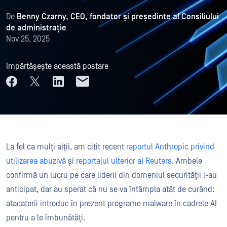
De
Benny Czarny, CEO, fondator și președinte al Consiliului
de administrație
Nov 25, 2025
Împărtășește această postare
La fel ca mulți alții, am citit recent
raportul Anthropic privind
utilizarea abuzivă
și
reportajul ulterior al Reuters
. Ambele
confirmă un lucru pe care liderii din domeniul securității l-au
anticipat, dar au sperat că nu se va întâmpla atât de curând:
atacatorii introduc în prezent programe malware în cadrele AI
pentru a le îmbunătăți.