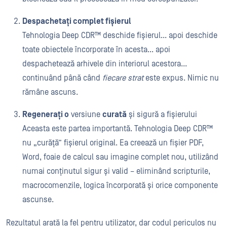
Despachetați complet fișierul
Tehnologia Deep CDR™ deschide fișierul... apoi deschide
toate obiectele încorporate în acesta... apoi
despachetează arhivele din interiorul acestora...
continuând până când
fiecare strat
este expus. Nimic nu
rămâne ascuns.
Regenerați o
versiune
curată
și sigură a fișierului
Aceasta este partea importantă. Tehnologia Deep CDR™
nu „curăță” fișierul original. Ea creează un fișier PDF,
Word, foaie de calcul sau imagine complet nou, utilizând
numai conținutul sigur și valid – eliminând scripturile,
macrocomenzile, logica încorporată și orice componente
ascunse.
Rezultatul arată la fel pentru utilizator, dar codul periculos nu