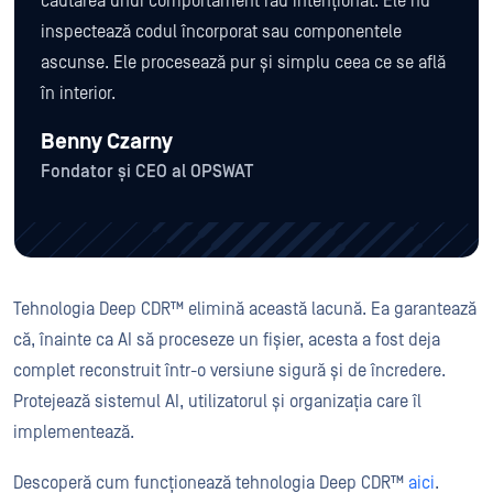
căutarea unui comportament rău intenționat. Ele nu
inspectează codul încorporat sau componentele
ascunse. Ele procesează pur și simplu ceea ce se află
în interior.
Benny Czarny
Fondator și CEO al OPSWAT
Tehnologia Deep CDR™ elimină această lacună. Ea garantează
că, înainte ca AI să proceseze un fișier, acesta a fost deja
complet reconstruit într-o versiune sigură și de încredere.
Protejează sistemul AI, utilizatorul și organizația care îl
implementează.
Descoperă cum funcționează tehnologia Deep CDR™
aici
.