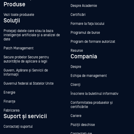
Produse
Despre Academie
Vezi toate produsele
Certificări
Soluții
Formare la fața locului
Protejați datele care stau la baza
Programul de burse
inteligenței artificiale și a analizei de
date
Program de formare autorizat
Patch Management
Resurse
Compania
Secure probelor Secure pentru
autoritățile de aplicare a legii
Despre
Guvern, Apărare și Servicii de
Informații
Echipa de management
Guvernul federal al Statelor Unite
Clienți
Energie
Înscriere la buletinul informativ
Finanțe
Conformitatea produselor și
certificările
Fabricarea
Suport și servicii
Cariere
Poziții deschise
Contactați suportul
Contactați-ne