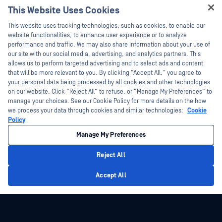
Documentație tehnică
This Website Uses Cookies
Webinare
Formare
Hey there!
Fișe de date
This website uses tracking technologies, such as cookies, to enable our
Programul de gestionare a
I'm Ozzy, your OPSWAT virtual assistant.
website functionalities, to enhance user experience or to analyze
vulnerabilităților
Cărți albe
How can I help you secure what's critical
performance and traffic. We may also share information about your use of
Parteneri
today?
our site with our social media, advertising, and analytics partners. This
Instrumente gratuite
allows us to perform targeted advertising and to select ads and content
Certificare
that will be more relevant to you. By clicking “Accept All,” you agree to
Parteneri tehnologici
your personal data being processed by all cookies and other technologies
on our website. Click “Reject All” to refuse, or “Manage My Preferences” to
Program de parteneriat de canal
manage your choices. See our Cookie Policy for more details on the how
we process your data through cookies and similar technologies:
Cookie
©2026 OPSWAT . Toate drepturile rezervate. OPSWAT, MetaDefender, Metascan,
Policy
MetaAccess, OPSWAT , Trust no File. Trust No Device., OPSWAT , Protecting the
World's Critical Infrastructure, Deep CDR™ Technology, InQuest, logo-ul InQuest,
Manage My Preferences
DFI, RetroHunt, Deep File Inspection și Join the Hunt sunt mărci comerciale ale
OPSWAT . Mărcile comerciale ale terților sunt proprietatea deținătorilor respectivi.
Informații juridice
Politica de confidențialitate
Gestionarea preferințelor
Reject All
cookie
Opțiunile dvs. de confidențialitate din California
Privacy Policy
Accept All