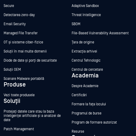
Secure
Adaptive Sandbox
Detectarea zero-day
Threat Intelligence
Email Security
SBOM
Managed File Transfer
File-Based Vulnerability Assessment
OT și sisteme ciber-fizice
Țara de origine
Soluții în mai multe domenii
Extracția arhivei
Diode de date și porți de securitate
Centrul Tehnologic
Soluții OEM
Centrul de cercetare
Academia
Scanare Malware portabilă
Produse
Despre Academie
Vezi toate produsele
Certificări
Soluții
Formare la fața locului
Protejați datele care stau la baza
Programul de burse
inteligenței artificiale și a analizei de
date
Program de formare autorizat
Patch Management
Resurse