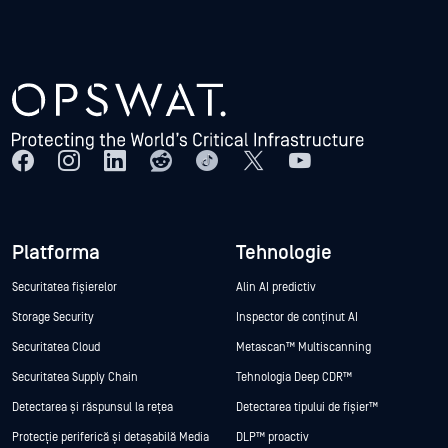
Platforma
Tehnologie
Securitatea fișierelor
Alin AI predictiv
Storage Security
Inspector de conținut AI
Securitatea Cloud
Metascan™ Multiscanning
Securitatea Supply Chain
Tehnologia Deep CDR™
Detectarea și răspunsul la rețea
Detectarea tipului de fișier™
Protecție periferică și detașabilă Media
DLP™ proactiv