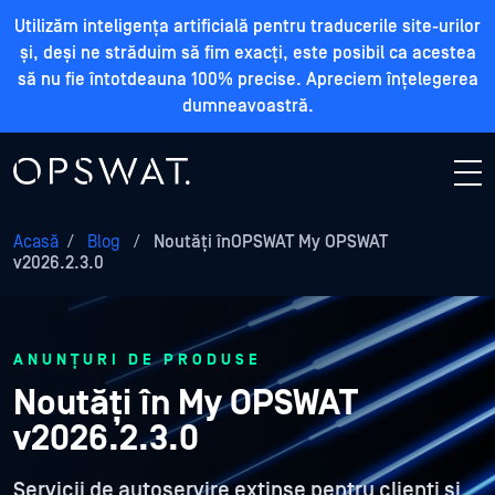
Utilizăm inteligența artificială pentru traducerile site-urilor
și, deși ne străduim să fim exacți, este posibil ca acestea
să nu fie întotdeauna 100% precise. Apreciem înțelegerea
dumneavoastră.
Acasă
/
Blog
/
Noutăți înOPSWAT My OPSWAT
v2026.2.3.0
ANUNȚURI DE PRODUSE
Noutăți în My OPSWAT
v2026.2.3.0
Servicii de autoservire extinse pentru clienți și