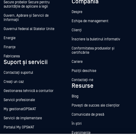
Compania
Secure probelor Secure pentru
autoritățile de aplicare a legii
Despre
Guvern, Apărare și Servicii de
Informații
Echipa de management
Guvernul federal al Statelor Unite
Clienți
Energie
Înscriere la buletinul informativ
Finanțe
Conformitatea produselor și
certificările
Fabricarea
Suport și servicii
Cariere
Poziții deschise
Contactați suportul
Contactați-ne
Creați un caz
Resurse
Gestionarea tehnică a conturilor
Blog
Servicii profesionale
Povești de succes ale clienților
My gestionatOPSWAT
Comunicate de presă
Servicii de implementare
În știri
Portalul My OPSWAT
Evenimente