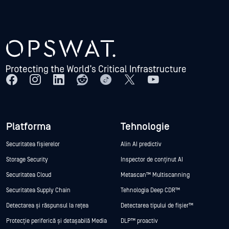
Platforma
Tehnologie
Securitatea fișierelor
Alin AI predictiv
Storage Security
Inspector de conținut AI
Securitatea Cloud
Metascan™ Multiscanning
Securitatea Supply Chain
Tehnologia Deep CDR™
Detectarea și răspunsul la rețea
Detectarea tipului de fișier™
Protecție periferică și detașabilă Media
DLP™ proactiv