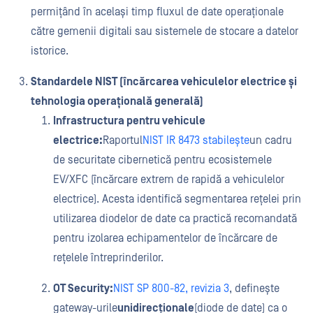
permițând în același timp fluxul de date operaționale
către gemenii digitali sau sistemele de stocare a datelor
istorice.
Standardele NIST (încărcarea vehiculelor electrice și
tehnologia operațională generală)
Infrastructura pentru vehicule
electrice:
Raportul
NIST IR 8473 stabilește
un cadru
de securitate cibernetică pentru ecosistemele
EV/XFC (încărcare extrem de rapidă a vehiculelor
electrice). Acesta identifică segmentarea rețelei prin
utilizarea diodelor de date ca practică recomandată
pentru izolarea echipamentelor de încărcare de
rețelele întreprinderilor.
OT Security:
NIST SP 800-82, revizia 3
, definește
gateway-urile
unidirecționale
(diode de date) ca o