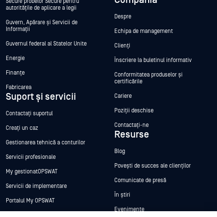
Secure probelor Secure pentru
autoritățile de aplicare a legii
Despre
Guvern, Apărare și Servicii de
Informații
Echipa de management
Guvernul federal al Statelor Unite
Clienți
Energie
Înscriere la buletinul informativ
Finanțe
Conformitatea produselor și
certificările
Fabricarea
Suport și servicii
Cariere
Poziții deschise
Contactați suportul
Contactați-ne
Creați un caz
Resurse
Gestionarea tehnică a conturilor
Blog
Servicii profesionale
Povești de succes ale clienților
My gestionatOPSWAT
Comunicate de presă
Servicii de implementare
În știri
Portalul My OPSWAT
Evenimente
Documentație tehnică