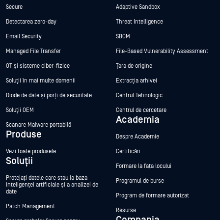
Secure
Adaptive Sandbox
Detectarea zero-day
Threat Intelligence
Email Security
SBOM
Managed File Transfer
File-Based Vulnerability Assessment
OT și sisteme ciber-fizice
Țara de origine
Soluții în mai multe domenii
Extracția arhivei
Diode de date și porți de securitate
Centrul Tehnologic
Soluții OEM
Centrul de cercetare
Academia
Scanare Malware portabilă
Produse
Despre Academie
Vezi toate produsele
Certificări
Soluții
Formare la fața locului
Protejați datele care stau la baza
Programul de burse
inteligenței artificiale și a analizei de
date
Program de formare autorizat
Patch Management
Resurse
Compania