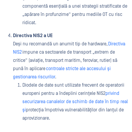
componentă esențială a unei strategii stratificate de
„apărare în profunzime” pentru mediile OT cu risc
ridicat.
Directiva NIS2 a UE
Deși nu recomandă un anumit tip de hardware,
Directiva
NIS2
impune ca sectoarele de transport „extrem de
critice” (aviație, transport maritim, feroviar, rutier) să
pună în aplicare
controale stricte ale accesului și
gestionarea riscurilor
.
Diodele de date sunt utilizate frecvent de operatorii
europeni pentru a îndeplini cerințele NIS2
privind
securizarea canalelor de schimb de date în timp real
și
protecția împotriva vulnerabilităților din lanțul de
aprovizionare.