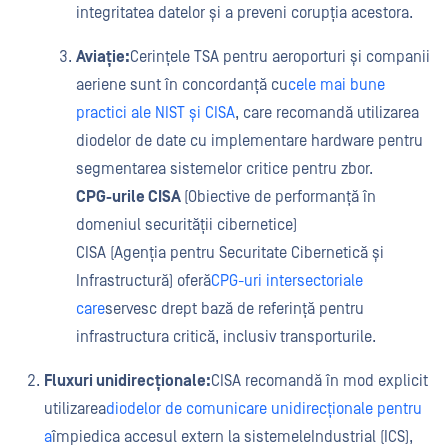
integritatea datelor și a preveni corupția acestora.
Aviație:
Cerințele TSA pentru aeroporturi și companii
aeriene sunt în concordanță cu
cele mai bune
practici ale NIST și CISA
, care recomandă utilizarea
diodelor de date cu implementare hardware pentru
segmentarea sistemelor critice pentru zbor.
CPG-urile CISA
(Obiective de performanță în
domeniul securității cibernetice)
CISA (Agenția pentru Securitate Cibernetică și
Infrastructură) oferă
CPG-uri intersectoriale
care
servesc drept bază de referință pentru
infrastructura critică, inclusiv transporturile.
Fluxuri unidirecționale:
CISA recomandă în mod explicit
utilizarea
diodelor de comunicare unidirecționale pentru
a
împiedica accesul extern la sistemeleIndustrial (ICS),