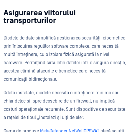
Asigurarea viitorului
transporturilor
Diodele de date simplifică gestionarea securității cibernetice
prin înlocuirea regulilor software complexe, care necesită
multă întreținere, cu o izolare fizică asigurată la nivel
hardware. Permițând circulația datelor într-o singură direcție,
acestea elimină atacurile cibernetice care necesită
comunicații bidirecționale.
Odată instalate, diodele necesită o întreținere minimă sau
chiar deloc și, spre deosebire de un firewall, nu implică
costuri operaționale recurente. Sunt dispozitive de securitate
a rețelei de tipul „instalezi și uiți de ele”.
Gama de produse
MetaDefender NetWallOPSWAT
oferă soluții