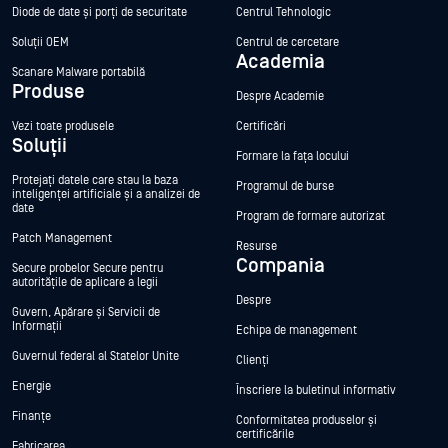
Diode de date și porți de securitate
Centrul Tehnologic
Soluții OEM
Centrul de cercetare
Academia
Scanare Malware portabilă
Produse
Despre Academie
Vezi toate produsele
Certificări
Soluții
Formare la fața locului
Protejați datele care stau la baza
Programul de burse
inteligenței artificiale și a analizei de
date
Program de formare autorizat
Patch Management
Resurse
Compania
Secure probelor Secure pentru
autoritățile de aplicare a legii
Despre
Guvern, Apărare și Servicii de
Informații
Echipa de management
Guvernul federal al Statelor Unite
Clienți
Energie
Înscriere la buletinul informativ
Finanțe
Conformitatea produselor și
certificările
Fabricarea