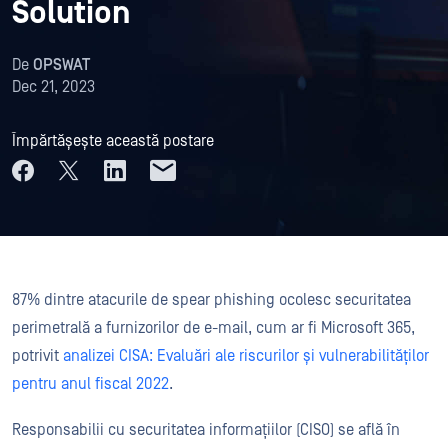
Solution
De
OPSWAT
Dec 21, 2023
Împărtășește această postare
87% dintre atacurile de spear phishing ocolesc securitatea
perimetrală a furnizorilor de e-mail, cum ar fi Microsoft 365,
potrivit
analizei CISA: Evaluări ale riscurilor și vulnerabilităților
pentru anul fiscal 2022
.
Responsabilii cu securitatea informațiilor (CISO) se află în