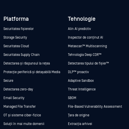
Platforma
Tehnologie
Securitatea fișierelor
Alin AI predictiv
Storage Security
Inspector de conținut AI
Securitatea Cloud
Metascan™ Multiscanning
Securitatea Supply Chain
Tehnologia Deep CDR™
Detectarea și răspunsul la rețea
Detectarea tipului de fișier™
Protecție periferică și detașabilă Media
DLP™ proactiv
Secure
Adaptive Sandbox
Detectarea zero-day
Threat Intelligence
Email Security
SBOM
Managed File Transfer
File-Based Vulnerability Assessment
OT și sisteme ciber-fizice
Țara de origine
Soluții în mai multe domenii
Extracția arhivei