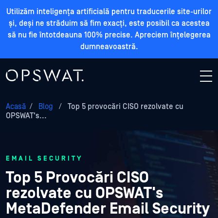
Utilizăm inteligența artificială pentru traducerile site-urilor
și, deși ne străduim să fim exacți, este posibil ca acestea
să nu fie întotdeauna 100% precise. Apreciem înțelegerea
dumneavoastră.
Acasă
/
Blog
/
Top 5 provocări CISO rezolvate cu
OPSWAT's...
EMAIL SECURITY
Top 5 Provocări CISO
rezolvate cu OPSWAT's
MetaDefender Email Security