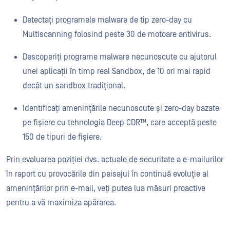
Detectați programele malware de tip zero-day cu
Multiscanning folosind peste 30 de motoare antivirus.
Descoperiți programe malware necunoscute cu ajutorul
unei aplicații în timp real Sandbox, de 10 ori mai rapid
decât un sandbox tradițional.
Identificați amenințările necunoscute și zero-day bazate
pe fișiere cu tehnologia Deep CDR™, care acceptă peste
150 de tipuri de fișiere.
Prin evaluarea poziției dvs. actuale de securitate a e-mailurilor
în raport cu provocările din peisajul în continuă evoluție al
amenințărilor prin e-mail, veți putea lua măsuri proactive
pentru a vă maximiza apărarea.