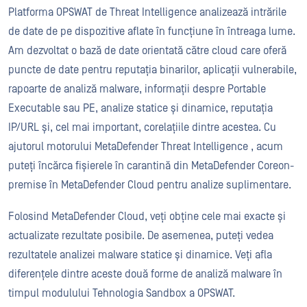
Platforma OPSWAT de Threat Intelligence analizează intrările
de date de pe dispozitive aflate în funcțiune în întreaga lume.
Am dezvoltat o bază de date orientată către cloud care oferă
puncte de date pentru reputația binarilor, aplicații vulnerabile,
rapoarte de analiză malware, informații despre Portable
Executable sau PE, analize statice și dinamice, reputația
IP/URL și, cel mai important, corelațiile dintre acestea. Cu
ajutorul motorului MetaDefender Threat Intelligence , acum
puteți încărca fișierele în carantină din MetaDefender Coreon-
premise în MetaDefender Cloud pentru analize suplimentare.
Folosind MetaDefender Cloud, veți obține cele mai exacte și
actualizate rezultate posibile. De asemenea, puteți vedea
rezultatele analizei malware statice și dinamice. Veți afla
diferențele dintre aceste două forme de analiză malware în
timpul modulului Tehnologia Sandbox a OPSWAT.