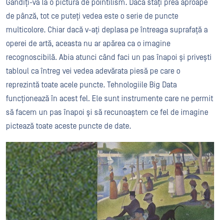
Gândiți-vă la o pictură de pointilism. Dacă stați prea aproape
de pânză, tot ce puteți vedea este o serie de puncte
multicolore. Chiar dacă v-ați deplasa pe întreaga suprafață a
operei de artă, aceasta nu ar apărea ca o imagine
recognoscibilă. Abia atunci când faci un pas înapoi și privești
tabloul ca întreg vei vedea adevărata piesă pe care o
reprezintă toate acele puncte. Tehnologiile Big Data
funcționează în acest fel. Ele sunt instrumente care ne permit
să facem un pas înapoi și să recunoaștem ce fel de imagine
pictează toate aceste puncte de date.