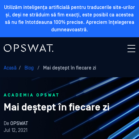
Utilizăm inteligența artificială pentru traducerile site-urilor
și, deși ne străduim să fim exacți, este posibil ca acestea
să nu fie întotdeauna 100% precise. Apreciem înțelegerea
dumneavoastră.
Acasă
/
Blog
/
Mai deștept în fiecare zi
ACADEMIA OPSWAT
Mai deștept în fiecare zi
De
OPSWAT
Jul 12, 2021