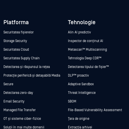
Platforma
Tehnologie
Securitatea fișierelor
Alin AI predictiv
Storage Security
Inspector de conținut AI
Securitatea Cloud
Metascan™ Multiscanning
Securitatea Supply Chain
Tehnologia Deep CDR™
Detectarea și răspunsul la rețea
Detectarea tipului de fișier™
Protecție periferică și detașabilă Media
DLP™ proactiv
Secure
Adaptive Sandbox
Detectarea zero-day
Threat Intelligence
Email Security
SBOM
Managed File Transfer
File-Based Vulnerability Assessment
OT și sisteme ciber-fizice
Țara de origine
Soluții în mai multe domenii
Extracția arhivei