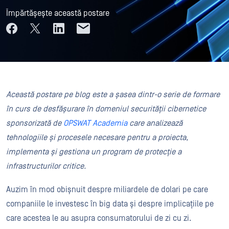
Împărtășește această postare
Această postare pe blog este a șasea dintr-o serie de formare
în curs de desfășurare în domeniul securității cibernetice
sponsorizată de
OPSWAT Academia
care analizează
tehnologiile și procesele necesare pentru a proiecta,
implementa și gestiona un program de protecție a
infrastructurilor critice.
Auzim în mod obișnuit despre miliardele de dolari pe care
companiile le investesc în big data și despre implicațiile pe
care acestea le au asupra consumatorului de zi cu zi.