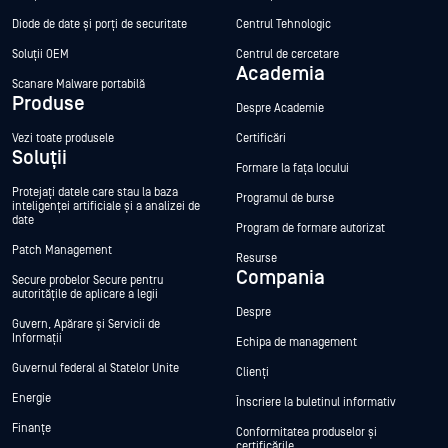
Diode de date și porți de securitate
Centrul Tehnologic
Soluții OEM
Centrul de cercetare
Academia
Scanare Malware portabilă
Produse
Despre Academie
Vezi toate produsele
Certificări
Soluții
Formare la fața locului
Protejați datele care stau la baza
Programul de burse
inteligenței artificiale și a analizei de
date
Program de formare autorizat
Patch Management
Resurse
Compania
Secure probelor Secure pentru
autoritățile de aplicare a legii
Despre
Guvern, Apărare și Servicii de
Informații
Echipa de management
Guvernul federal al Statelor Unite
Clienți
Energie
Înscriere la buletinul informativ
Finanțe
Conformitatea produselor și
certificările