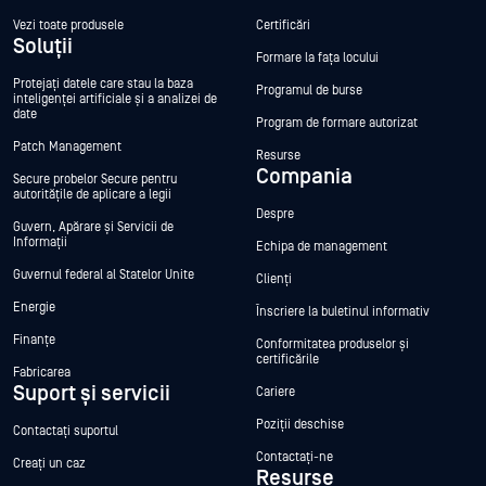
Vezi toate produsele
Certificări
Soluții
Formare la fața locului
Protejați datele care stau la baza
Programul de burse
inteligenței artificiale și a analizei de
date
Program de formare autorizat
Patch Management
Resurse
Compania
Secure probelor Secure pentru
autoritățile de aplicare a legii
Despre
Guvern, Apărare și Servicii de
Informații
Echipa de management
Guvernul federal al Statelor Unite
Clienți
Energie
Înscriere la buletinul informativ
Finanțe
Conformitatea produselor și
certificările
Fabricarea
Suport și servicii
Cariere
Poziții deschise
Contactați suportul
Contactați-ne
Creați un caz
Resurse