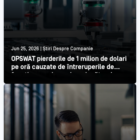
Jun 25, 2026 | Știri Despre Companie
OPSWAT pierderile de 1 milion de dolari
pe oră cauzate de întreruperile de
funcționare ale unui producător de
semiconductori din top 3
Citește mai mult