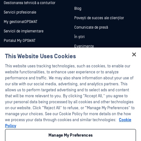
Gestionarea tehnică a conturilor
Blog
Servicii profesionale
Povești de succes ale clienților
My gestionatOPSWAT
Comunicate de presă
Servicii de implementare
În știri
Portalul My OPSWAT
Evenimente
Documentație tehnică
This Website Uses Cookies
Webinare
Formare
Hey there!
Fișe de date
This website uses tracking technologies, such as cookies, to enable our
Programul de gestionare a
I'm Ozzy, your OPSWAT virtual assistant.
website functionalities, to enhance user experience or to analyze
vulnerabilităților
Cărți albe
How can I help you secure what's critical
performance and traffic. We may also share information about your use of
Parteneri
today?
our site with our social media, advertising, and analytics partners. This
Instrumente gratuite
allows us to perform targeted advertising and to select ads and content
Certificare
that will be more relevant to you. By clicking “Accept All,” you agree to
Parteneri tehnologici
your personal data being processed by all cookies and other technologies
on our website. Click “Reject All” to refuse, or “Manage My Preferences” to
Program de parteneriat de canal
manage your choices. See our Cookie Policy for more details on the how
we process your data through cookies and similar technologies:
Cookie
©2026 OPSWAT . Toate drepturile rezervate. OPSWAT, MetaDefender, Metascan,
Policy
MetaAccess, OPSWAT , Trust no File. Trust No Device., OPSWAT , Protecting the
World's Critical Infrastructure, Deep CDR™ Technology, InQuest, logo-ul InQuest,
Manage My Preferences
DFI, RetroHunt, Deep File Inspection și Join the Hunt sunt mărci comerciale ale