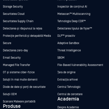
Storage Security
Inspector de conținut AI
Securitatea Cloud
Metascan™ Multiscanning
Securitatea Supply Chain
Tehnologia Deep CDR™
Detectarea și răspunsul la rețea
Detectarea tipului de fișier™
Protecție periferică și detașabilă Media
DLP™ proactiv
Secure
Adaptive Sandbox
Detectarea zero-day
Threat Intelligence
Email Security
SBOM
Managed File Transfer
File-Based Vulnerability Assessment
OT și sisteme ciber-fizice
Țara de origine
Soluții în mai multe domenii
Extracția arhivei
Diode de date și porți de securitate
Centrul Tehnologic
Soluții OEM
Centrul de cercetare
Academia
Scanare Malware portabilă
Produse
Despre Academie