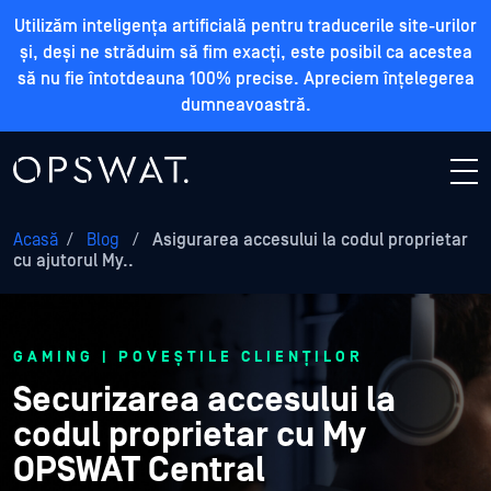
Utilizăm inteligența artificială pentru traducerile site-urilor
și, deși ne străduim să fim exacți, este posibil ca acestea
să nu fie întotdeauna 100% precise. Apreciem înțelegerea
dumneavoastră.
Acasă
/
Blog
/
Asigurarea accesului la codul proprietar
cu ajutorul My..
GAMING | POVEȘTILE CLIENȚILOR
Securizarea accesului la
codul proprietar cu My
OPSWAT Central