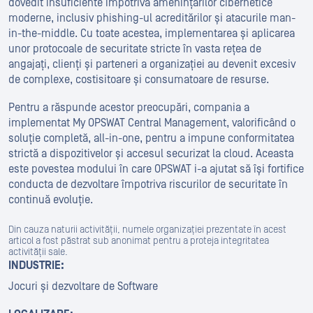
dovedit insuficiente împotriva amenințărilor cibernetice
moderne, inclusiv phishing-ul acreditărilor și atacurile man-
in-the-middle. Cu toate acestea, implementarea și aplicarea
unor protocoale de securitate stricte în vasta rețea de
angajați, clienți și parteneri a organizației au devenit excesiv
de complexe, costisitoare și consumatoare de resurse.
Pentru a răspunde acestor preocupări, compania a
implementat My OPSWAT Central Management, valorificând o
soluție completă, all-in-one, pentru a impune conformitatea
strictă a dispozitivelor și accesul securizat la cloud. Aceasta
este povestea modului în care OPSWAT i-a ajutat să își fortifice
conducta de dezvoltare împotriva riscurilor de securitate în
continuă evoluție.
Din cauza naturii activității, numele organizației prezentate în acest
articol a fost păstrat sub anonimat pentru a proteja integritatea
activității sale.
INDUSTRIE:
Jocuri și dezvoltare de Software