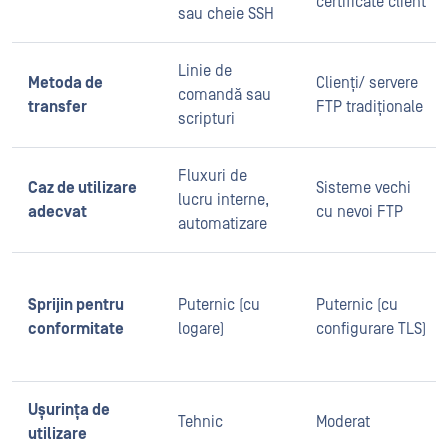
certificate client
sau cheie SSH
Linie de
Metoda de
Clienți/ servere
comandă sau
transfer
FTP tradiționale
scripturi
Fluxuri de
Caz de utilizare
Sisteme vechi
lucru interne,
adecvat
cu nevoi FTP
automatizare
Sprijin pentru
Puternic (cu
Puternic (cu
conformitate
logare)
configurare TLS)
Ușurința de
Tehnic
Moderat
utilizare