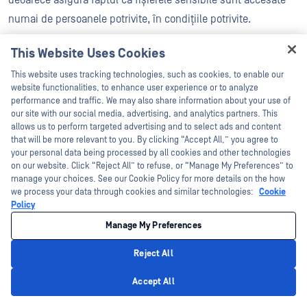
deoarece asigură faptul că fișierele sensibile sunt accesate
numai de persoanele potrivite, în condițiile potrivite.
MFA (autentificare cu mai mulți factori):
Adaugă un
This Website Uses Cookies
Hey there!
nivel suplimentar de securitate prin solicitarea unei a
This website uses tracking technologies, such as cookies, to enable our
I'm Ozzy, your OPSWAT virtual assistant.
website functionalities, to enhance user experience or to analyze
doua forme de verificare în afara parolei
How can I help you secure what's critical
performance and traffic. We may also share information about your use of
today?
our site with our social media, advertising, and analytics partners. This
RBAC (control al accesului bazat pe roluri):
Limitează
allows us to perform targeted advertising and to select ads and content
accesul la fișiere și sisteme pe baza rolurilor și
that will be more relevant to you. By clicking “Accept All,” you agree to
your personal data being processed by all cookies and other technologies
responsabilităților utilizatorilor
on our website. Click “Reject All” to refuse, or “Manage My Preferences” to
manage your choices. See our Cookie Policy for more details on the how
we process your data through cookies and similar technologies:
Cookie
3. Validarea integrității fișierelor și
Policy
detectarea manipulării
Manage My Preferences
Validarea integrității fișierelor asigură că fișierele nu au fost
Reject All
alterate - accidental sau în mod rău intenționat - între
Privacy Policy
Accept All
momentul în care sunt trimise și cel în care sunt primite.
Mecanismele de detectare a alterării utilizează sume de