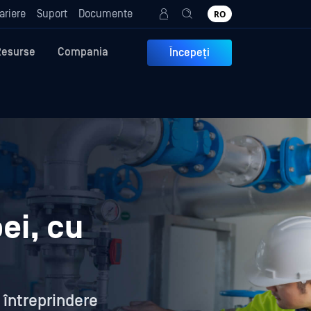
ariere
Suport
Documente
RO
Resurse
Compania
Începeți
ei, cu
 întreprindere