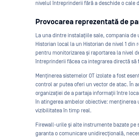
nivelul întreprinderii fără a deschide o cale 
Provocarea reprezentată de pa
La una dintre instalațiile sale, compania de 
Historian local la un Historian de nivel 1 din
pentru monitorizarea și raportarea la nivel de
întreprinderii făcea ca integrarea directă să 
Menținerea sistemelor OT izolate a fost esen
control ar putea oferi un vector de atac. În ac
organizației de a partaja informații între loc
în atingerea ambelor obiective: menținerea u
vizibilitatea în timp real.
Firewall-urile și alte instrumente bazate pe
garanta o comunicare unidirecțională, necesi