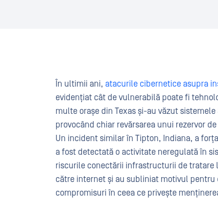
În ultimii ani,
atacurile cibernetice asupra ins
evidențiat cât de vulnerabilă poate fi tehno
multe orașe din Texas și-au văzut sistemele
provocând chiar revărsarea unui rezervor de
Un incident similar în Tipton, Indiana, a for
a fost detectată o activitate neregulată în 
riscurile conectării infrastructurii de tratare
către internet și au subliniat motivul pentru
compromisuri în ceea ce privește menținerea