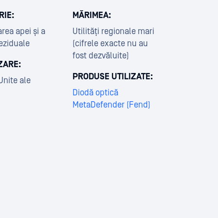
RIE:
MĂRIMEA:
rea apei și a
Utilități regionale mari
eziduale
(cifrele exacte nu au
fost dezvăluite)
ZARE:
PRODUSE UTILIZATE:
Unite ale
Diodă optică
MetaDefender (Fend)