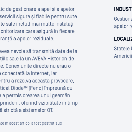
c de gestionare a apei și a apelor
INDUST
rvicii sigure și fiabile pentru sute
Gestiona
ile sale includ mai multe instalații
apelor r
onitorizare care asigură în fiecare
uranță a apelor reziduale.
LOCALI
Statele 
avea nevoie să transmită date de la
Americii
iile sale la un AVEVA Historian de
re. Conexiunile directe nu erau o
 conectată la internet, iar
entru a rezolva această provocare,
tical Diode™ (Fend) împreună cu
e a permis crearea unui geamăn
prinderii, oferind vizibilitate în timp
ă strictă a sistemelor OT.
te în acest articol a fost păstrat sub