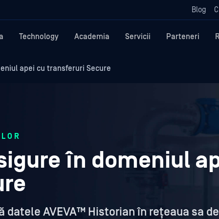
Blog
C
a
Technology
Academia
Servicii
Parteneri
eniul apei cu transferuri Secure
ILOR
sigure în domeniul ap
ure
 datele AVEVA™ Historian în rețeaua sa de