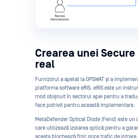
Crearea unei Secure 
real
Furnizorul a apelat la OPSWAT și a impleme
platforma software eRIS. eRIS este un instrum
mod obișnuit în sectorul apei pentru a traduc
face potrivit pentru această implementare.
MetaDefender Optical Diode (Fend) este un di
care utilizează izolarea optică pentru a gar
acesta blochează fizic orice trafic de intrare