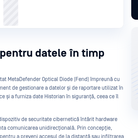
pentru datele în timp
ntat MetaDefender Optical Diode (Fend) împreună cu
ent de gestionare a datelor și de raportare utilizat în
e și a furniza date Historian în siguranță, ceea ce îl
spozitiv de securitate cibernetică întărit hardware
anta comunicarea unidirecțională. Prin concepție,
 pentru a preveni accesul de la distanță sau infiltrarea