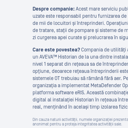
Despre companie:
Acest mare serviciu publi
uzate este responsabil pentru furnizarea de se
de mii de locuitori și întreprinderi. Operațiun
de tratare, stații de pompare și sisteme de m
zi curgerea apei curate și prelucrarea în sig
Care este povestea?
Compania de utilități 
un AVEVA™ Historian de la una dintre instalaț
nivel 1 separat din rețeaua sa de întreprinde
opțiune, deoarece rețeaua întreprinderii este
sistemele OT trebuiau să rămână fără aer. P
organizația a implementat MetaDefender Op
platforma software eRIS. Această combinați
digital al instalației Historian în rețeaua între
real, menținând în același timp izolarea fizic
Din cauza naturii activității, numele organizației prezenta
anonimat pentru a proteja integritatea activității sale.