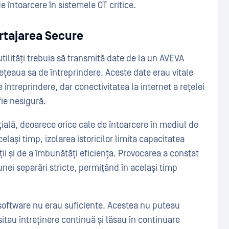
de întoarcere în sistemele OT critice.
rtajarea Secure
utilități trebuia să transmită date de la un AVEVA
 rețeaua sa de întreprindere. Aceste date erau vitale
 întreprindere, dar conectivitatea la internet a rețelei
fie nesigură.
țială, deoarece orice cale de întoarcere în mediul de
elași timp, izolarea istoricilor limita capacitatea
ații și de a îmbunătăți eficiența. Provocarea a constat
nei separări stricte, permițând în același timp
 software nu erau suficiente. Acestea nu puteau
tau întreținere continuă și lăsau în continuare