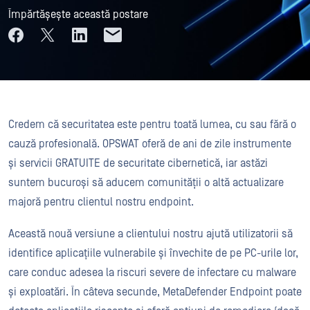
Împărtășește această postare
Credem că securitatea este pentru toată lumea, cu sau fără o
cauză profesională. OPSWAT oferă de ani de zile instrumente
și servicii GRATUITE de securitate cibernetică, iar astăzi
suntem bucuroși să aducem comunității o altă actualizare
majoră pentru clientul nostru endpoint.
Această nouă versiune a clientului nostru ajută utilizatorii să
identifice aplicațiile vulnerabile și învechite de pe PC-urile lor,
care conduc adesea la riscuri severe de infectare cu malware
și exploatări. În câteva secunde, MetaDefender Endpoint poate