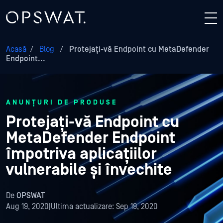
Acasă
/
Blog
/
Protejați-vă Endpoint cu MetaDefender
Endpoint...
ANUNȚURI DE PRODUSE
Protejați-vă Endpoint cu
MetaDefender Endpoint
împotriva aplicațiilor
vulnerabile și învechite
De
OPSWAT
Aug 19, 2020
|
Ultima actualizare:
Sep 19, 2020