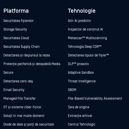
Platforma
Tehnologie
Securitatea fișierelor
Alin AI predictiv
Storage Security
Inspector de conținut AI
Securitatea Cloud
Metascan™ Multiscanning
Securitatea Supply Chain
Tehnologia Deep CDR™
Detectarea și răspunsul la rețea
Detectarea tipului de fișier™
Protecție periferică și detașabilă Media
DLP™ proactiv
Secure
Adaptive Sandbox
Detectarea zero-day
Threat Intelligence
Email Security
SBOM
Managed File Transfer
File-Based Vulnerability Assessment
OT și sisteme ciber-fizice
Țara de origine
Soluții în mai multe domenii
Extracția arhivei
Diode de date și porți de securitate
Centrul Tehnologic