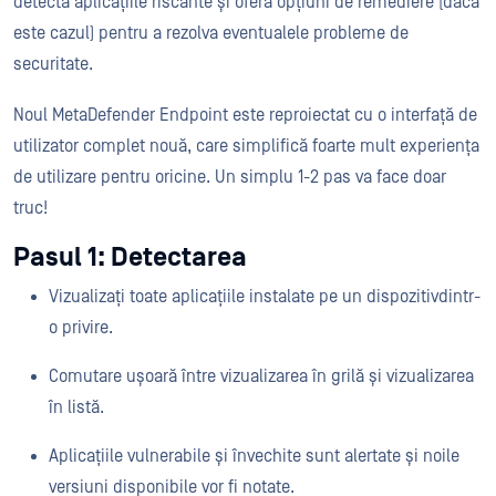
detecta aplicațiile riscante și oferă opțiuni de remediere (dacă
este cazul) pentru a rezolva eventualele probleme de
securitate.
Noul MetaDefender Endpoint este reproiectat cu o interfață de
utilizator complet nouă, care simplifică foarte mult experiența
de utilizare pentru oricine. Un simplu 1-2 pas va face doar
truc!
Pasul 1: Detectarea
Vizualizați toate aplicațiile instalate pe un dispozitiv
dintr-
o privire.
Comutare ușoară între vizualizarea în grilă și vizualizarea
în listă.
Aplicațiile vulnerabile și învechite sunt alertate și noile
versiuni disponibile vor fi notate.