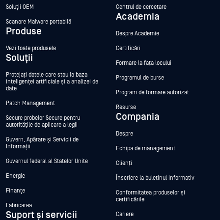
Soluții OEM
Centrul de cercetare
Academia
Scanare Malware portabilă
Produse
Despre Academie
Vezi toate produsele
Certificări
Soluții
Formare la fața locului
Protejați datele care stau la baza
Programul de burse
inteligenței artificiale și a analizei de
date
Program de formare autorizat
Patch Management
Resurse
Compania
Secure probelor Secure pentru
autoritățile de aplicare a legii
Despre
Guvern, Apărare și Servicii de
Informații
Echipa de management
Guvernul federal al Statelor Unite
Clienți
Energie
Înscriere la buletinul informativ
Finanțe
Conformitatea produselor și
certificările
Fabricarea
Suport și servicii
Cariere