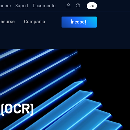
ariere
Suport
Documente
RO
Resurse
Compania
Începeți
 (OCR)