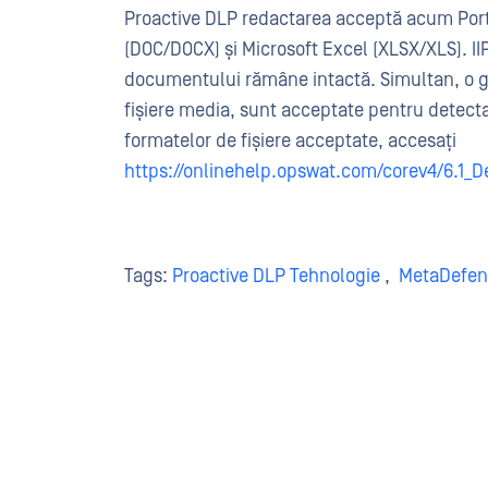
Proactive DLP redactarea acceptă acum Por
(DOC/DOCX) și Microsoft Excel (XLSX/XLS). II
documentului rămâne intactă. Simultan, o gamă
fișiere media, sunt acceptate pentru detectar
formatelor de fișiere acceptate, accesați
https://onlinehelp.opswat.com/corev4/6.1_D
Tags:
Proactive DLP Tehnologie
,
MetaDefen