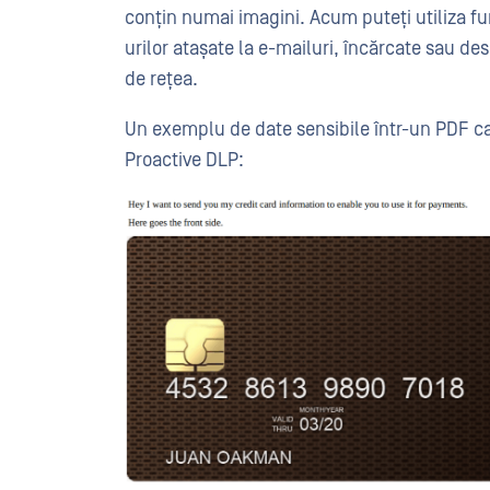
conțin numai imagini. Acum puteți utiliza f
urilor atașate la e-mailuri, încărcate sau des
de rețea.
Un exemplu de date sensibile într-un PDF car
Proactive DLP: