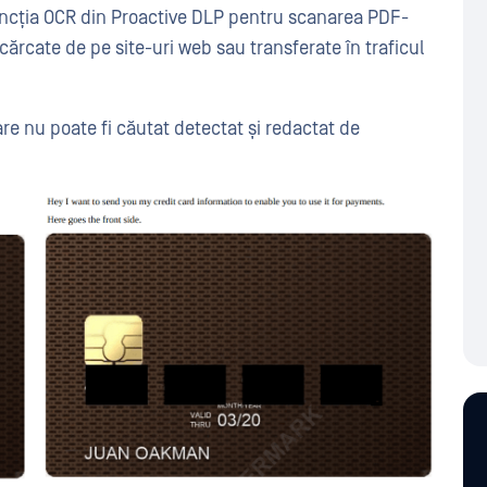
uncția OCR din Proactive DLP pentru scanarea PDF-
cărcate de pe site-uri web sau transferate în traficul
e nu poate fi căutat detectat și redactat de