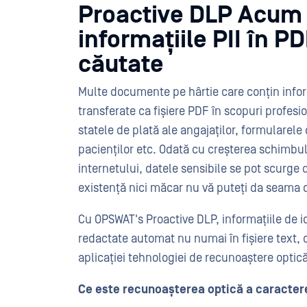
Proactive DLP Acum 
informațiile PII în PD
căutate
Multe documente pe hârtie care conțin inform
transferate ca fișiere PDF în scopuri profesio
statele de plată ale angajaților, formularele d
pacienților etc. Odată cu creșterea schimbu
internetului, datele sensibile se pot scurge 
existență nici măcar nu vă puteți da seama d
Cu OPSWAT's Proactive DLP, informațiile de id
redactate automat nu numai în fișiere text, ci
aplicației tehnologiei de recunoaștere optică
Ce este recunoașterea optică a caracter