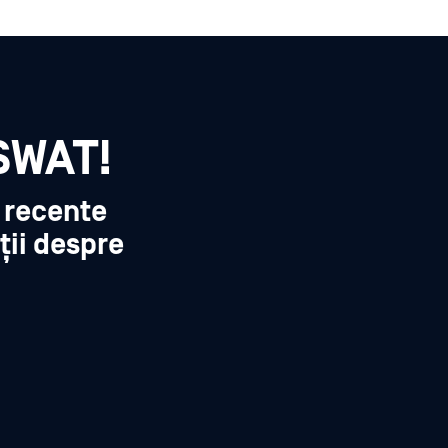
SWAT!
i recente
ții despre