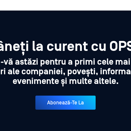
neți la curent cu OP
i-vă astăzi pentru a primi cele ma
ri ale companiei, povești, informa
evenimente și multe altele.
Abonează-Te La