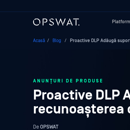
Platfor
Acasă
/
Blog
/
Proactive DLP Adăugă suport 
ANUNȚURI DE PRODUSE
Proactive DLP 
recunoașterea o
De
OPSWAT