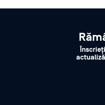
Rămâ
Înscrieț
actualiză