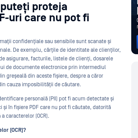
puteți proteja
F-uri care nu pot fi
ații confidențiale sau sensibile sunt scanate și
nale. De exemplu, cărțile de identitate ale clienților,
e asigurare, facturile, listele de clienți, dosarele
lui de documente electronice prin intermediul
din greșeală din aceste fișiere, despre a căror
in cauza imposibilității de căutare.
entificare personală (PII) pot fi acum detectate și
 și în fișiere PDF care nu pot fi căutate, datorită
 a caracterelor (OCR).
elor (OCR)?