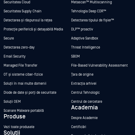
Securitatea Cloud
Metascan™ Multiscanning
Securitatea Supply Chain
Tehnologia Deep CDR™
Detectarea și răspunsul la rețea
Detectarea tipului de fișier™
Protecție periferică și detașabilă Media
DLP™ proactiv
Secure
Adaptive Sandbox
Detectarea zero-day
Threat Intelligence
Email Security
SBOM
Managed File Transfer
File-Based Vulnerability Assessment
OT și sisteme ciber-fizice
Țara de origine
Soluții în mai multe domenii
Extracția arhivei
Diode de date și porți de securitate
Centrul Tehnologic
Soluții OEM
Centrul de cercetare
Academia
Scanare Malware portabilă
Produse
Despre Academie
Vezi toate produsele
Certificări
Soluții