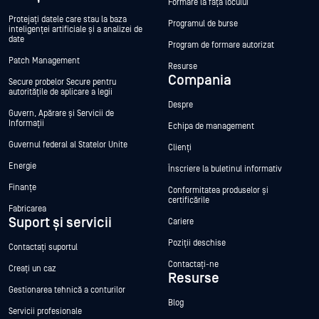
Formare la fața locului
Protejați datele care stau la baza
Programul de burse
inteligenței artificiale și a analizei de
date
Program de formare autorizat
Patch Management
Resurse
Compania
Secure probelor Secure pentru
autoritățile de aplicare a legii
Despre
Guvern, Apărare și Servicii de
Informații
Echipa de management
Guvernul federal al Statelor Unite
Clienți
Energie
Înscriere la buletinul informativ
Finanțe
Conformitatea produselor și
certificările
Fabricarea
Suport și servicii
Cariere
Poziții deschise
Contactați suportul
Contactați-ne
Creați un caz
Resurse
Gestionarea tehnică a conturilor
Blog
Servicii profesionale