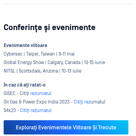
Conferințe și evenimente
Evenimente viitoare
Cybersec | Taipei, Taiwan | 9-11 mai
Global Energy Show | Calgary, Canada | 13-15 iunie
NITSL | Scottsdale, Arizona | 10-13 iulie
În caz că ați ratat-o
GISEC - Citiți
rezumatul
Oil Gas & Power Expo India 2023 -
Citiți rez
umatul
S4x23 -
Citiți rezumatul
Explorați Evenimentele Viitoare Și Trecute