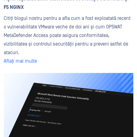
F5 NGINX
Citiți blogul nostru pentru a afla cum a fost exploatată recent
o vulnerabilitate VMware veche de doi ani și cum OPSWAT
MetaDefender Access poate asigura conformitatea,
vizibilitatea și controlul securității pentru a preveni astfel de
atacuri.
Aflați mai multe