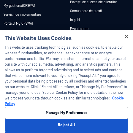
Povești de succes ale clienților
My gestionatOPSWAT
Comunicate de presă
Servicii de implementare
În știri
Portalul My OPSWAT
Evenimente
Documentație tehnică
This Website Uses Cookies
Webinare
Formare
Hey there!
Fișe de date
This website uses tracking technologies, such as cookies, to enable our
Programul de gestionare a
I'm Ozzy, your OPSWAT virtual assistant.
website functionalities, to enhance user experience or to analyze
vulnerabilităților
Cărți albe
How can I help you secure what's critical
performance and traffic. We may also share information about your use of
Parteneri
today?
our site with our social media, advertising, and analytics partners. This
Instrumente gratuite
allows us to perform targeted advertising and to select ads and content
Certificare
that will be more relevant to you. By clicking “Accept All,” you agree to
Parteneri tehnologici
your personal data being processed by all cookies and other technologies
on our website. Click “Reject All” to refuse, or “Manage My Preferences” to
Program de parteneriat de canal
manage your choices. See our Cookie Policy for more details on the how
we process your data through cookies and similar technologies:
Cookie
©2026 OPSWAT . Toate drepturile rezervate. OPSWAT, MetaDefender, Metascan,
Policy
MetaAccess, OPSWAT , Trust no File. Trust No Device., OPSWAT , Protecting the
World's Critical Infrastructure, Deep CDR™ Technology, InQuest, logo-ul InQuest,
Manage My Preferences
DFI, RetroHunt, Deep File Inspection și Join the Hunt sunt mărci comerciale ale
OPSWAT . Mărcile comerciale ale terților sunt proprietatea deținătorilor respectivi.
Informații juridice
Politica de confidențialitate
Gestionarea preferințelor
Reject All
cookie
Opțiunile dvs. de confidențialitate din California