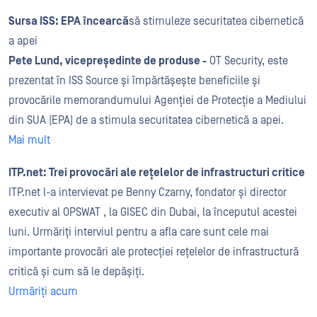
Sursa ISS: EPA încearcă
să stimuleze securitatea cibernetică
a apei
Pete Lund, vicepreședinte de produse -
OT Security, este
prezentat în ISS Source și împărtășește beneficiile și
provocările memorandumului Agenției de Protecție a Mediului
din SUA (EPA) de a stimula securitatea cibernetică a apei.
Mai mult
ITP.net: Trei provocări ale rețelelor de infrastructuri critice
ITP.net l-a intervievat pe Benny Czarny, fondator și director
executiv al OPSWAT , la GISEC din Dubai, la începutul acestei
luni. Urmăriți interviul pentru a afla care sunt cele mai
importante provocări ale protecției rețelelor de infrastructură
critică și cum să le depășiți.
Urmăriți acum