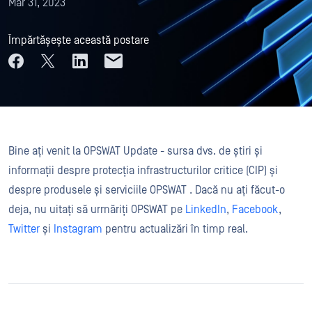
Mar 31, 2023
Împărtășește această postare
Bine ați venit la OPSWAT Update - sursa dvs. de știri și
informații despre protecția infrastructurilor critice (CIP) și
despre produsele și serviciile OPSWAT . Dacă nu ați făcut-o
deja, nu uitați să urmăriți OPSWAT pe
LinkedIn
,
Facebook
,
Twitter
și
Instagram
pentru actualizări în timp real.