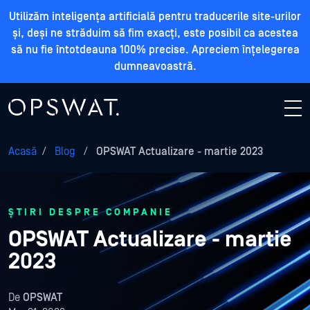
Utilizăm inteligența artificială pentru traducerile site-urilor
și, deși ne străduim să fim exacți, este posibil ca acestea
să nu fie întotdeauna 100% precise. Apreciem înțelegerea
dumneavoastră.
Acasă
/
Blog
/
OPSWAT Actualizare - martie 2023
ȘTIRI DESPRE COMPANIE
OPSWAT Actualizare - martie
2023
De
OPSWAT