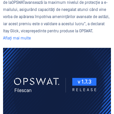
de laOPSWATavansează la maximum nivelul de protecție a e-
mailului, asigurând capacități de neegalat atunci când vine
vorba de apărarea împotriva amenințărilor avansate de astăzi,
iar acest premiu este o validare a acestui lucru", a declarat
Itay Glick, vicepreședinte pentru produse la OPSWAT.
Aflați mai multe