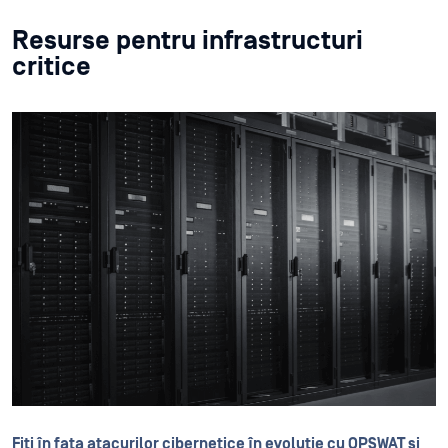
Resurse pentru infrastructuri
critice
Fiți în fața atacurilor cibernetice în evoluție cu OPSWAT și