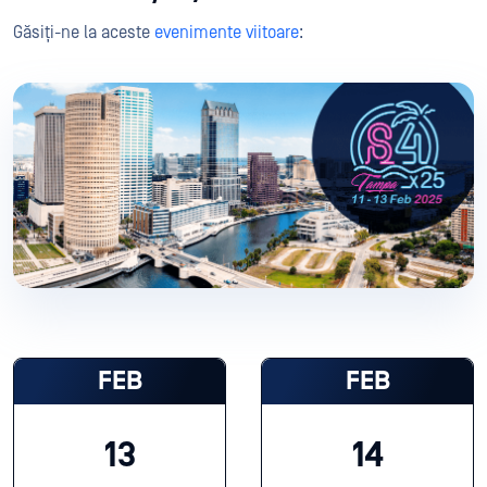
Găsiți-ne la aceste
evenimente viitoare
:
FEB
FEB
13
14