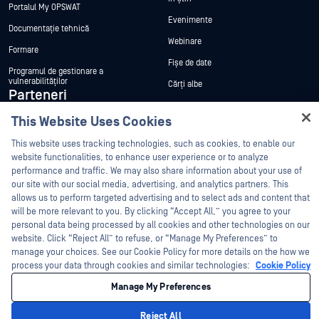
Portalul My OPSWAT
Evenimente
Documentație tehnică
Webinare
Formare
Fișe de date
Programul de gestionare a
vulnerabilităților
Cărți albe
Parteneri
Instrumente gratuite
This Website Uses Cookies
Certificare
Hey there!
Parteneri tehnologici
I'm Ozzy, your OPSWAT virtual assistant.
This website uses tracking technologies, such as cookies, to enable our
How can I help you secure what's critical
website functionalities, to enhance user experience or to analyze
Program de parteneriat de canal
today?
performance and traffic. We may also share information about your use of
our site with our social media, advertising, and analytics partners. This
allows us to perform targeted advertising and to select ads and content that
©2026 OPSWAT . Toate drepturile rezervate. OPSWAT, MetaDefender, Metascan,
MetaAccess, OPSWAT , Trust no File. Trust No Device., OPSWAT , Protecting the
will be more relevant to you. By clicking “Accept All,” you agree to your
World's Critical Infrastructure, Deep CDR™ Technology, InQuest, logo-ul InQuest,
personal data being processed by all cookies and other technologies on our
DFI, RetroHunt, Deep File Inspection și Join the Hunt sunt mărci comerciale ale
OPSWAT . Mărcile comerciale ale terților sunt proprietatea deținătorilor respectivi.
website. Click “Reject All” to refuse, or “Manage My Preferences” to
Informații juridice
Politica de confidențialitate
Gestionarea preferințelor
manage your choices. See our Cookie Policy for more details on the how we
cookie
Opțiunile dvs. de confidențialitate din California
process your data through cookies and similar technologies:
Cookie Policy
Manage My Preferences
Reject All