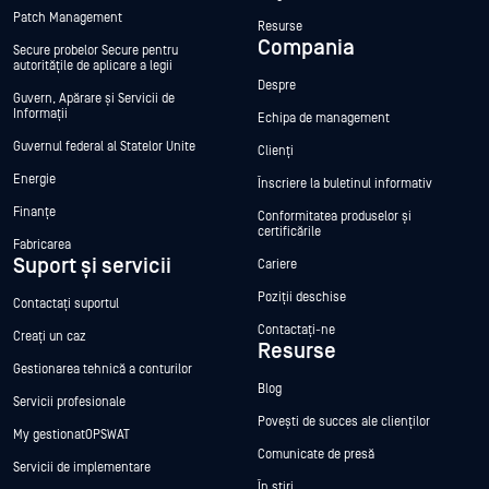
Patch Management
Resurse
Compania
Secure probelor Secure pentru
autoritățile de aplicare a legii
Despre
Guvern, Apărare și Servicii de
Informații
Echipa de management
Guvernul federal al Statelor Unite
Clienți
Energie
Înscriere la buletinul informativ
Finanțe
Conformitatea produselor și
certificările
Fabricarea
Suport și servicii
Cariere
Poziții deschise
Contactați suportul
Contactați-ne
Creați un caz
Resurse
Gestionarea tehnică a conturilor
Blog
Servicii profesionale
Povești de succes ale clienților
My gestionatOPSWAT
Comunicate de presă
Servicii de implementare
În știri