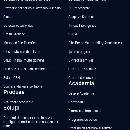
Protecție periferică și detașabilă Media
DLP™ proactiv
Secure
Adaptive Sandbox
Detectarea zero-day
Threat Intelligence
Email Security
SBOM
Managed File Transfer
File-Based Vulnerability Assessment
OT și sisteme ciber-fizice
Țara de origine
Soluții în mai multe domenii
Extracția arhivei
Diode de date și porți de securitate
Centrul Tehnologic
Soluții OEM
Centrul de cercetare
Academia
Scanare Malware portabilă
Produse
Despre Academie
Vezi toate produsele
Certificări
Soluții
Formare la fața locului
Protejați datele care stau la baza
Programul de burse
inteligenței artificiale și a analizei de
date
Program de formare autorizat