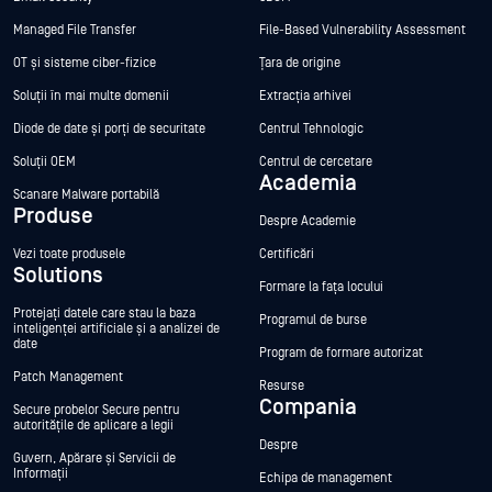
Managed File Transfer
File-Based Vulnerability Assessment
OT și sisteme ciber-fizice
Țara de origine
Soluții în mai multe domenii
Extracția arhivei
Diode de date și porți de securitate
Centrul Tehnologic
Soluții OEM
Centrul de cercetare
Academia
Scanare Malware portabilă
Produse
Despre Academie
Vezi toate produsele
Certificări
Solutions
Formare la fața locului
Protejați datele care stau la baza
Programul de burse
inteligenței artificiale și a analizei de
date
Program de formare autorizat
Patch Management
Resurse
Compania
Secure probelor Secure pentru
autoritățile de aplicare a legii
Despre
Guvern, Apărare și Servicii de
Informații
Echipa de management