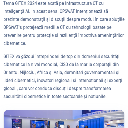
Tema GITEX 2024 este axată pe infrastructura OT cu
inteligență AI. În acest sens, OPSWAT intenționează să
prezinte demonstrații și discuții despre modul în care soluțiile
OPSWAT's protejează mediile OT cu tehnologii bazate pe
prevenire pentru protecție și reziliență împotriva amenințărilor
cibernetice.
GITEX va găzdui întreprinderi de top din domeniul securității
cibernetice la nivel mondial, CISO de la marile corporații din
Orientul Mijlociu, Africa și Asia, demnitari guvernamentali și
lideri cibernetici, inovatori regionali și internaționali și experți
globali, care vor conduce discuții despre transformarea
securității cibernetice în toate sectoarele și națiunile.