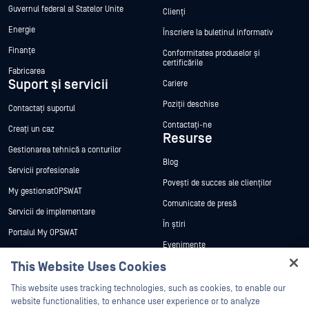
Guvernul federal al Statelor Unite
Clienți
Energie
Înscriere la buletinul informativ
Finanțe
Conformitatea produselor și
certificările
Fabricarea
Suport și servicii
Cariere
Poziții deschise
Contactați suportul
Contactați-ne
Creați un caz
Resurse
Gestionarea tehnică a conturilor
Blog
Servicii profesionale
Povești de succes ale clienților
My gestionatOPSWAT
Comunicate de presă
Servicii de implementare
În știri
Portalul My OPSWAT
Evenimente
Documentație tehnică
This Website Uses Cookies
Webinare
Formare
Hey there!
Fișe de date
This website uses tracking technologies, such as cookies, to enable our
Programul de gestionare a
I'm Ozzy, your OPSWAT virtual assistant.
website functionalities, to enhance user experience or to analyze
vulnerabilităților
Cărți albe