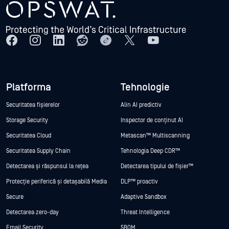
Platforma
Tehnologie
Securitatea fișierelor
Alin AI predictiv
Storage Security
Inspector de conținut AI
Securitatea Cloud
Metascan™ Multiscanning
Securitatea Supply Chain
Tehnologia Deep CDR™
Detectarea și răspunsul la rețea
Detectarea tipului de fișier™
Protecție periferică și detașabilă Media
DLP™ proactiv
Secure
Adaptive Sandbox
Detectarea zero-day
Threat Intelligence
Email Security
SBOM