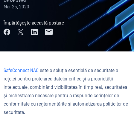
De
OPSWAT
Mar 25, 2020
Împărtășește această postare
SafeConnect NAC
este o soluție esențială de securitate a
rețelei pentru protejarea datelor critice și a proprietății
intelectuale, combinând vizibilitatea în timp real, securitatea
și orchestrarea necesare pentru a răspunde cerințelor de
conformitate cu reglementările și automatizarea politicilor de
securitate.