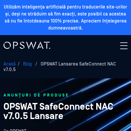
Utilizăm inteligența artificială pentru traducerile site-urilor
și, deși ne străduim să fim exacți, este posibil ca acestea
să nu fie întotdeauna 100% precise. Apreciem înțelegerea
dumneavoastră.
Acasă
/
Blog
/
OPSWAT Lansarea SafeConnect NAC
v7.0.5
ANUNȚURI DE PRODUSE
OPSWAT SafeConnect NAC
v7.0.5 Lansare