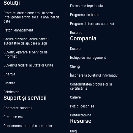
Soluții
Formare la fața locului
Protejați datele care stau la baza
Programul de burse
inteligenței artificiale și a analizei de
date
Program de formare autorizat
Patch Management
Resurse
Compania
Secure probelor Secure pentru
autoritățile de aplicare a legii
Despre
Guvern, Apărare și Servicii de
Informații
Echipa de management
Guvernul federal al Statelor Unite
Clienți
Energie
Înscriere la buletinul informativ
Finanțe
Conformitatea produselor și
certificările
Fabricarea
Suport și servicii
Cariere
Poziții deschise
Contactați suportul
Contactați-ne
Creați un caz
Resurse
Gestionarea tehnică a conturilor
Blog