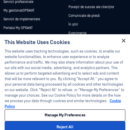
Servicii profesionale
Povești de succes ale clienților
My gestionatOPSWAT
Comunicate de presă
Servicii de implementare
În știri
Portalul My OPSWAT
Evenimente
Documentație tehnică
This Website Uses Cookies
Webinare
Formare
Hey there!
Fișe de date
This website uses tracking technologies, such as cookies, to enable our
Programul de gestionare a
I'm Ozzy, your OPSWAT virtual assistant.
website functionalities, to enhance user experience or to analyze
vulnerabilităților
Cărți albe
How can I help you secure what's critical
performance and traffic. We may also share information about your use of
Parteneri
today?
our site with our social media, advertising, and analytics partners. This
Instrumente gratuite
allows us to perform targeted advertising and to select ads and content
Certificare
that will be more relevant to you. By clicking “Accept All,” you agree to
Parteneri tehnologici
your personal data being processed by all cookies and other technologies
on our website. Click “Reject All” to refuse, or “Manage My Preferences” to
Program de parteneriat de canal
manage your choices. See our Cookie Policy for more details on the how
we process your data through cookies and similar technologies:
Cookie
©2026 OPSWAT . Toate drepturile rezervate. OPSWAT, MetaDefender, Metascan,
Policy
MetaAccess, OPSWAT , Trust no File. Trust No Device., OPSWAT , Protecting the
World's Critical Infrastructure, Deep CDR™ Technology, InQuest, logo-ul InQuest,
Manage My Preferences
DFI, RetroHunt, Deep File Inspection și Join the Hunt sunt mărci comerciale ale
OPSWAT . Mărcile comerciale ale terților sunt proprietatea deținătorilor respectivi.
Informații juridice
Politica de confidențialitate
Gestionarea preferințelor
Reject All