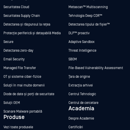
Securitatea Cloud
Metascan™ Multiscanning
Securitatea Supply Chain
Tehnologia Deep CDR™
Detectarea și răspunsul la rețea
Detectarea tipului de fișier™
Protecție periferică și detașabilă Media
DLP™ proactiv
Secure
Adaptive Sandbox
Detectarea zero-day
Threat Intelligence
Email Security
SBOM
Managed File Transfer
File-Based Vulnerability Assessment
OT și sisteme ciber-fizice
Țara de origine
Soluții în mai multe domenii
Extracția arhivei
Diode de date și porți de securitate
Centrul Tehnologic
Soluții OEM
Centrul de cercetare
Academia
Scanare Malware portabilă
Produse
Despre Academie
Vezi toate produsele
Certificări