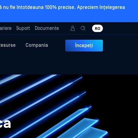
a să nu fie întotdeauna 100% precise. Apreciem înțelegerea
ariere
Suport
Documente
RO
Resurse
Compania
Începeți
ca