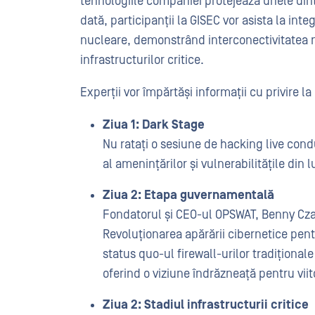
tehnologiile companiei protejează unele din
dată, participanții la GISEC vor asista la in
nucleare, demonstrând interconectivitatea 
infrastructurilor critice.
Experții vor împărtăși informații cu privire l
Ziua 1: Dark Stage
Nu ratați o sesiune de hacking live con
al amenințărilor și vulnerabilitățile din 
Ziua 2: Etapa guvernamentală
Fondatorul și CEO-ul OPSWAT, Benny Czar
Revoluționarea apărării cibernetice pen
status quo-ul firewall-urilor tradiționale 
oferind o viziune îndrăzneață pentru viit
Ziua 2: Stadiul infrastructurii critice