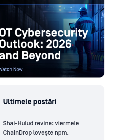
Ultimele postări
Shai-Hulud revine: viermele
ChainDrop lovește npm,