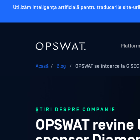
Utilizăm inteligența artificială pentru traducerile site-u
Platfor
Acasă
/
Blog
/
OPSWAT se întoarce la GISEC G
ȘTIRI DESPRE COMPANIE
OPSWAT revine l