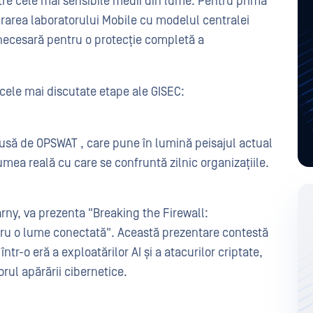
tre cele mai sensibile medii din lume. Pentru prima
tegrarea laboratorului Mobile cu modelul centralei
necesară pentru o protecție completă a
a cele mai discutate etape ale GISEC:
dusă de OPSWAT , care pune în lumină peisajul actual
lumea reală cu care se confruntă zilnic organizațiile.
ny, va prezenta "Breaking the Firewall:
tru o lume conectată". Această prezentare contestă
într-o eră a exploatărilor AI și a atacurilor criptate,
orul apărării cibernetice.