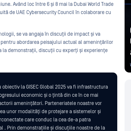
iune. Având loc între 6 și 8 mai la Dubai World Trade
duită de UAE Cybersecurity Council în colaborare cu
logii, se va angaja în discuții de impact și va
 pentru abordarea peisajului actual al amenințărilor
a la demonstrații, discuții cu experți și experiențe
 obiectiv la GISEC Global 2025 va fi infrastructura
rogresului economic și o țintă din ce în ce mai
ctorii amenințători. Parteneriatele noastre vor
a unor modalități de protejare a sistemelor și
erconectate care conduc la cea de-a patra
al . Prin demonstrațiile și discuțiile noastre de la