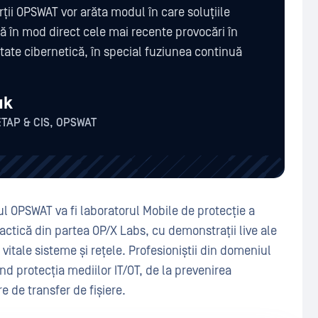
ții OPSWAT vor arăta modul în care soluțiile
 în mod direct cele mai recente provocări în
tate cibernetică, în special fuziunea continuă
uk
ETAP & CIS, OPSWAT
ul OPSWAT va fi laboratorul Mobile de protecție a
practică din partea OP/X Labs, cu demonstrații live ale
vitale sisteme și rețele. Profesioniștii din domeniul
ind protecția mediilor IT/OT, de la prevenirea
e de transfer de fișiere.