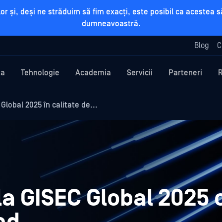
rilor și, deși ne străduim să fim exacți, este posibil ca aceste
dumneavoastră.
Blog
C
ma
Tehnologie
Academia
Servicii
Parteneri
lobal 2025 în calitate de...
a GISEC Global 2025 