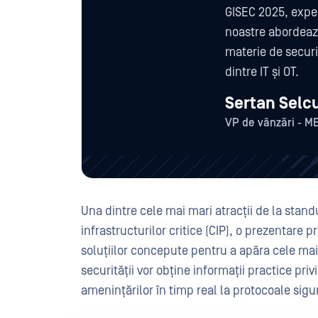
GISEC 2025, exper
noastre abordează
materie de securi
dintre IT și OT.
Sertan Selc
VP de vânzări - M
Una dintre cele mai mari atracții de la stand
infrastructurilor critice (CIP), o prezentare 
soluțiilor concepute pentru a apăra cele mai 
securității vor obține informații practice priv
amenințărilor în timp real la protocoale sigur