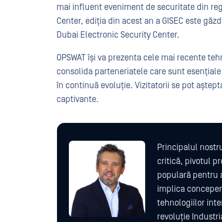
mai influent eveniment de securitate din reg
Center, ediția din acest an a GISEC este găz
Dubai Electronic Security Center.
OPSWAT își va prezenta cele mai recente tehno
consolida parteneriatele care sunt esențiale
în continuă evoluție. Vizitatorii se pot aștept
captivante.
Principalul nostru
critică, pivotul p
populară pentru a
implica concepere
tehnologiilor int
revoluție Industri