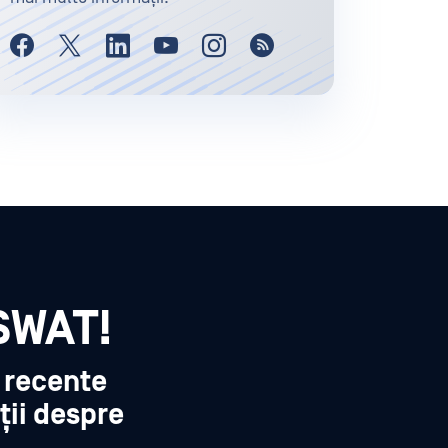
SWAT!
i recente
ții despre