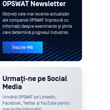
OPSWAT Newsletter
Obțineți cele mai recente actualizări
ale companiei OPSWAT împreună cu
informații despre evenimente și știrile
care determină progresul industriei.
Înscrie-Mă
Urmați-ne pe Social
Media
Urmăriți OPSWAT pe LinkedIn,
Facebook, Twitter și YouTube pentru
mai multe informații!