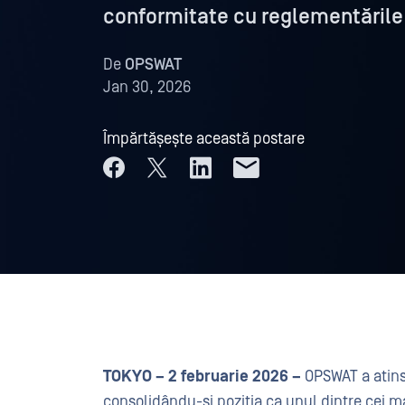
conformitate cu reglementările 
De
OPSWAT
Jan 30, 2026
Împărtășește această postare
TOKYO – 2 februarie 2026 –
OPSWAT a atins 
consolidându-și poziția ca unul dintre cei ma