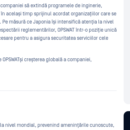
t companiei să extindă programele de inginerie,
 în același timp sprijinul acordat organizațiilor care se
 Pe măsură ce Japonia își intensifică atenția la nivel
respectării reglementărilor, OPSWAT într-o poziție unică
cesare pentru a asigura securitatea serviciilor cele
e OPSWATși creșterea globală a companiei,
 la nivel mondial, prevenind amenințările cunoscute,