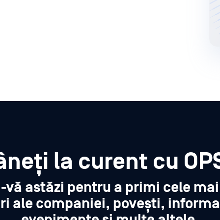
neți la curent cu OP
i-vă astăzi pentru a primi cele ma
ri ale companiei, povești, informa