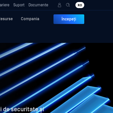
ariere
Suport
Documente
RO
Resurse
Compania
Începeți
i de securitate și