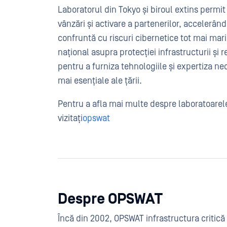
Laboratorul din Tokyo și biroul extins permi
vânzări și activare a partenerilor, accelerând
confruntă cu riscuri cibernetice tot mai mari.
național asupra protecției infrastructurii și 
pentru a furniza tehnologiile și expertiza ne
mai esențiale ale țării.
Pentru a afla mai multe despre laboratoarel
vizitați
opswat
Despre OPSWAT
Încă din 2002, OPSWAT infrastructura critică