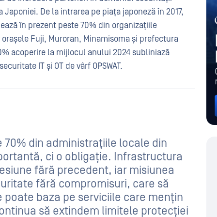
a Japoniei. De la intrarea pe piața japoneză în 2017,
jează în prezent peste 70% din organizațiile
 orașele Fuji, Muroran, Minamisoma și prefectura
% acoperire la mijlocul anului 2024 subliniază
securitate IT și OT de vârf OPSWAT.
 70% din administrațiile locale din
rtantă, ci o obligație. Infrastructura
presiune fără precedent, iar misiunea
uritate fără compromisuri, care să
 poate baza pe serviciile care mențin
ontinua să extindem limitele protecției