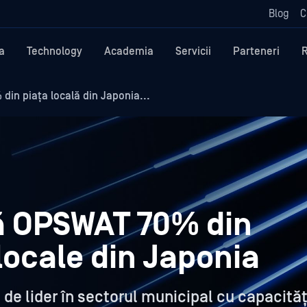
Blog
C
a
Technology
Academia
Servicii
Parteneri
in piața locală din Japonia...
ă OPSWAT 70% din
 locale din Japonia
de lider în sectorul municipal cu capacităț