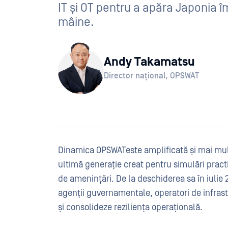
IT și OT pentru a apăra Japonia î
mâine.
Andy Takamatsu
Director național, OPSWAT
Dinamica OPSWATeste amplificată și mai mul
ultimă generație creat pentru simulări practi
de amenințări. De la deschiderea sa în iulie 2
agenții guvernamentale, operatori de infrastr
și consolideze reziliența operațională.