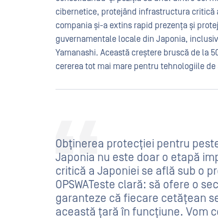
cibernetice, protejând infrastructura critică 
compania și-a extins rapid prezența și prote
guvernamentale locale din Japonia, inclusiv
Yamanashi. Această creștere bruscă de la 50
cererea tot mai mare pentru tehnologiile de 
Obținerea protecției pentru peste
Japonia nu este doar o etapă impo
critică a Japoniei se află sub o 
OPSWATeste clară: să ofere o sec
garanteze că fiecare cetățean se
această țară în funcțiune. Vom c