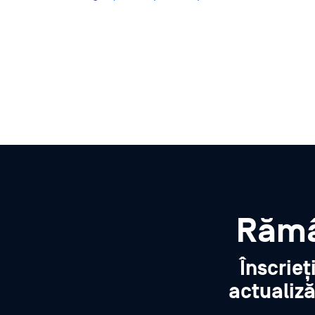
Rămâ
Înscrieț
actualiză