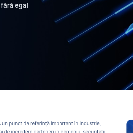
fără egal
un punct de referință important în industrie,
i de încredere parteneri în domeniul securității