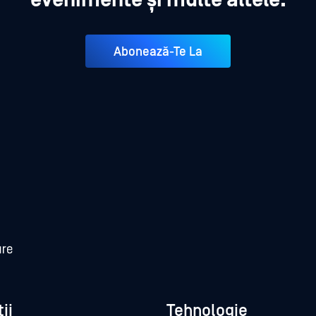
evenimente și multe altele.
Abonează-Te La
ii
Tehnologie