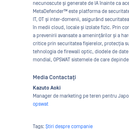
necunoscute și generate de IA înainte ca ac
MetaDefender™ este platforma de securitate 
IT, OT și inter-domenii, asigurând securitatea 
în medii cloud, locale și izolate fizic. Prin c
a prevenirii avansate a amenințărilor și a h
critice prin securitatea fișierelor, protecția s
tehnologia de firewall optic, diodele de date
mondial, OPSWAT sistemele de care depinde 
Media Contactați
Kazuto Aoki
Manager de marketing pe teren pentru Japo
opswat
Tags:
Știri despre companie