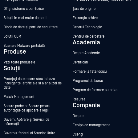
OT și sisteme ciber-fizice
Țara de origine
Soluții în mai multe domenii
Extracția arhivei
Diode de date și porți de securitate
Centrul Tehnologic
Soluții OEM
Centrul de cercetare
Academia
Scanare Malware portabilă
Produse
Despre Academie
Vezi toate produsele
Certificări
Soluții
Formare la fața locului
Protejați datele care stau la baza
Programul de burse
inteligenței artificiale și a analizei de
date
Program de formare autorizat
Patch Management
Resurse
Compania
Secure probelor Secure pentru
autoritățile de aplicare a legii
Despre
Guvern, Apărare și Servicii de
Informații
Echipa de management
Guvernul federal al Statelor Unite
Clienți