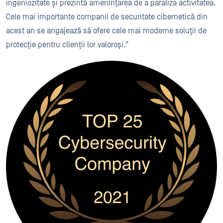
ingeniozitate și prezintă amenințarea de a paraliza activitatea.
Cele mai importante companii de securitate cibernetică din
acest an se angajează să ofere cele mai moderne soluții de
protecție pentru clienții lor valoroși."