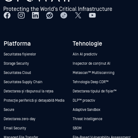
Platforma
Tehnologie
Securitatea fișierelor
Alin AI predictiv
Storage Security
Inspector de conținut AI
Securitatea Cloud
Metascan™ Multiscanning
Securitatea Supply Chain
Tehnologia Deep CDR™
Detectarea și răspunsul la rețea
Detectarea tipului de fișier™
Protecție periferică și detașabilă Media
DLP™ proactiv
Secure
Adaptive Sandbox
Detectarea zero-day
Threat Intelligence
Email Security
SBOM
Managed File Transfer
File-Based Vulnerability Assessment