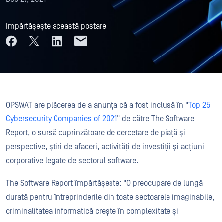
Împărtășește această postare
OPSWAT are plăcerea de a anunța că a fost inclusă în "
Top 25
Cybersecurity Companies of 2021
" de către The Software
Report, o sursă cuprinzătoare de cercetare de piață și
perspective, știri de afaceri, activități de investiții și acțiuni
corporative legate de sectorul software.
The Software Report împărtășește: "O preocupare de lungă
durată pentru întreprinderile din toate sectoarele imaginabile,
criminalitatea informatică crește în complexitate și