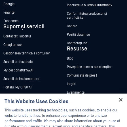
Energie
Înscriere la buletinul informativ
Finanțe
Conformitatea produselor și
certificările
Fabricarea
Suport și servicii
Cariere
Poziții deschise
Contactați suportul
Contactați-ne
Creați un caz
Resurse
Gestionarea tehnică a conturilor
Blog
Servicii profesionale
Povești de succes ale clienților
My gestionatOPSWAT
Comunicate de presă
Servicii de implementare
În știri
Portalul My OPSWAT
Evenimente
Documentație tehnică
This Website Uses Cookies
Webinare
Formare
Hey there!
Fișe de date
This website uses tracking technologies, such as cookies, to enable our
Programul de gestionare a
I'm Ozzy, your OPSWAT virtual assistant.
website functionalities, to enhance user experience or to analyze
vulnerabilităților
Cărți albe
How can I help you secure what's critical
performance and traffic. We may also share information about your use of
Parteneri
today?
our site with our social media, advertising, and analytics partners. This
Instrumente gratuite