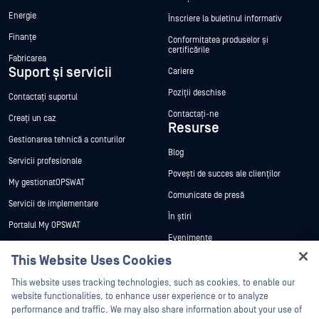
Energie
Înscriere la buletinul informativ
Finanțe
Conformitatea produselor și
certificările
Fabricarea
Suport și servicii
Cariere
Poziții deschise
Contactați suportul
Contactați-ne
Creați un caz
Resurse
Gestionarea tehnică a conturilor
Blog
Servicii profesionale
Povești de succes ale clienților
My gestionatOPSWAT
Comunicate de presă
Servicii de implementare
În știri
Portalul My OPSWAT
Evenimente
Documentație tehnică
This Website Uses Cookies
Webinare
Formare
Hey there!
Fișe de date
This website uses tracking technologies, such as cookies, to enable our
Programul de gestionare a
I'm Ozzy, your OPSWAT virtual assistant.
website functionalities, to enhance user experience or to analyze
vulnerabilităților
Cărți albe
How can I help you secure what's critical
performance and traffic. We may also share information about your use of
Parteneri