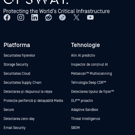
Platforma
Tehnologie
Securitatea fișierelor
Alin AI predictiv
Storage Security
Inspector de conținut AI
Securitatea Cloud
Metascan™ Multiscanning
Securitatea Supply Chain
Tehnologia Deep CDR™
Detectarea și răspunsul la rețea
Detectarea tipului de fișier™
Protecție periferică și detașabilă Media
DLP™ proactiv
Secure
Adaptive Sandbox
Detectarea zero-day
Threat Intelligence
Email Security
SBOM