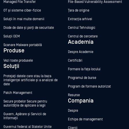
Managed File Transfer
File-Based Vulnerability Assessment
OT și sisteme ciber-fizice
Țara de origine
Soluții în mai multe domenii
Extracția arhivei
Diode de date și porți de securitate
Centrul Tehnologic
Soluții OEM
Centrul de cercetare
Academia
Scanare Malware portabilă
Produse
Despre Academie
Vezi toate produsele
Certificări
Soluții
Formare la fața locului
Protejați datele care stau la baza
Programul de burse
inteligenței artificiale și a analizei de
date
Program de formare autorizat
Patch Management
Resurse
Compania
Secure probelor Secure pentru
autoritățile de aplicare a legii
Despre
Guvern, Apărare și Servicii de
Informații
Echipa de management
Guvernul federal al Statelor Unite
Clienți