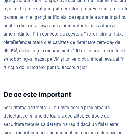
ajungă la utilizatori, dispozitive sau sisteme interne. Fiecare
fișier este procesat prin patru straturi progresiv mai profunde,
bazate pe inteligență artificială, de reputație a amenințărilor,
analiză dinamică, evaluare a amenințărilor și căutare a
amenințărilor. Prin conectarea acestora într-un singur flux,
MetaDefender oferă o eficacitate de detectare zero-day de
99,9%¹, o eficiență a resurselor de 100 de ori mai mare decât
sandboxing-ul bazat pe VM și un verdict unificat, evaluat în
funcție de încredere, pentru fiecare fișier.
De ce este important
Securitatea perimetrului nu este doar o problemă de
detectare, ci și una de luare a deciziilor. Echipele de
securitate trebuie să determine rapid dacă un fișier este
sigur, rău intenționat sau suspect, iar apoi să acționeze cu