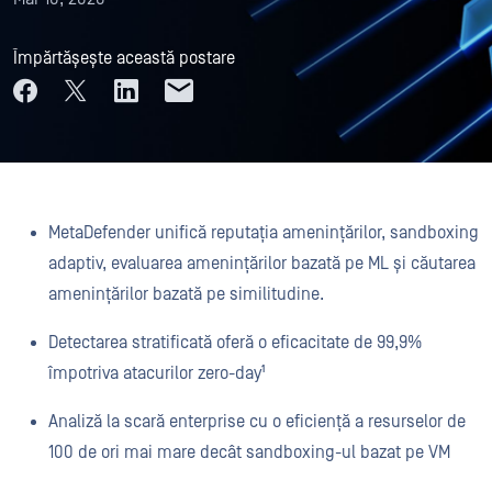
Împărtășește această postare
MetaDefender unifică reputația amenințărilor, sandboxing
adaptiv, evaluarea amenințărilor bazată pe ML și căutarea
amenințărilor bazată pe similitudine.
Detectarea stratificată oferă o eficacitate de 99,9%
împotriva atacurilor zero-day¹
Analiză la scară enterprise cu o eficiență a resurselor de
100 de ori mai mare decât sandboxing-ul bazat pe VM