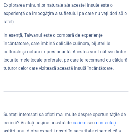
Explorarea minunilor naturale ale acestei insule este o
experiență de îmbogățire a sufletului pe care nu veți dori să o
ratați.
În esență, Taiwanul este o comoară de experiențe
încântătoare, care îmbină deliciile culinare, bijuteriile
culturale și natura impresionantă. Acestea sunt câteva dintre
locurile mele locale preferate, pe care le recomand cu căldură
tuturor celor care vizitează această insulă încântătoare.
Sunteți interesați să aflați mai multe despre oportunitățile de
carieră? Vizitați pagina noastră de
cariere
sau
contactați
astăzi unul dintre experții noștri în securitate cibernetică a