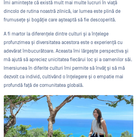
Îmi amintește că există mult mai multe lucruri în viață
dincolo de rutina noastră zilnică, iar lumea este plină de
frumusețe și bogăție care așteaptă să fie descoperită.
A fi martor la diferențele dintre culturi și a înțelege
profunzimea și diversitatea acestora este o experiență cu
adevărat îmbucurătoare. Aceasta îmi lărgește perspectiva și
mă ajută să apreciez unicitatea fiecărui loc și a oamenilor săi.
Imersiunea în diferite culturi îmi permite să învăț și să mă
dezvolt ca individ, cultivând o înțelegere și o empatie mai
profundă față de comunitatea globală.