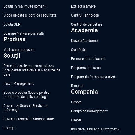
Soluții în mai multe domenii
Extracția arhivei
Diode de date și porți de securitate
Centrul Tehnologic
Soluții OEM
Centrul de cercetare
Academia
Scanare Malware portabilă
Produse
Despre Academie
Vezi toate produsele
Certificări
Soluții
Formare la fața locului
Protejați datele care stau la baza
Programul de burse
inteligenței artificiale și a analizei de
date
Program de formare autorizat
Patch Management
Resurse
Compania
Secure probelor Secure pentru
autoritățile de aplicare a legii
Despre
Guvern, Apărare și Servicii de
Informații
Echipa de management
Guvernul federal al Statelor Unite
Clienți
Energie
Înscriere la buletinul informativ