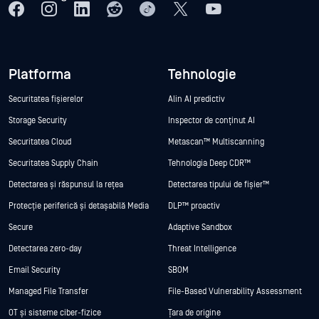
Platforma
Tehnologie
Securitatea fișierelor
Alin AI predictiv
Storage Security
Inspector de conținut AI
Securitatea Cloud
Metascan™ Multiscanning
Securitatea Supply Chain
Tehnologia Deep CDR™
Detectarea și răspunsul la rețea
Detectarea tipului de fișier™
Protecție periferică și detașabilă Media
DLP™ proactiv
Secure
Adaptive Sandbox
Detectarea zero-day
Threat Intelligence
Email Security
SBOM
Managed File Transfer
File-Based Vulnerability Assessment
OT și sisteme ciber-fizice
Țara de origine