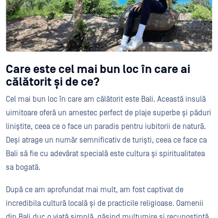
Care este cel mai bun loc în care ai
călătorit și de ce?
Cel mai bun loc în care am călătorit este Bali. Această insulă
uimitoare oferă un amestec perfect de plaje superbe și păduri
liniștite, ceea ce o face un paradis pentru iubitorii de natură.
Deși atrage un număr semnificativ de turiști, ceea ce face ca
Bali să fie cu adevărat specială este cultura și spiritualitatea
sa bogată.
După ce am aprofundat mai mult, am fost captivat de
incredibila cultură locală și de practicile religioase. Oamenii
din Bali duc o viață simplă, găsind mulțumire și recunoștință