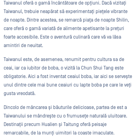
Taiwanul oferă o gamă încântătoare de opțiuni. Dacă vizitați
Taiwanul, trebuie neapărat să experimentați piețele vibrante
de noapte. Dintre acestea, se remarcă piața de noapte Shilin,
care oferă o gamă variată de alimente apetisante la prețuri
foarte accesibile. Este o aventură culinară care vă va lăsa
amintiri de neuitat.
Taiwanul este, de asemenea, renumit pentru cultura sa de
ceai, iar ca iubitor de boba, o vizită la Chun Shui Tang este
obligatorie. Aici a fost inventat ceaiul boba, iar aici se servește
unul dintre cele mai bune ceaiuri cu lapte boba pe care le veți
gusta vreodată.
Dincolo de mâncarea și băuturile delicioase, partea de est a
Taiwanului se mândrește cu o frumusețe naturală uluitoare.
Destinații precum Hualien și Taitung oferă peisaje
remarcabile, de la munți uimitori la coaste imaculate.