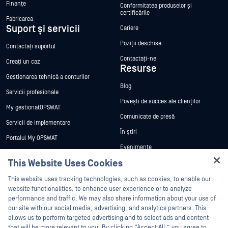
Finanțe
Conformitatea produselor și
certificările
Fabricarea
Suport și servicii
Cariere
Poziții deschise
Contactați suportul
Contactați-ne
Creați un caz
Resurse
Gestionarea tehnică a conturilor
Blog
Servicii profesionale
Povești de succes ale clienților
My gestionatOPSWAT
Comunicate de presă
Servicii de implementare
În știri
Portalul My OPSWAT
Evenimente
Documentație tehnică
This Website Uses Cookies
Webinare
Formare
Hey there!
Fișe de date
This website uses tracking technologies, such as cookies, to enable our
Programul de gestionare a
I'm Ozzy, your OPSWAT virtual assistant.
website functionalities, to enhance user experience or to analyze
vulnerabilităților
Cărți albe
How can I help you secure what's critical
performance and traffic. We may also share information about your use of
Parteneri
today?
our site with our social media, advertising, and analytics partners. This
Instrumente gratuite
allows us to perform targeted advertising and to select ads and content
Certificare
that will be more relevant to you. By clicking “Accept All,” you agree to