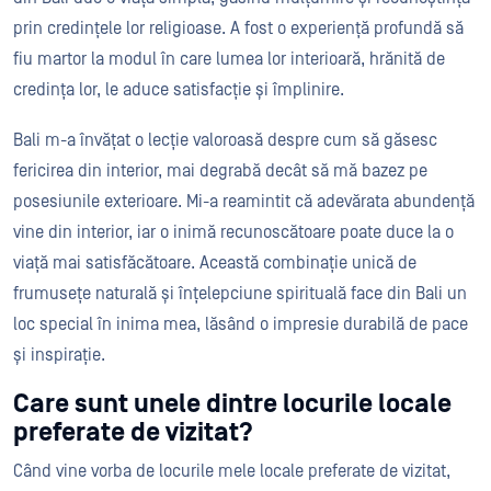
prin credințele lor religioase. A fost o experiență profundă să
fiu martor la modul în care lumea lor interioară, hrănită de
credința lor, le aduce satisfacție și împlinire.
Bali m-a învățat o lecție valoroasă despre cum să găsesc
fericirea din interior, mai degrabă decât să mă bazez pe
posesiunile exterioare. Mi-a reamintit că adevărata abundență
vine din interior, iar o inimă recunoscătoare poate duce la o
viață mai satisfăcătoare. Această combinație unică de
frumusețe naturală și înțelepciune spirituală face din Bali un
loc special în inima mea, lăsând o impresie durabilă de pace
și inspirație.
Care sunt unele dintre locurile locale
preferate de vizitat?
Când vine vorba de locurile mele locale preferate de vizitat,