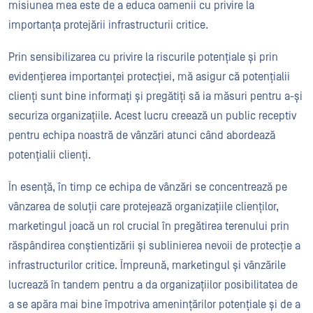
misiunea mea este de a educa oamenii cu privire la
importanța protejării infrastructurii critice.
Prin sensibilizarea cu privire la riscurile potențiale și prin
evidențierea importanței protecției, mă asigur că potențialii
clienți sunt bine informați și pregătiți să ia măsuri pentru a-și
securiza organizațiile. Acest lucru creează un public receptiv
pentru echipa noastră de vânzări atunci când abordează
potențialii clienți.
În esență, în timp ce echipa de vânzări se concentrează pe
vânzarea de soluții care protejează organizațiile clienților,
marketingul joacă un rol crucial în pregătirea terenului prin
răspândirea conștientizării și sublinierea nevoii de protecție a
infrastructurilor critice. Împreună, marketingul și vânzările
lucrează în tandem pentru a da organizațiilor posibilitatea de
a se apăra mai bine împotriva amenințărilor potențiale și de a