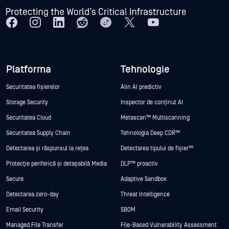
Platforma
Tehnologie
Securitatea fișierelor
Alin AI predictiv
Storage Security
Inspector de conținut AI
Securitatea Cloud
Metascan™ Multiscanning
Securitatea Supply Chain
Tehnologia Deep CDR™
Detectarea și răspunsul la rețea
Detectarea tipului de fișier™
Protecție periferică și detașabilă Media
DLP™ proactiv
Secure
Adaptive Sandbox
Detectarea zero-day
Threat Intelligence
Email Security
SBOM
Managed File Transfer
File-Based Vulnerability Assessment