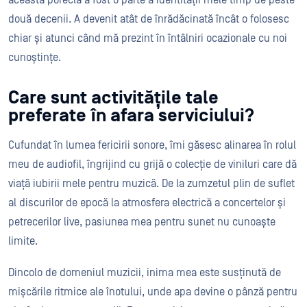
această poreclă a fost o parte a identității mele timp de peste
două decenii. A devenit atât de înrădăcinată încât o folosesc
chiar și atunci când mă prezint în întâlniri ocazionale cu noi
cunoștințe.
Care sunt activitățile tale
preferate în afara serviciului?
Cufundat în lumea fericirii sonore, îmi găsesc alinarea în rolul
meu de audiofil, îngrijind cu grijă o colecție de viniluri care dă
viață iubirii mele pentru muzică. De la zumzetul plin de suflet
al discurilor de epocă la atmosfera electrică a concertelor și
petrecerilor live, pasiunea mea pentru sunet nu cunoaște
limite.
Dincolo de domeniul muzicii, inima mea este susținută de
mișcările ritmice ale înotului, unde apa devine o pânză pentru