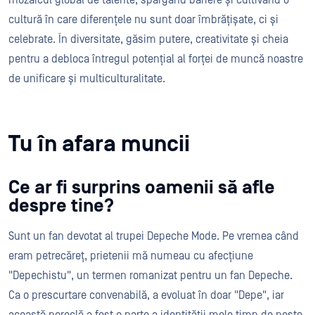
mozaicul global de talente, spărgând bariere și cultivând o
cultură în care diferențele nu sunt doar îmbrățișate, ci și
celebrate. În diversitate, găsim putere, creativitate și cheia
pentru a debloca întregul potențial al forței de muncă noastre
de unificare și multiculturalitate.
Tu în afara muncii
Ce ar fi surprins oamenii să afle
despre tine?
Sunt un fan devotat al trupei Depeche Mode. Pe vremea când
eram petrecăreț, prietenii mă numeau cu afecțiune
"Depechistu", un termen romanizat pentru un fan Depeche.
Ca o prescurtare convenabilă, a evoluat în doar "Depe", iar