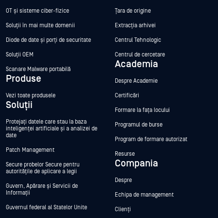
OT și sisteme ciber-fizice
Țara de origine
Soluții în mai multe domenii
Extracția arhivei
Diode de date și porți de securitate
Centrul Tehnologic
Soluții OEM
Centrul de cercetare
Academia
Scanare Malware portabilă
Produse
Despre Academie
Vezi toate produsele
Certificări
Soluții
Formare la fața locului
Protejați datele care stau la baza
Programul de burse
inteligenței artificiale și a analizei de
date
Program de formare autorizat
Patch Management
Resurse
Compania
Secure probelor Secure pentru
autoritățile de aplicare a legii
Despre
Guvern, Apărare și Servicii de
Informații
Echipa de management
Guvernul federal al Statelor Unite
Clienți