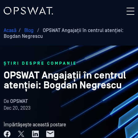
Acasă
/
Blog
/
OPSWAT Angajații în centrul atenției:
Bogdan Negrescu
ȘTIRI DESPRE COMPANIE
OPSWAT Angajații în centrul
atenției: Bogdan Negrescu
De
OPSWAT
Dec 20, 2023
Împărtășește această postare