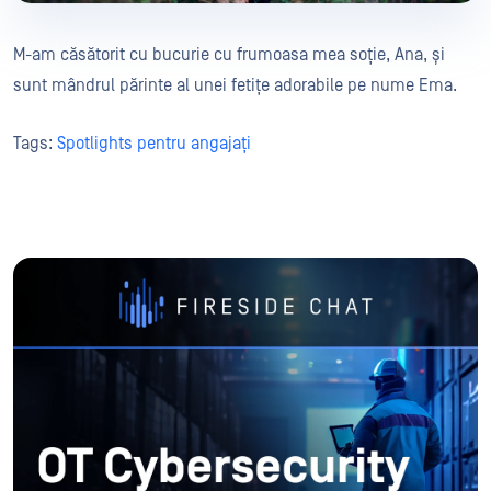
M-am căsătorit cu bucurie cu frumoasa mea soție, Ana, și
sunt mândrul părinte al unei fetițe adorabile pe nume Ema.
Tags:
Spotlights pentru angajați