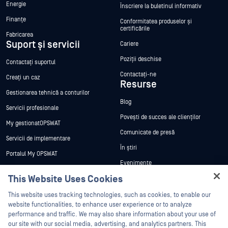
Energie
Înscriere la buletinul informativ
Finanțe
Conformitatea produselor și
certificările
Fabricarea
Suport și servicii
Cariere
Poziții deschise
Contactați suportul
Contactați-ne
Creați un caz
Resurse
Gestionarea tehnică a conturilor
Blog
Servicii profesionale
Povești de succes ale clienților
My gestionatOPSWAT
Comunicate de presă
Servicii de implementare
În știri
Portalul My OPSWAT
Evenimente
Documentație tehnică
This Website Uses Cookies
Webinare
Formare
Hey there!
Fișe de date
This website uses tracking technologies, such as cookies, to enable our
Programul de gestionare a
I'm Ozzy, your OPSWAT virtual assistant.
website functionalities, to enhance user experience or to analyze
vulnerabilităților
Cărți albe
How can I help you secure what's critical
performance and traffic. We may also share information about your use of
Parteneri
today?
our site with our social media, advertising, and analytics partners. This
Instrumente gratuite