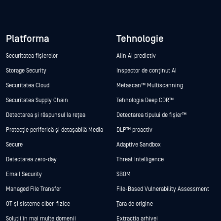
Platforma
Tehnologie
Securitatea fișierelor
Alin AI predictiv
Storage Security
Inspector de conținut AI
Securitatea Cloud
Metascan™ Multiscanning
Securitatea Supply Chain
Tehnologia Deep CDR™
Detectarea și răspunsul la rețea
Detectarea tipului de fișier™
Protecție periferică și detașabilă Media
DLP™ proactiv
Secure
Adaptive Sandbox
Detectarea zero-day
Threat Intelligence
Email Security
SBOM
Managed File Transfer
File-Based Vulnerability Assessment
OT și sisteme ciber-fizice
Țara de origine
Soluții în mai multe domenii
Extracția arhivei