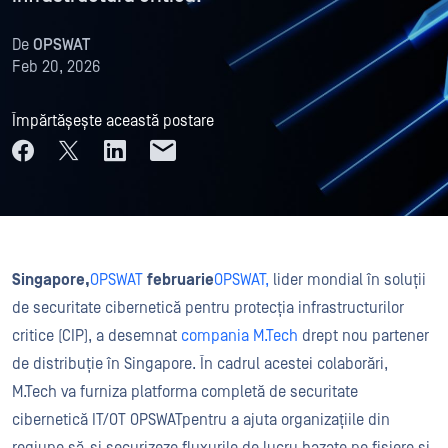
De
OPSWAT
Feb 20, 2026
Împărtășește această postare
Singapore,
OPSWAT
februarie
OPSWAT,
lider mondial în soluții
de securitate cibernetică pentru protecția infrastructurilor
critice (CIP), a desemnat
compania M.Tech
drept nou partener
de distribuție în Singapore. În cadrul acestei colaborări,
M.Tech va furniza platforma completă de securitate
cibernetică IT/OT OPSWATpentru a ajuta organizațiile din