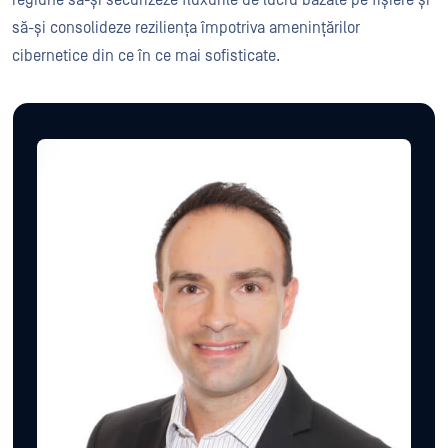
regiune să-și securizeze fluxurile de lucru bazate pe fișiere și
să-și consolideze reziliența împotriva amenințărilor
cibernetice din ce în ce mai sofisticate.