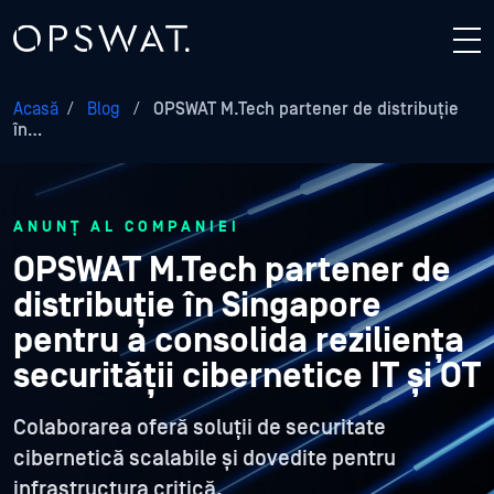
Acasă
/
Blog
/
OPSWAT M.Tech partener de distribuție
în…
ANUNȚ AL COMPANIEI
OPSWAT M.Tech partener de
distribuție în Singapore
pentru a consolida reziliența
securității cibernetice IT și OT
Colaborarea oferă soluții de securitate
cibernetică scalabile și dovedite pentru
infrastructura critică.