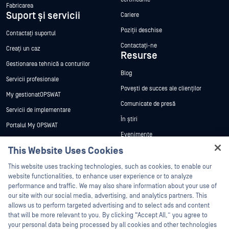
Fabricarea
Suport și servicii
Cariere
Poziții deschise
Contactați suportul
Contactați-ne
Creați un caz
Resurse
Gestionarea tehnică a conturilor
Blog
Servicii profesionale
Povești de succes ale clienților
My gestionatOPSWAT
Comunicate de presă
Servicii de implementare
În știri
Portalul My OPSWAT
Evenimente
Documentație tehnică
This Website Uses Cookies
Webinare
Formare
Hey there!
Fișe de date
This website uses tracking technologies, such as cookies, to enable our
Programul de gestionare a
I'm Ozzy, your OPSWAT virtual assistant.
website functionalities, to enhance user experience or to analyze
vulnerabilităților
Cărți albe
How can I help you secure what's critical
performance and traffic. We may also share information about your use of
Parteneri
today?
our site with our social media, advertising, and analytics partners. This
Instrumente gratuite
allows us to perform targeted advertising and to select ads and content
Certificare
that will be more relevant to you. By clicking “Accept All,” you agree to
Parteneri tehnologici
your personal data being processed by all cookies and other technologies