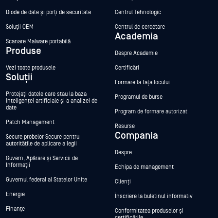
Diode de date și porți de securitate
Centrul Tehnologic
Soluții OEM
Centrul de cercetare
Academia
Scanare Malware portabilă
Produse
Despre Academie
Vezi toate produsele
Certificări
Soluții
Formare la fața locului
Protejați datele care stau la baza
Programul de burse
inteligenței artificiale și a analizei de
date
Program de formare autorizat
Patch Management
Resurse
Compania
Secure probelor Secure pentru
autoritățile de aplicare a legii
Despre
Guvern, Apărare și Servicii de
Informații
Echipa de management
Guvernul federal al Statelor Unite
Clienți
Energie
Înscriere la buletinul informativ
Finanțe
Conformitatea produselor și
certificările