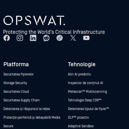
Platforma
Tehnologie
Securitatea fișierelor
Alin AI predictiv
Storage Security
Inspector de conținut AI
Securitatea Cloud
Metascan™ Multiscanning
Securitatea Supply Chain
Tehnologia Deep CDR™
Detectarea și răspunsul la rețea
Detectarea tipului de fișier™
Protecție periferică și detașabilă Media
DLP™ proactiv
Secure
Adaptive Sandbox