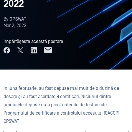
2022
By
OPSWAT
Mar 2, 2022
Împărtășește această postare
În luna februarie, au fost depuse mai mult de o duzină de
dosare și au fost acordate 9 certificări. Niciunul dintre
produsele depuse nu a picat criteriile de testare ale
Programului de certificare a controlului accesului (OACCP)
OPSWAT .