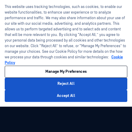
Formare
Hey there!
Fișe de date
This website uses tracking technologies, such as cookies, to enable our
Programul de gestionare a
I'm Ozzy, your OPSWAT virtual assistant.
website functionalities, to enhance user experience or to analyze
vulnerabilităților
Cărți albe
How can I help you secure what's critical
performance and traffic. We may also share information about your use of
Parteneri
today?
our site with our social media, advertising, and analytics partners. This
Instrumente gratuite
allows us to perform targeted advertising and to select ads and content
Certificare
that will be more relevant to you. By clicking “Accept All,” you agree to
Parteneri tehnologici
your personal data being processed by all cookies and other technologies
on our website. Click “Reject All” to refuse, or “Manage My Preferences” to
Program de parteneriat de canal
manage your choices. See our Cookie Policy for more details on the how
we process your data through cookies and similar technologies:
Cookie
©2026 OPSWAT . Toate drepturile rezervate. OPSWAT, MetaDefender, Metascan,
Policy
MetaAccess, OPSWAT , Trust no File. Trust No Device., OPSWAT , Protecting the
World's Critical Infrastructure, Deep CDR™ Technology, InQuest, logo-ul InQuest,
Manage My Preferences
DFI, RetroHunt, Deep File Inspection și Join the Hunt sunt mărci comerciale ale
OPSWAT . Mărcile comerciale ale terților sunt proprietatea deținătorilor respectivi.
Informații juridice
Politica de confidențialitate
Gestionarea preferințelor
Reject All
cookie
Opțiunile dvs. de confidențialitate din California
Privacy Policy
Accept All