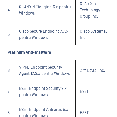
Qi An Xin
QI-ANXIN Tianqing 6.x pentru
4
Technology
Windows
Group Inc.
Cisco Secure Endpoint .5.3x
Cisco Systems,
5
pentru Windows
Inc.
Platinum Anti-malware
VIPRE Endpoint Security
6
Ziff Davis, Inc.
Agent 12.3.x pentru Windows
ESET Endpoint Security 9.x
7
ESET
pentru Windows
ESET Endpoint Antivirus 9.x
8
ESET
pentru Windows