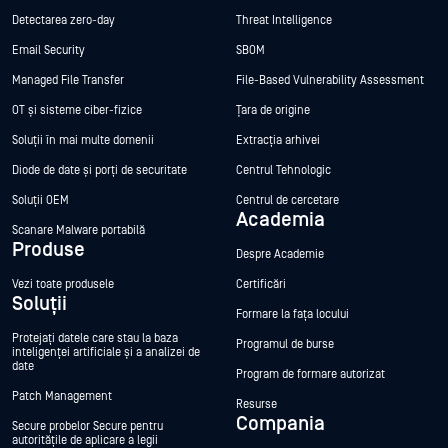
Detectarea zero-day
Threat Intelligence
Email Security
SBOM
Managed File Transfer
File-Based Vulnerability Assessment
OT și sisteme ciber-fizice
Țara de origine
Soluții în mai multe domenii
Extracția arhivei
Diode de date și porți de securitate
Centrul Tehnologic
Soluții OEM
Centrul de cercetare
Academia
Scanare Malware portabilă
Produse
Despre Academie
Vezi toate produsele
Certificări
Soluții
Formare la fața locului
Protejați datele care stau la baza
Programul de burse
inteligenței artificiale și a analizei de
date
Program de formare autorizat
Patch Management
Resurse
Compania
Secure probelor Secure pentru
autoritățile de aplicare a legii