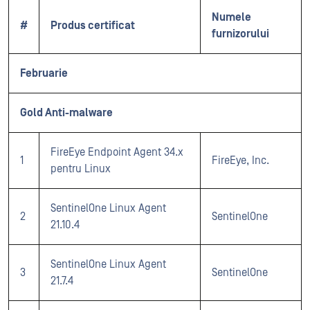
Numele
#
Produs certificat
furnizorului
Februarie
Gold Anti-malware
FireEye Endpoint Agent 34.x
1
FireEye, Inc.
pentru Linux
SentinelOne Linux Agent
2
SentinelOne
21.10.4
SentinelOne Linux Agent
3
SentinelOne
21.7.4