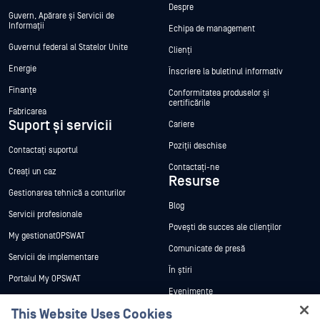
Despre
Guvern, Apărare și Servicii de
Informații
Echipa de management
Guvernul federal al Statelor Unite
Clienți
Energie
Înscriere la buletinul informativ
Finanțe
Conformitatea produselor și
certificările
Fabricarea
Suport și servicii
Cariere
Poziții deschise
Contactați suportul
Contactați-ne
Creați un caz
Resurse
Gestionarea tehnică a conturilor
Blog
Servicii profesionale
Povești de succes ale clienților
My gestionatOPSWAT
Comunicate de presă
Servicii de implementare
În știri
Portalul My OPSWAT
Evenimente
Documentație tehnică
This Website Uses Cookies
Webinare