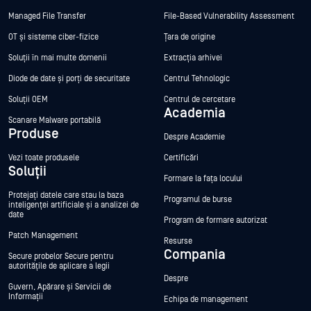
Managed File Transfer
File-Based Vulnerability Assessment
OT și sisteme ciber-fizice
Țara de origine
Soluții în mai multe domenii
Extracția arhivei
Diode de date și porți de securitate
Centrul Tehnologic
Soluții OEM
Centrul de cercetare
Academia
Scanare Malware portabilă
Produse
Despre Academie
Vezi toate produsele
Certificări
Soluții
Formare la fața locului
Protejați datele care stau la baza
Programul de burse
inteligenței artificiale și a analizei de
date
Program de formare autorizat
Patch Management
Resurse
Compania
Secure probelor Secure pentru
autoritățile de aplicare a legii
Despre
Guvern, Apărare și Servicii de
Informații
Echipa de management