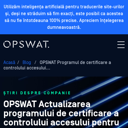
Utilizăm inteligența artificială pentru traducerile site-urilor
și, deși ne străduim să fim exacți, este posibil ca acestea
să nu fie întotdeauna 100% precise. Apreciem înțelegerea
dumneavoastră.
Acasă
/
Blog
/
OPSWAT Programul de certificare a
controlului accesului...
ȘTIRI DESPRE COMPANIE
OPSWAT Actualizarea
programului de certificare a
controlului accesului pentru