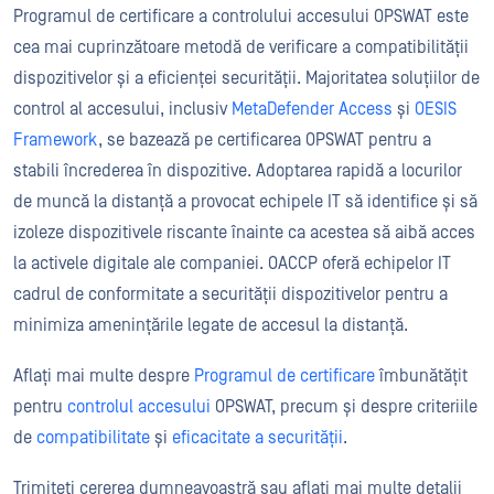
Programul de certificare a controlului accesului OPSWAT este
cea mai cuprinzătoare metodă de verificare a compatibilității
dispozitivelor și a eficienței securității. Majoritatea soluțiilor de
control al accesului, inclusiv
MetaDefender Access
și
OESIS
Framework
, se bazează pe certificarea OPSWAT pentru a
stabili încrederea în dispozitive. Adoptarea rapidă a locurilor
de muncă la distanță a provocat echipele IT să identifice și să
izoleze dispozitivele riscante înainte ca acestea să aibă acces
la activele digitale ale companiei. OACCP oferă echipelor IT
cadrul de conformitate a securității dispozitivelor pentru a
minimiza amenințările legate de accesul la distanță.
Aflați mai multe despre
Programul de certificare
îmbunătățit
pentru
controlul accesului
OPSWAT, precum și despre criteriile
de
compatibilitate
și
eficacitate a securității
.
Trimiteți cererea dumneavoastră sau aflați mai multe detalii