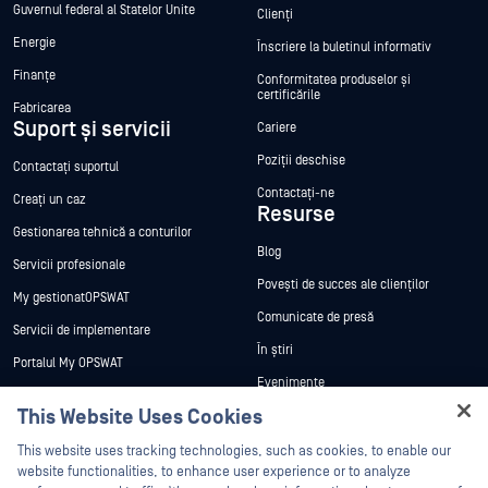
Guvernul federal al Statelor Unite
Clienți
Energie
Înscriere la buletinul informativ
Finanțe
Conformitatea produselor și
certificările
Fabricarea
Suport și servicii
Cariere
Poziții deschise
Contactați suportul
Contactați-ne
Creați un caz
Resurse
Gestionarea tehnică a conturilor
Blog
Servicii profesionale
Povești de succes ale clienților
My gestionatOPSWAT
Comunicate de presă
Servicii de implementare
În știri
Portalul My OPSWAT
Evenimente
Documentație tehnică
This Website Uses Cookies
Webinare
Formare
Hey there!
Fișe de date
This website uses tracking technologies, such as cookies, to enable our
Programul de gestionare a
I'm Ozzy, your OPSWAT virtual assistant.
website functionalities, to enhance user experience or to analyze
vulnerabilităților
Cărți albe