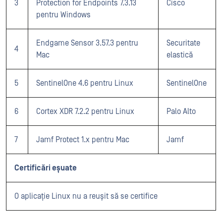
3
Protection for Endpoints 7.3.13
Cisco
pentru Windows
Endgame Sensor 3.57.3 pentru
Securitate
4
Mac
elastică
5
SentinelOne 4.6 pentru Linux
SentinelOne
6
Cortex XDR 7.2.2 pentru Linux
Palo Alto
7
Jamf Protect 1.x pentru Mac
Jamf
Certificări eșuate
O aplicație Linux nu a reușit să se certifice