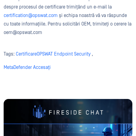
despre procesul de certificare trimițând un e-mail la
certification@opswat.com
și echipa noastră vă va răspunde
cu toate informațiile. Pentru solicitări OEM, trimiteți o cerere la
oem@opswat.com
Tags:
CertificareOPSWAT Endpoint Security
,
MetaDefender Accesați