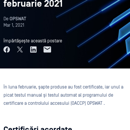
februarie 2021
De
OPSWAT
Mar 1, 2021
Împărtășește această postare
În luna februarie, șapte produse au fost certificate, iar unul a
picat testul manual și testul automat al programului de
certificare a controlului accesului (OACCP) OPSWAT .
Certificări acordate