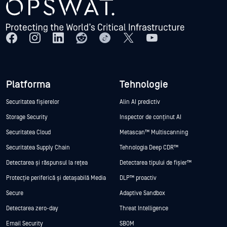
Platforma
Tehnologie
Securitatea fișierelor
Alin AI predictiv
Storage Security
Inspector de conținut AI
Securitatea Cloud
Metascan™ Multiscanning
Securitatea Supply Chain
Tehnologia Deep CDR™
Detectarea și răspunsul la rețea
Detectarea tipului de fișier™
Protecție periferică și detașabilă Media
DLP™ proactiv
Secure
Adaptive Sandbox
Detectarea zero-day
Threat Intelligence
Email Security
SBOM