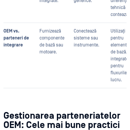
integrate.
generice.
diferenție
tehnică
contează.
OEM vs.
Furnizează
Conectează
Utilizați 
parteneri de
componente
sisteme sau
pentru
integrare
de bază sau
instrumente.
elemente
motoare.
de bază, i
integrator
pentru
fluxurile 
lucru.
Gestionarea parteneriatelor
OEM: Cele mai bune practici