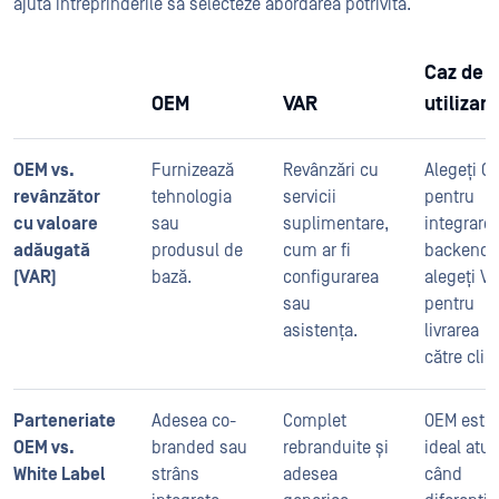
ajută întreprinderile să selecteze abordarea potrivită.
Caz de
OEM
VAR
utilizare
OEM vs.
Furnizează
Revânzări cu
Alegeți O
revânzător
tehnologia
servicii
pentru
cu valoare
sau
suplimentare,
integrare
adăugată
produsul de
cum ar fi
backend;
(VAR)
bază.
configurarea
alegeți V
sau
pentru
asistența.
livrarea
către clie
Parteneriate
Adesea co-
Complet
OEM este
OEM vs.
branded sau
rebranduite și
ideal atun
White Label
strâns
adesea
când