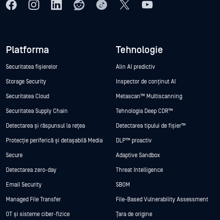
Platforma
Tehnologie
Securitatea fișierelor
Alin AI predictiv
Storage Security
Inspector de conținut AI
Securitatea Cloud
Metascan™ Multiscanning
Securitatea Supply Chain
Tehnologia Deep CDR™
Detectarea și răspunsul la rețea
Detectarea tipului de fișier™
Protecție periferică și detașabilă Media
DLP™ proactiv
Secure
Adaptive Sandbox
Detectarea zero-day
Threat Intelligence
Email Security
SBOM
Managed File Transfer
File-Based Vulnerability Assessment
OT și sisteme ciber-fizice
Țara de origine