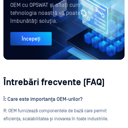
OEM cu OPSWAT și aflați cum
tehnologia noastră vă poate
îmbunătăți soluția.
Începeți
Întrebări frecvente (FAQ)
Î: Care este importanța OEM-urilor?
R: OEM furnizează componentele de bază care permit
eficiența, scalabilitatea și inovarea în toate industriile.