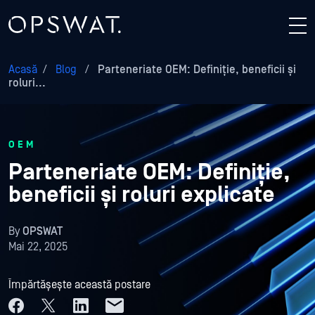
Acasă
/
Blog
/
Parteneriate OEM: Definiție, beneficii și
roluri...
OEM
Parteneriate OEM: Definiție,
beneficii și roluri explicate
By
OPSWAT
Mai 22, 2025
Împărtășește această postare