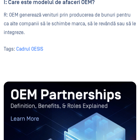
Î: Care este modelul de afaceri OEM?
R: OEM generează venituri prin producerea de bunuri pentru
ca alte companii să le schimbe marca, să le revândă sau să le
integreze.
Tags:
Cadrul OESIS