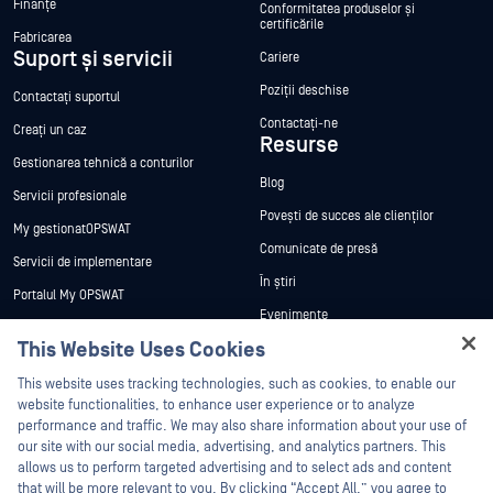
Finanțe
Conformitatea produselor și
certificările
Fabricarea
Suport și servicii
Cariere
Poziții deschise
Contactați suportul
Contactați-ne
Creați un caz
Resurse
Gestionarea tehnică a conturilor
Blog
Servicii profesionale
Povești de succes ale clienților
My gestionatOPSWAT
Comunicate de presă
Servicii de implementare
În știri
Portalul My OPSWAT
Evenimente
Documentație tehnică
This Website Uses Cookies
Webinare
Formare
Hey there!
Fișe de date
This website uses tracking technologies, such as cookies, to enable our
Programul de gestionare a
I'm Ozzy, your OPSWAT virtual assistant.
website functionalities, to enhance user experience or to analyze
vulnerabilităților
Cărți albe
How can I help you secure what's critical
performance and traffic. We may also share information about your use of
Parteneri
today?
our site with our social media, advertising, and analytics partners. This
Instrumente gratuite
allows us to perform targeted advertising and to select ads and content
Certificare
that will be more relevant to you. By clicking “Accept All,” you agree to