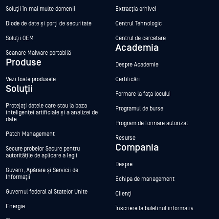
Soluții în mai multe domenii
Extracția arhivei
Diode de date și porți de securitate
Centrul Tehnologic
Soluții OEM
Centrul de cercetare
Academia
Scanare Malware portabilă
Produse
Despre Academie
Vezi toate produsele
Certificări
Soluții
Formare la fața locului
Protejați datele care stau la baza
Programul de burse
inteligenței artificiale și a analizei de
date
Program de formare autorizat
Patch Management
Resurse
Compania
Secure probelor Secure pentru
autoritățile de aplicare a legii
Despre
Guvern, Apărare și Servicii de
Informații
Echipa de management
Guvernul federal al Statelor Unite
Clienți
Energie
Înscriere la buletinul informativ