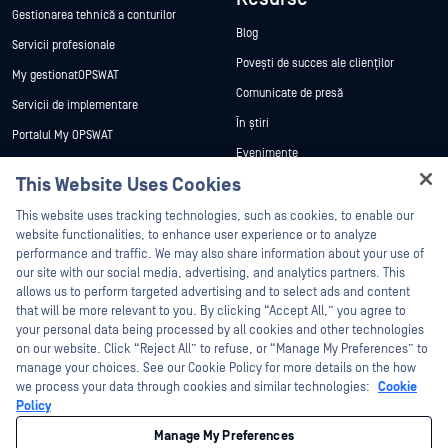
Gestionarea tehnică a conturilor
Blog
Servicii profesionale
Povești de succes ale clienților
My gestionatOPSWAT
Comunicate de presă
Servicii de implementare
În știri
Portalul My OPSWAT
Evenimente
Documentație tehnică
This Website Uses Cookies
Webinare
Formare
Fișe de date
This website uses tracking technologies, such as cookies, to enable our
Programul de gestionare a
website functionalities, to enhance user experience or to analyze
vulnerabilităților
Cărți albe
performance and traffic. We may also share information about your use of
Parteneri
our site with our social media, advertising, and analytics partners. This
Instrumente gratuite
allows us to perform targeted advertising and to select ads and content
Certificare
that will be more relevant to you. By clicking “Accept All,” you agree to
Parteneri tehnologici
your personal data being processed by all cookies and other technologies
on our website. Click “Reject All” to refuse, or “Manage My Preferences” to
Program de parteneriat de canal
manage your choices. See our Cookie Policy for more details on the how
we process your data through cookies and similar technologies:
Cookie
©2026 OPSWAT . Toate drepturile rezervate. OPSWAT, MetaDefender, Metascan,
Policy
MetaAccess, OPSWAT , Trust no File. Trust No Device., OPSWAT , Protecting the
World's Critical Infrastructure, Deep CDR™ Technology, InQuest, logo-ul InQuest,
Manage My Preferences
DFI, RetroHunt, Deep File Inspection și Join the Hunt sunt mărci comerciale ale