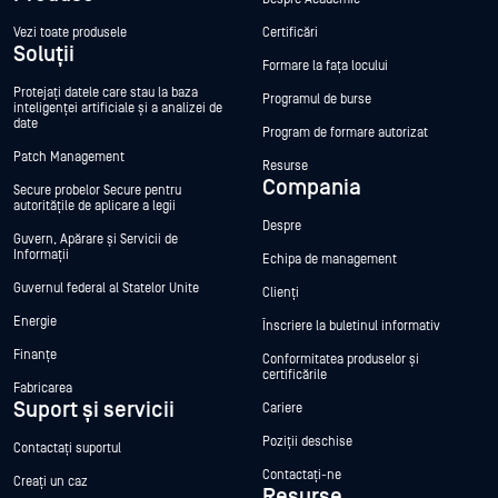
Vezi toate produsele
Certificări
Soluții
Formare la fața locului
Protejați datele care stau la baza
Programul de burse
inteligenței artificiale și a analizei de
date
Program de formare autorizat
Patch Management
Resurse
Compania
Secure probelor Secure pentru
autoritățile de aplicare a legii
Despre
Guvern, Apărare și Servicii de
Informații
Echipa de management
Guvernul federal al Statelor Unite
Clienți
Energie
Înscriere la buletinul informativ
Finanțe
Conformitatea produselor și
certificările
Fabricarea
Suport și servicii
Cariere
Poziții deschise
Contactați suportul
Contactați-ne
Creați un caz
Resurse