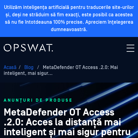
Utilizăm inteligența artificială pentru traducerile site-urilor
și, deși ne străduim să fim exacți, este posibil ca acestea
să nu fie întotdeauna 100% precise. Apreciem înțelegerea
dumneavoastră.
Acasă
/
Blog
/
MetaDefender OT Access .2.0: Mai
inteligent, mai sigur...
ANUNȚURI DE PRODUSE
MetaDefender OT Access
.2.0: Acces la distanță mai
inteligent și mai sigur pentru