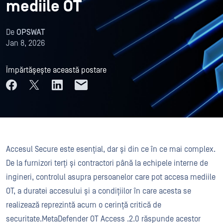
mediile OT
De
OPSWAT
Jan 8, 2026
Împărtășește această postare
Accesul Secure este esențial, dar și din ce în ce mai complex.
De la furnizori terți și contractori până la echipele interne de
ingineri, controlul asupra persoanelor care pot accesa mediile
OT, a duratei accesului și a condițiilor în care acesta se
realizează reprezintă acum o cerință critică de
securitate.MetaDefender OT Access .2.0 răspunde acestor