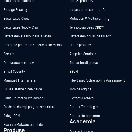
Securitatea fișierelor
Alin AI predictiv
Storage Security
Inspector de conținut AI
Securitatea Cloud
Metascan™ Multiscanning
Securitatea Supply Chain
Tehnologia Deep CDR™
Detectarea și răspunsul la rețea
Detectarea tipului de fișier™
Protecție periferică și detașabilă Media
DLP™ proactiv
Secure
Adaptive Sandbox
Detectarea zero-day
Threat Intelligence
Email Security
SBOM
Managed File Transfer
File-Based Vulnerability Assessment
OT și sisteme ciber-fizice
Țara de origine
Soluții în mai multe domenii
Extracția arhivei
Diode de date și porți de securitate
Centrul Tehnologic
Soluții OEM
Centrul de cercetare
Academia
Scanare Malware portabilă
Produse
Despre Academie