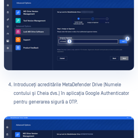
Introduceți acreditările MetaDefender Drive (Numele
contului și Cheia dvs.) în aplicația Google Authenticator
pentru generarea sigură a OTP.