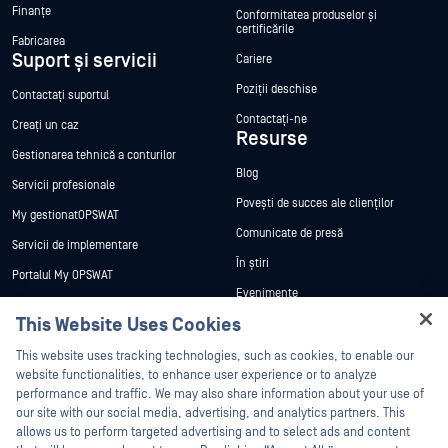
Finanțe
Conformitatea produselor și
certificările
Fabricarea
Suport și servicii
Cariere
Poziții deschise
Contactați suportul
Contactați-ne
Creați un caz
Resurse
Gestionarea tehnică a conturilor
Blog
Servicii profesionale
Povești de succes ale clienților
My gestionatOPSWAT
Comunicate de presă
Servicii de implementare
În știri
Portalul My OPSWAT
Evenimente
Documentație tehnică
This Website Uses Cookies
Webinare
Formare
Hey there!
Fișe de date
This website uses tracking technologies, such as cookies, to enable our
Programul de gestionare a
I'm Ozzy, your OPSWAT virtual assistant.
website functionalities, to enhance user experience or to analyze
vulnerabilităților
Cărți albe
How can I help you secure what's critical
performance and traffic. We may also share information about your use of
Parteneri
today?
our site with our social media, advertising, and analytics partners. This
Instrumente gratuite
allows us to perform targeted advertising and to select ads and content
Certificare