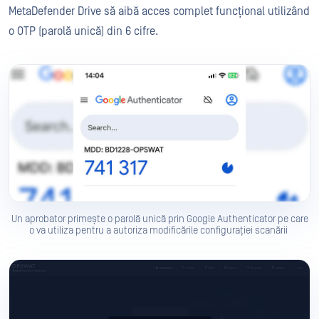
MetaDefender Drive să aibă acces complet funcțional utilizând
o OTP (parolă unică) din 6 cifre.
Un aprobator primește o parolă unică prin Google Authenticator pe care
o va utiliza pentru a autoriza modificările configurației scanării