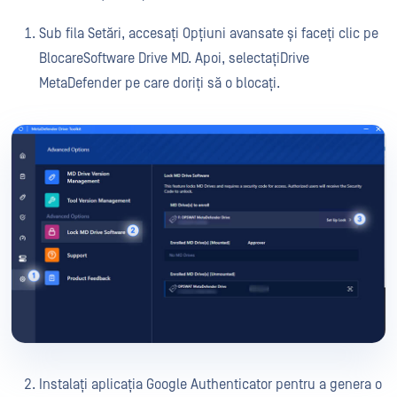
Sub fila Setări, accesați Opțiuni avansate și faceți clic pe
BlocareSoftware Drive MD. Apoi, selectațiDrive
MetaDefender pe care doriți să o blocați.
Instalați aplicația Google Authenticator pentru a genera o