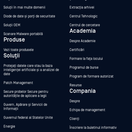
Soluții în mai multe domenii
Extracția arhivei
Diode de date și porți de securitate
Centrul Tehnologic
Soluții OEM
Centrul de cercetare
Academia
Scanare Malware portabilă
Produse
Despre Academie
Vezi toate produsele
Certificări
Soluții
Formare la fața locului
Protejați datele care stau la baza
Programul de burse
inteligenței artificiale și a analizei de
date
Program de formare autorizat
Patch Management
Resurse
Compania
Secure probelor Secure pentru
autoritățile de aplicare a legii
Despre
Guvern, Apărare și Servicii de
Informații
Echipa de management
Guvernul federal al Statelor Unite
Clienți
Energie
Înscriere la buletinul informativ