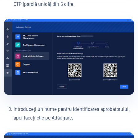
OTP (parolă unică) din 6 cifre.
Introduceți un nume pentru identificarea aprobatorului,
apoi faceți clic pe Adăugare.