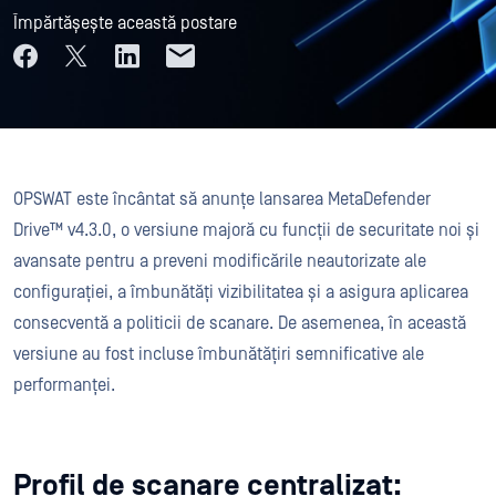
Împărtășește această postare
OPSWAT este încântat să anunțe lansarea MetaDefender
Drive™ v4.3.0, o versiune majoră cu funcții de securitate noi și
avansate pentru a preveni modificările neautorizate ale
configurației, a îmbunătăți vizibilitatea și a asigura aplicarea
consecventă a politicii de scanare. De asemenea, în această
versiune au fost incluse îmbunătățiri semnificative ale
performanței.
Profil de scanare centralizat: