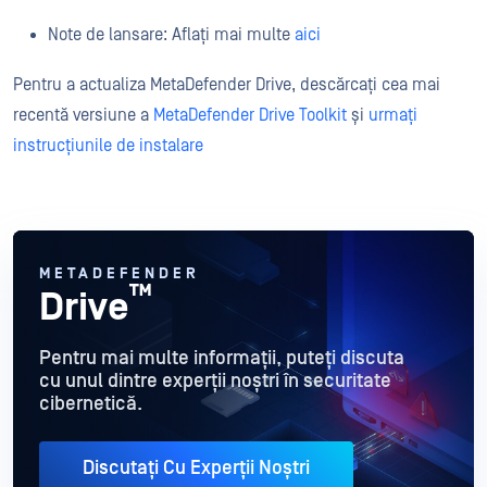
Note de lansare: Aflați mai multe
aici
Pentru a actualiza MetaDefender Drive, descărcați cea mai
recentă versiune a
MetaDefender Drive Toolkit
și
urmați
instrucțiunile de instalare
METADEFENDER
™
Drive
Pentru mai multe informații, puteți discuta
cu unul dintre experții noștri în securitate
cibernetică.
Discutați Cu Experții Noștri