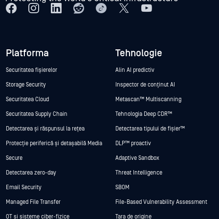
Platforma
Tehnologie
Securitatea fișierelor
Alin AI predictiv
Storage Security
Inspector de conținut AI
Securitatea Cloud
Metascan™ Multiscanning
Securitatea Supply Chain
Tehnologia Deep CDR™
Detectarea și răspunsul la rețea
Detectarea tipului de fișier™
Protecție periferică și detașabilă Media
DLP™ proactiv
Secure
Adaptive Sandbox
Detectarea zero-day
Threat Intelligence
Email Security
SBOM
Managed File Transfer
File-Based Vulnerability Assessment
OT și sisteme ciber-fizice
Țara de origine